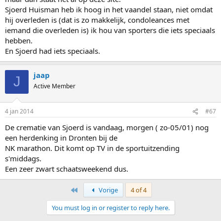
Sjoerd Huisman heb ik hoog in het vaandel staan, niet omdat
hij overleden is (dat is zo makkelijk, condoleances met
iemand die overleden is) ik hou van sporters die iets speciaals
hebben.
En Sjoerd had iets speciaals.
jaap
J
Active Member
4 jan 2014
#67
De crematie van Sjoerd is vandaag, morgen ( zo-05/01) nog
een herdenking in Dronten bij de
NK marathon. Dit komt op TV in de sportuitzending
s'middags.
Een zeer zwart schaatsweekend dus.
First
Vorige
4 of 4
You must log in or register to reply here.