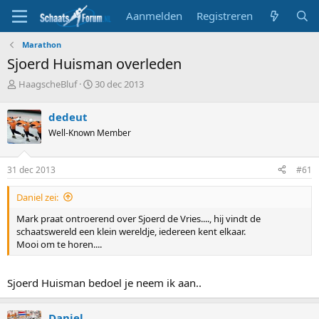
Aanmelden
Registreren
Marathon
Sjoerd Huisman overleden
T
S
HaagscheBluf
30 dec 2013
o
t
p
a
dedeut
i
r
Well-Known Member
c
t
s
d
t
a
31 dec 2013
#61
a
t
r
u
Daniel zei:
t
m
e
Mark praat ontroerend over Sjoerd de Vries...., hij vindt de
r
schaatswereld een klein wereldje, iedereen kent elkaar.
Mooi om te horen....
Sjoerd Huisman bedoel je neem ik aan..
Daniel