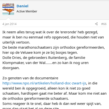
Daniel
Active Member
4 jan 2014
#66
Ik neem alles terug wat ik over de 'ereronde' heb gezegd,
maar ik ben nu eenmaal refo opgevoed, die houden niet van
uiterlijk vertoon.
De beste marathonschaatsers zijn orthodox gereformeerden,
hier op de Veluwe kom je ze bij bosjes tegen.
Dolle Dries, de gebroeders Ruitenberg, de familie
Klompmaker, van der Wal.......en zo kan ik nog uren
doorgaan.
Zo genoten van de documentaire
http://www.npo.nl/artikelen/holland-doc-zwart-ijs
, in die
wereld ben ik opgegroeid, alleen kon ik niet zo goed
schaatsen, hardlopen gaat me beter af. Maar kom me niet aan
de orthodox gereformeerde schaatsers.
Soms reageer ik te snel, daar heb ik dan wel weer spijt van,
maar dan staat het al op deze site.