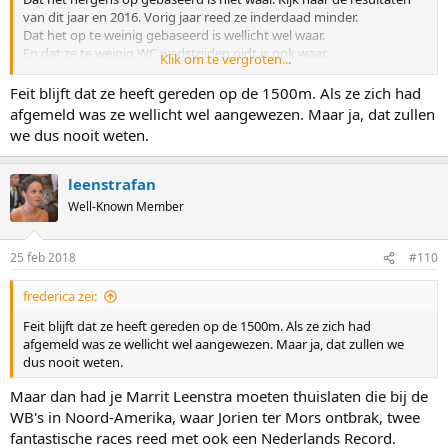
van dit jaar en 2016. Vorig jaar reed ze inderdaad minder.
Dat het op te weinig gebaseerd is wellicht wel waar.
En dat ze te weinig WC wedstrijden rijdt is ook waar.
Klik om te vergroten...
Dat, als ze rijdt, ze vaak de beste is, is wel degelijk waar (behalve
2017) en zeker op de 1500.
Feit blijft dat ze heeft gereden op de 1500m. Als ze zich had
Hopelijk bevestigd ze volgende week haar goede vorm. Kampioen
afgemeld was ze wellicht wel aangewezen. Maar ja, dat zullen
zal ze niet worden maar podium moet kunnen.
we dus nooit weten.
leenstrafan
Well-Known Member
25 feb 2018
#110
frederica zei:
Feit blijft dat ze heeft gereden op de 1500m. Als ze zich had
afgemeld was ze wellicht wel aangewezen. Maar ja, dat zullen we
dus nooit weten.
Maar dan had je Marrit Leenstra moeten thuislaten die bij de
WB's in Noord-Amerika, waar Jorien ter Mors ontbrak, twee
fantastische races reed met ook een Nederlands Record.