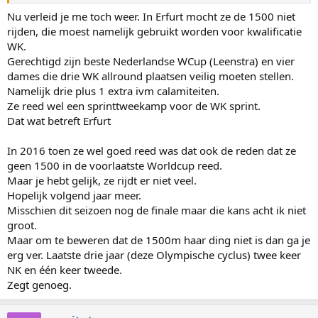
ook beduidend minder. Iemand als Joeskov, die kan hele goede
1000m's rijden, maar is daar toch echt wisselvalliger in dan 1500. Zo
Nu verleid je me toch weer. In Erfurt mocht ze de 1500 niet
zie ik Leenstra, Wüst en vBeek momenteel als stabielerere 1500m-
rijden, die moest namelijk gebruikt worden voor kwalificatie
rijders, en minstens zo geschikt om te laten starten.
WK.
Gerechtigd zijn beste Nederlandse WCup (Leenstra) en vier
Dat ze ze zo weinig rijdt, is misschien ook omdat ze vaak het goede
dames die drie WK allround plaatsen veilig moeten stellen.
gevoel mist om aan de start te verschijnen...
Namelijk drie plus 1 extra ivm calamiteiten.
Ze reed wel een sprinttweekamp voor de WK sprint.
Dat wat betreft Erfurt
In 2016 toen ze wel goed reed was dat ook de reden dat ze
geen 1500 in de voorlaatste Worldcup reed.
Maar je hebt gelijk, ze rijdt er niet veel.
Hopelijk volgend jaar meer.
Misschien dit seizoen nog de finale maar die kans acht ik niet
groot.
Maar om te beweren dat de 1500m haar ding niet is dan ga je
erg ver. Laatste drie jaar (deze Olympische cyclus) twee keer
NK en één keer tweede.
Zegt genoeg.