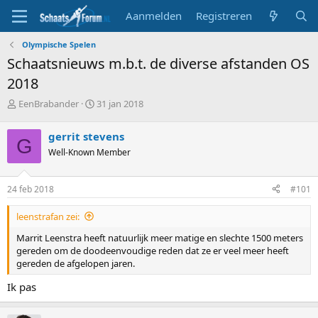
Aanmelden
Registreren
Olympische Spelen
Schaatsnieuws m.b.t. de diverse afstanden OS
2018
T
S
EenBrabander
31 jan 2018
o
t
p
a
gerrit stevens
G
i
r
Well-Known Member
c
t
s
d
t
a
24 feb 2018
#101
a
t
r
u
leenstrafan zei:
t
m
e
Marrit Leenstra heeft natuurlijk meer matige en slechte 1500 meters
r
gereden om de doodeenvoudige reden dat ze er veel meer heeft
gereden de afgelopen jaren.
Ik pas