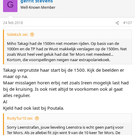
gerrit stevens
G
Well-Known Member
24 feb 2018
#107
Sidekick zei:
Miho Takagi had de 1500m niet moeten rijden. Op basis van de
1000m en de TP had ze Wust makkelijk verslagen op de 1500m. Net
zoals Wust heel veel geluk had dat Ter Mors niet meedeed...
Kortom, die voorspellingen neigen naar extrapolariekoek.
Takagi verprutste haar start bij de 1500. Kijk de beelden er
maar op na.
Maar misslagen horen erbij net zoals Ireen mogelijk last had
bij de kruising. Is ook niet altijd te voorkomen ook al gaat
alles regulier.
Al
Kjeld had ook last bij Poutala.
RodyTur10 zei:
Sorry Leenstrafan, jouw lieveling Leenstra is echt geen partij voor
Ter Mors. Als ze allebei fit zijn wint 9 van de 10 keer Ter Mors. De