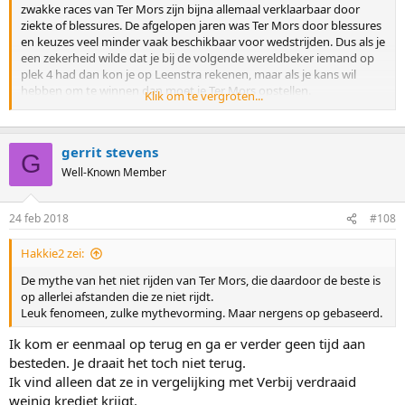
zwakke races van Ter Mors zijn bijna allemaal verklaarbaar door
ziekte of blessures. De afgelopen jaren was Ter Mors door blessures
en keuzes veel minder vaak beschikbaar voor wedstrijden. Dus als je
een zekerheid wilde dat je bij de volgende wereldbeker iemand op
plek 4 had dan kon je op Leenstra rekenen, maar als je kans wil
hebben om te winnen dan moet je Ter Mors opstellen.
Klik om te vergroten...
gerrit stevens
De rugblessure zal Ter Mors serieus veel parten hebben gespeeld.
G
Vandaar dat ze daarom de 1500 vaak overgeslagen heeft. Maar als
Well-Known Member
ze dat kan oplossen dan is ze perfect geschikt voor de 1500, ook als
ze niet in topvorm is. En dat is heel wat anders dan Yuskov die de
24 feb 2018
#108
1000 meter meepakt. Er bestaat voor mij geen twijfel dat Ter Mors
een betere 1500 meter schaatster is dan Wüst, die zelf ook niet zo
constant is. Van Beek en Leenstra vind ik hele goede subtoppers.
Hakkie2 zei:
De mythe van het niet rijden van Ter Mors, die daardoor de beste is
Als we er vanuit gaan dat iedereen gewoon fit is dan zou ik het veld
op allerlei afstanden die ze niet rijdt.
op de 1500 meter momenteel ongeveer zo inschatten:
Leuk fenomeen, zulke mythevorming. Maar nergens op gebaseerd.
Categorie 1: Ter Mors, Takagi, Wüst
Ik kom er eenmaal op terug en ga er verder geen tijd aan
Categorie 2: Richardson, Leenstra, Bowe
besteden. Je draait het toch niet terug.
Categorie 3: Van Beek, Sjichova, Sábliková
Ik vind alleen dat ze in vergelijking met Verbij verdraaid
Categorie 4: Kodaira, Skokova, Njåtun, Graf
weinig krediet krijgt.