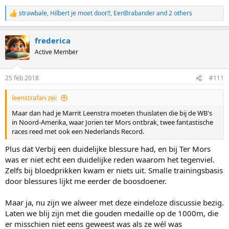
strawbale
,
Hilbert je moet door!!
,
EenBrabander
and 2 others
R
e
a
frederica
c
t
Active Member
i
o
n
25 feb 2018
#111
s
:
leenstrafan zei:
Maar dan had je Marrit Leenstra moeten thuislaten die bij de WB's
in Noord-Amerika, waar Jorien ter Mors ontbrak, twee fantastische
races reed met ook een Nederlands Record.
Plus dat Verbij een duidelijke blessure had, en bij Ter Mors
was er niet echt een duidelijke reden waarom het tegenviel.
Zelfs bij bloedprikken kwam er niets uit. Smalle trainingsbasis
door blessures lijkt me eerder de boosdoener.
Maar ja, nu zijn we alweer met deze eindeloze discussie bezig.
Laten we blij zijn met die gouden medaille op de 1000m, die
er misschien niet eens geweest was als ze wél was