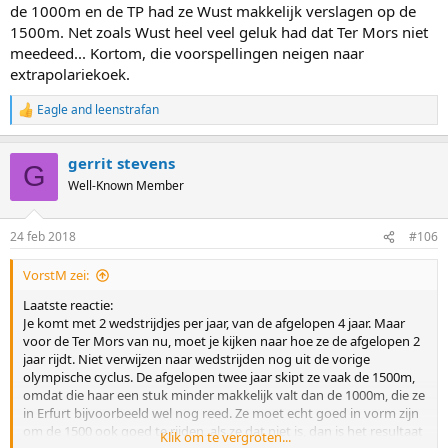
de 1000m en de TP had ze Wust makkelijk verslagen op de
1500m. Net zoals Wust heel veel geluk had dat Ter Mors niet
meedeed... Kortom, die voorspellingen neigen naar
extrapolariekoek.
Eagle
and
leenstrafan
R
e
a
gerrit stevens
c
G
t
Well-Known Member
i
o
n
24 feb 2018
#106
s
:
VorstM zei:
Laatste reactie:
Je komt met 2 wedstrijdjes per jaar, van de afgelopen 4 jaar. Maar
voor de Ter Mors van nu, moet je kijken naar hoe ze de afgelopen 2
jaar rijdt. Niet verwijzen naar wedstrijden nog uit de vorige
olympische cyclus. De afgelopen twee jaar skipt ze vaak de 1500m,
omdat die haar een stuk minder makkelijk valt dan de 1000m, die ze
in Erfurt bijvoorbeeld wel nog reed. Ze moet echt goed in vorm zijn
om de 1500 ook goed te rijden, als ze dat niet is, dan is het resultaat
Klik om te vergroten...