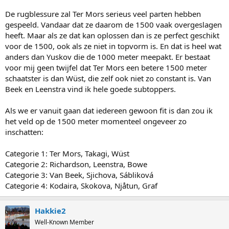
1000m's rijden, maar is daar toch echt wisselvalliger in dan 1500. Zo
zie ik Leenstra, Wüst en vBeek momenteel als stabielere 1500m-
De rugblessure zal Ter Mors serieus veel parten hebben
rijders, en minstens zo geschikt om te laten starten.
gespeeld. Vandaar dat ze daarom de 1500 vaak overgeslagen
heeft. Maar als ze dat kan oplossen dan is ze perfect geschikt
Dat ze ze zo weinig rijdt, is misschien ook omdat ze vaak het goede
voor de 1500, ook als ze niet in topvorm is. En dat is heel wat
gevoel mist om aan de start te verschijnen...
anders dan Yuskov die de 1000 meter meepakt. Er bestaat
voor mij geen twijfel dat Ter Mors een betere 1500 meter
schaatster is dan Wüst, die zelf ook niet zo constant is. Van
Beek en Leenstra vind ik hele goede subtoppers.
Als we er vanuit gaan dat iedereen gewoon fit is dan zou ik
het veld op de 1500 meter momenteel ongeveer zo
inschatten:
Categorie 1: Ter Mors, Takagi, Wüst
Categorie 2: Richardson, Leenstra, Bowe
Categorie 3: Van Beek, Sjichova, Sábliková
Categorie 4: Kodaira, Skokova, Njåtun, Graf
Hakkie2
Well-Known Member