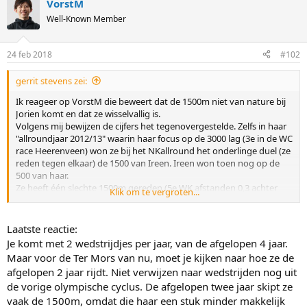
VorstM
Well-Known Member
24 feb 2018
#102
gerrit stevens zei:
Ik reageer op VorstM die beweert dat de 1500m niet van nature bij
Jorien komt en dat ze wisselvallig is.
Volgens mij bewijzen de cijfers het tegenovergestelde. Zelfs in haar
"allroundjaar 2012/13" waarin haar focus op de 3000 lag (3e in de WC
race Heerenveen) won ze bij het NKallround het onderlinge duel (ze
reden tegen elkaar) de 1500 van Ireen. Ireen won toen nog op de
500 van haar.
Ze heeft één slechte 1500m gereden (5e WK afstanden 0,3 achter
Klik om te vergroten...
Leenstra kun je toch niet echt slecht noemen) en dat was het OKT.
Laatste reactie:
Je komt met 2 wedstrijdjes per jaar, van de afgelopen 4 jaar.
Maar voor de Ter Mors van nu, moet je kijken naar hoe ze de
afgelopen 2 jaar rijdt. Niet verwijzen naar wedstrijden nog uit
de vorige olympische cyclus. De afgelopen twee jaar skipt ze
vaak de 1500m, omdat die haar een stuk minder makkelijk