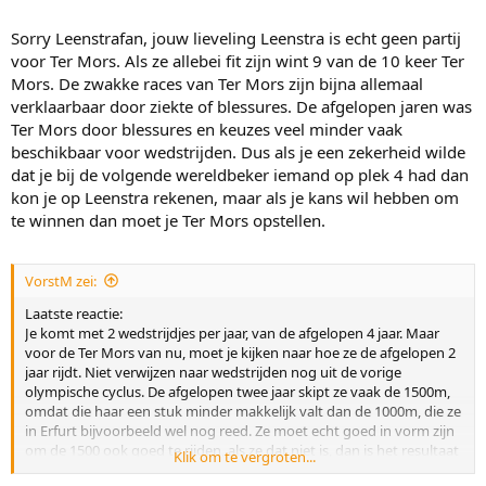
Sorry Leenstrafan, jouw lieveling Leenstra is echt geen partij
voor Ter Mors. Als ze allebei fit zijn wint 9 van de 10 keer Ter
Mors. De zwakke races van Ter Mors zijn bijna allemaal
verklaarbaar door ziekte of blessures. De afgelopen jaren was
Ter Mors door blessures en keuzes veel minder vaak
beschikbaar voor wedstrijden. Dus als je een zekerheid wilde
dat je bij de volgende wereldbeker iemand op plek 4 had dan
kon je op Leenstra rekenen, maar als je kans wil hebben om
te winnen dan moet je Ter Mors opstellen.
VorstM zei:
Laatste reactie:
Je komt met 2 wedstrijdjes per jaar, van de afgelopen 4 jaar. Maar
voor de Ter Mors van nu, moet je kijken naar hoe ze de afgelopen 2
jaar rijdt. Niet verwijzen naar wedstrijden nog uit de vorige
olympische cyclus. De afgelopen twee jaar skipt ze vaak de 1500m,
omdat die haar een stuk minder makkelijk valt dan de 1000m, die ze
in Erfurt bijvoorbeeld wel nog reed. Ze moet echt goed in vorm zijn
om de 1500 ook goed te rijden, als ze dat niet is, dan is het resultaat
Klik om te vergroten...
ook beduidend minder. Iemand als Joeskov, die kan hele goede