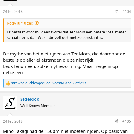
24 feb 2018
#104
RodyTur10 zei:
Er bestaat voor mij geen twijfel dat Ter Mors een betere 1500 meter
schaatster is dan Wüst, die zelf ook niet zo constant is.
De mythe van het niet rijden van Ter Mors, die daardoor de
beste is op allerlei afstanden die ze niet rijdt.
Leuk fenomeen, zulke mythevorming. Maar nergens op
gebaseerd.
strawbale
,
chicagodude
,
VorstM
and 2 others
R
e
a
Sidekick
c
t
Well-Known Member
i
o
n
24 feb 2018
#105
s
:
Miho Takagi had de 1500m niet moeten rijden. Op basis van