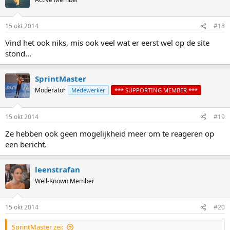
i
o
n
15 okt 2014
#18
s
:
Vind het ook niks, mis ook veel wat er eerst wel op de site
stond...
SprintMaster
Moderator
Medewerker
*** SUPPORTING MEMBER ***
15 okt 2014
#19
Ze hebben ook geen mogelijkheid meer om te reageren op
een bericht.
leenstrafan
Well-Known Member
15 okt 2014
#20
SprintMaster zei: