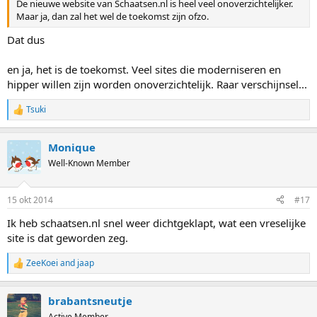
De nieuwe website van Schaatsen.nl is heel veel onoverzichtelijker.
Maar ja, dan zal het wel de toekomst zijn ofzo.
Dat dus
en ja, het is de toekomst. Veel sites die moderniseren en
hipper willen zijn worden onoverzichtelijk. Raar verschijnsel...
Tsuki
R
e
a
Monique
c
t
Well-Known Member
i
o
n
15 okt 2014
#17
s
:
Ik heb schaatsen.nl snel weer dichtgeklapt, wat een vreselijke
site is dat geworden zeg.
ZeeKoei
and
jaap
R
e
a
brabantsneutje
c
t
Active Member