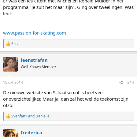
Er was een leuk item met Michel en Ronald Mulder in het
programma "je zult het maar zijn". Ging over tweelingen. Was
leuk.
www.passion-for-skating.com
Elina
R
e
a
leenstrafan
c
t
Well-Known Member
i
o
n
15 okt 2014
#14
s
:
De nieuwe website van Schaatsen.nl is heel veel
onoverzichtelijker. Maar ja, dan zal het wel de toekomst zijn
ofzo.
Svenfan1
and
Danielle
R
e
a
frederica
c