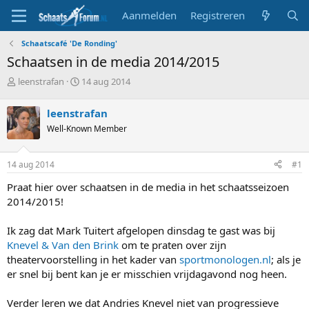
Aanmelden
Registreren
Schaatscafé 'De Ronding'
Schaatsen in de media 2014/2015
T
S
leenstrafan
14 aug 2014
o
t
p
a
leenstrafan
i
r
Well-Known Member
c
t
s
d
t
a
14 aug 2014
#1
a
t
r
u
Praat hier over schaatsen in de media in het schaatsseizoen
t
m
2014/2015!
e
r
Ik zag dat Mark Tuitert afgelopen dinsdag te gast was bij
Knevel & Van den Brink
om te praten over zijn
theatervoorstelling in het kader van
sportmonologen.nl
; als je
er snel bij bent kan je er misschien vrijdagavond nog heen.
Verder leren we dat Andries Knevel niet van progressieve