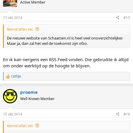
t
Active Member
i
o
n
15 okt 2014
#15
s
:
leenstrafan zei:
De nieuwe website van Schaatsen.nl is heel veel onoverzichtelijker.
Maar ja, dan zal het wel de toekomst zijn ofzo.
En ik kan nergens een RSS Feed vinden. Die gebruikte ik altijd
om onder werktijd op de hoogte te blijven.
cathje
R
e
a
proeme
c
t
Well-Known Member
i
o
n
15 okt 2014
#16
s
:
leenstrafan zei: