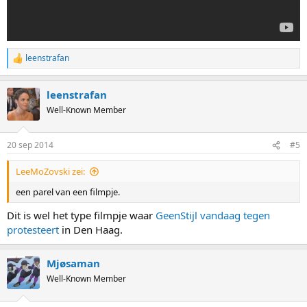
leenstrafan
R
e
a
leenstrafan
c
t
Well-Known Member
i
o
n
20 sep 2014
#5
s
:
LeeMoZovski zei:
een parel van een filmpje.
Dit is wel het type filmpje waar
GeenStijl vandaag tegen
protesteert
in Den Haag.
Mjøsaman
Well-Known Member