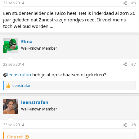
22 sep 2014
#6
Een studentenleider die Falco heet. Het is inderdaad al zo'n 20
jaar geleden dat Zandstra zijn rondjes reed. Ik voel me nu
toch wel oud worden.....
Elina
Well-Known Member
23 sep 2014
#7
@
leenstrafan
heb je al op schaatsen.nl gekeken?
leenstrafan
R
e
a
leenstrafan
c
t
Well-Known Member
i
o
n
23 sep 2014
#8
s
:
Elina zei: