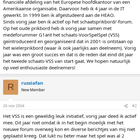
financiële afdeling van het Europese hoofdkantoor van een
Amerikaanse organisatie. Daarvoor heb ik 4 jaar in de IT
gewerkt. In 1999 ben ik afgestudeerd aan de HEAO.
Sinds vorig jaar ben ik actief op het schaatsprikbord/-forum.
Op het oude prikbord heb ik vorig jaar samen met
medeforummer G1ant het schaats-VoorSpelSpel (VSS)
geïntroduceerd en georganiseerd dat in 2001 is ontstaan op
het wielerprikbord (waar ik ook jaarlijks aan deelneem). Vorig
jaar was een groot succes en dat is de reden dat eind dit jaar
het tweede schaats-VSS van start gaat. We hopen natuurlijk
op veel enthousiaste deelnemers!
russiafan
R
New Member
26 nov 2004
#2
Het VSS is een geweldig leuk initiatief, vorig jaar deed ik actief
mee. Dit jaar niet omdat ik in het begin moeilijk met het
nieuwe forum overweg kon en diverse berichtjes van mij niet
geplaatst kreeg. Dat lukt nu beter maar het spel was al 2