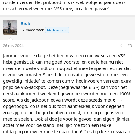
ronden verder. Het prikbord mis ik wel. Volgend jaar doe ik
misschien wel weer met VSS mee, nu alleen passief.
Rick
Ex-moderator
Medewerker
26 nov 2004
#3
Jammer voor je dat je het begin van een nieuw seizoen VSS
hebt gemist. Ik kan me goed voorstellen dat je het nu niet
meer de moeite vindt om nog actief mee te spelen, echter dat
is voor webmaster Sjoerd de motivatie geweest om met een
geweldig initiatief te komen d.m.v. het invoeren van een extra
prijs: de
VSS-Jackpot
. Deze (beginwaarde € 5,-) kan voor het
eerst aankomend weekend gewonnen worden met een 100%-
score. Als de jackpot niet valt wordt deze steeds met € 1,-
opgehoogd. Zo is het dus toch aantrekkelijk voor degenen
zoals jij, die het begin hebben gemist, om nog ergens voor
mee te spelen. Ook al doe je voor je gevoel dan eigenlijk niet
actief mee voor de stand, het lijkt me toch een leuke
uitdaging om weer mee te gaan doen! Dus bij deze, russiafan