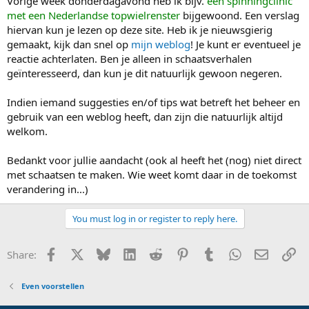
Vorige week donderdagavond heb ik bijv.
een spinningclinic
met een Nederlandse topwielrenster
bijgewoond. Een verslag
hiervan kun je lezen op deze site. Heb ik je nieuwsgierig
gemaakt, kijk dan snel op
mijn weblog
! Je kunt er eventueel je
reactie achterlaten. Ben je alleen in schaatsverhalen
geïnteresseerd, dan kun je dit natuurlijk gewoon negeren.
Indien iemand suggesties en/of tips wat betreft het beheer en
gebruik van een weblog heeft, dan zijn die natuurlijk altijd
welkom.
Bedankt voor jullie aandacht (ook al heeft het (nog) niet direct
met schaatsen te maken. Wie weet komt daar in de toekomst
verandering in...)
You must log in or register to reply here.
Facebook
X
Bluesky
LinkedIn
Reddit
Pinterest
Tumblr
WhatsApp
E-mail
Li
Share:
Even voorstellen