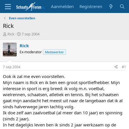
Aanmelden
Registreren
Even voorstellen
Rick
T
S
Rick
7 sep 2004
o
t
p
a
Rick
i
r
Ex-moderator
Medewerker
c
t
s
d
t
a
7 sep 2004
#1
a
t
r
u
Ook ik zal me even voorstellen.
t
m
Mijn naam is Rick en ik ben een groot sportliefhebber. Mijn
e
interesse in sport is erg breed: ik volg m.n. voetbal,
r
wielrennen, schaatsen, atletiek en tennis. Bij het schaatsen
gaat mijn aandacht het meest uit naar de langebaan dat ik al
sinds halverwege jaren tachtig volg.
Ik doe zelf aan zaalvoetbal (al meer dan 10 jaar) en spinning
(sinds 2 jaar).
In het dagelijks leven ben ik sinds 2 jaar werkzaam op de