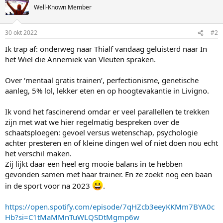
Well-Known Member
30 okt 2022
#2
Ik trap af: onderweg naar Thialf vandaag geluisterd naar In
het Wiel die Annemiek van Vleuten spraken.
Over ‘mentaal gratis trainen’, perfectionisme, genetische
aanleg, 5% lol, lekker eten en op hoogtevakantie in Livigno.
Ik vond het fascinerend omdar er veel parallellen te trekken
zijn met wat we hier regelmatig bespreken over de
schaatsploegen: gevoel versus wetenschap, psychologie
achter presteren en of kleine dingen wel of niet doen nou echt
het verschil maken.
Zij lijkt daar een heel erg mooie balans in te hebben
gevonden samen met haar trainer. En ze zoekt nog een baan
in de sport voor na 2023
.
https://open.spotify.com/episode/7qHZcb3eeyKKMm7BYA0c
Hb?si=C1tMaMMnTuWLQSDtMgmp6w