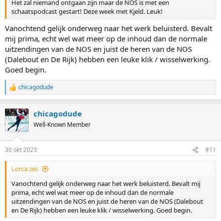
Het zal niemand ontgaan zijn maar de NOS is met een
schaatspodcast gestart! Deze week met Kjeld. Leuk!
Vanochtend gelijk onderweg naar het werk beluisterd. Bevalt
mij prima, echt wel wat meer op de inhoud dan de normale
uitzendingen van de NOS en juist de heren van de NOS
(Dalebout en De Rijk) hebben een leuke klik / wisselwerking.
Goed begin.
chicagodude
R
e
a
chicagodude
c
t
Well-Known Member
i
o
n
30 okt 2023
#11
s
:
Lorca zei:
Vanochtend gelijk onderweg naar het werk beluisterd. Bevalt mij
prima, echt wel wat meer op de inhoud dan de normale
uitzendingen van de NOS en juist de heren van de NOS (Dalebout
en De Rijk) hebben een leuke klik / wisselwerking. Goed begin.