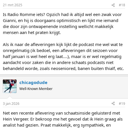
21 mrt 2025
#18
Is Radio Romme iets? Opzich had ik altijd wel een zwak voor
Gianni, en hij is doorgaans optimistisch en lijkt me iemand
die door zijn ontwapenende instelling wellicht makkelijk
mensen aan het praten krijgt.
Als ik naar de afleveringen kijk lijkt de podcast me wel wat te
onregelmatig (ik bedoel, een afleveringen dit seizoen voor
half januari is wel heel erg laat....), maar is er wel regelmatig
aandacht voor zaken die in andere schaats podcasts niet
behandeld worde, zoals neoseniored, banen buiten thialf, etc.
chicagodude
Well-Known Member
3 jan 2026
#19
Net een recente aflevering van schaatsinside geluisterd met
Hein Vergeer. Er bekroop me het gevoel dat ik Hein graag als
analist had gezien. Praat makkelijk, erg sympathiek, en