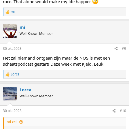
race. That alone would make my life happier
mi
R
e
a
mi
c
t
Well-Known Member
i
o
n
30 okt 2023
#9
s
:
Het zal niemand ontgaan zijn maar de NOS is met een
schaatspodcast gestart! Deze week met Kjeld. Leuk!
Lorca
R
e
a
Lorca
c
t
Well-Known Member
i
o
n
30 okt 2023
#10
s
:
mi zei: