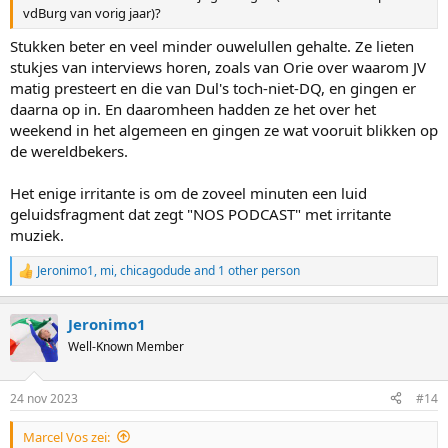
vdBurg van vorig jaar)?
Stukken beter en veel minder ouwelullen gehalte. Ze lieten
stukjes van interviews horen, zoals van Orie over waarom JV
matig presteert en die van Dul's toch-niet-DQ, en gingen er
daarna op in. En daaromheen hadden ze het over het
weekend in het algemeen en gingen ze wat vooruit blikken op
de wereldbekers.
Het enige irritante is om de zoveel minuten een luid
geluidsfragment dat zegt "NOS PODCAST" met irritante
muziek.
Jeronimo1
,
mi
,
chicagodude
and 1 other person
R
e
a
Jeronimo1
c
t
Well-Known Member
i
o
n
24 nov 2023
#14
s
:
Marcel Vos zei: