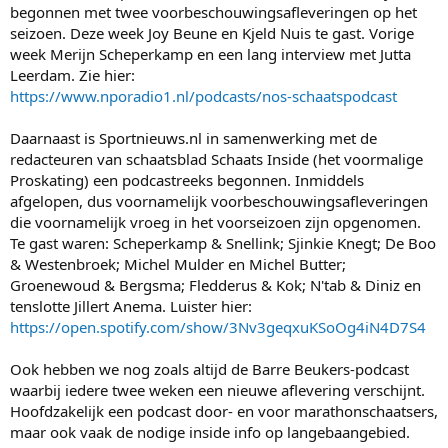
begonnen met twee voorbeschouwingsafleveringen op het
seizoen. Deze week Joy Beune en Kjeld Nuis te gast. Vorige
week Merijn Scheperkamp en een lang interview met Jutta
Leerdam. Zie hier:
https://www.nporadio1.nl/podcasts/nos-schaatspodcast
Daarnaast is Sportnieuws.nl in samenwerking met de
redacteuren van schaatsblad Schaats Inside (het voormalige
Proskating) een podcastreeks begonnen. Inmiddels
afgelopen, dus voornamelijk voorbeschouwingsafleveringen
die voornamelijk vroeg in het voorseizoen zijn opgenomen.
Te gast waren: Scheperkamp & Snellink; Sjinkie Knegt; De Boo
& Westenbroek; Michel Mulder en Michel Butter;
Groenewoud & Bergsma; Fledderus & Kok; N'tab & Diniz en
tenslotte Jillert Anema. Luister hier:
https://open.spotify.com/show/3Nv3geqxuKSoOg4iN4D7S4
Ook hebben we nog zoals altijd de Barre Beukers-podcast
waarbij iedere twee weken een nieuwe aflevering verschijnt.
Hoofdzakelijk een podcast door- en voor marathonschaatsers,
maar ook vaak de nodige inside info op langebaangebied.