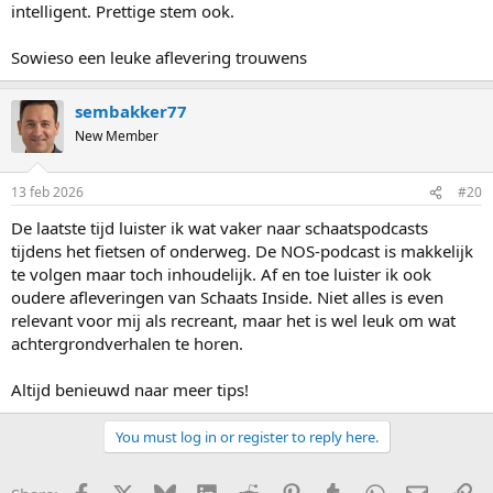
intelligent. Prettige stem ook.
Sowieso een leuke aflevering trouwens
sembakker77
New Member
13 feb 2026
#20
De laatste tijd luister ik wat vaker naar schaatspodcasts
tijdens het fietsen of onderweg. De NOS-podcast is makkelijk
te volgen maar toch inhoudelijk. Af en toe luister ik ook
oudere afleveringen van Schaats Inside. Niet alles is even
relevant voor mij als recreant, maar het is wel leuk om wat
achtergrondverhalen te horen.
Altijd benieuwd naar meer tips!
You must log in or register to reply here.
Facebook
X
Bluesky
LinkedIn
Reddit
Pinterest
Tumblr
WhatsApp
E-mail
Li