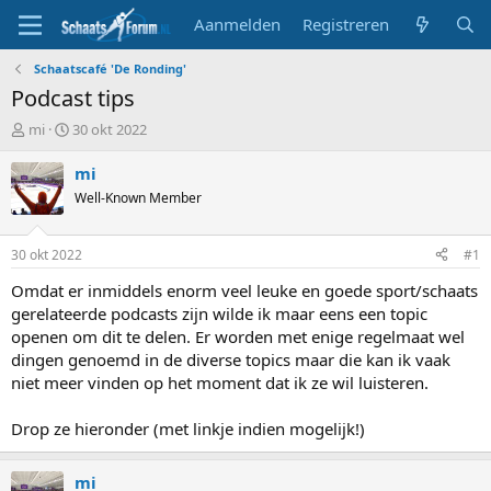
Aanmelden
Registreren
Schaatscafé 'De Ronding'
Podcast tips
T
S
mi
30 okt 2022
o
t
p
a
mi
i
r
Well-Known Member
c
t
s
d
t
a
30 okt 2022
#1
a
t
r
u
Omdat er inmiddels enorm veel leuke en goede sport/schaats
t
m
gerelateerde podcasts zijn wilde ik maar eens een topic
e
openen om dit te delen. Er worden met enige regelmaat wel
r
dingen genoemd in de diverse topics maar die kan ik vaak
niet meer vinden op het moment dat ik ze wil luisteren.
Drop ze hieronder (met linkje indien mogelijk!)
mi