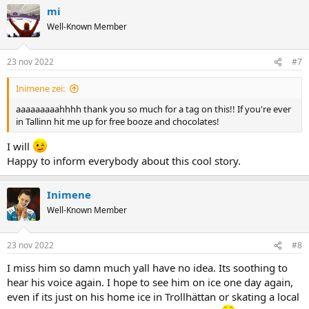
mi
Well-Known Member
23 nov 2022
#7
Inimene zei:
aaaaaaaaahhhh thank you so much for a tag on this!! If you're ever
in Tallinn hit me up for free booze and chocolates!
I will
Happy to inform everybody about this cool story.
Inimene
Well-Known Member
23 nov 2022
#8
I miss him so damn much yall have no idea. Its soothing to
hear his voice again. I hope to see him on ice one day again,
even if its just on his home ice in Trollhättan or skating a local