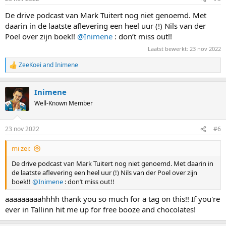
s
:
De drive podcast van Mark Tuitert nog niet genoemd. Met
daarin in de laatste aflevering een heel uur (!) Nils van der
Poel over zijn boek!!
@Inimene
: don’t miss out!!
Laatst bewerkt:
23 nov 2022
ZeeKoei
and
Inimene
R
e
a
Inimene
c
t
Well-Known Member
i
o
n
23 nov 2022
#6
s
:
mi zei:
De drive podcast van Mark Tuitert nog niet genoemd. Met daarin in
de laatste aflevering een heel uur (!) Nils van der Poel over zijn
boek!!
@Inimene
: don’t miss out!!
aaaaaaaaahhhh thank you so much for a tag on this!! If you're
ever in Tallinn hit me up for free booze and chocolates!