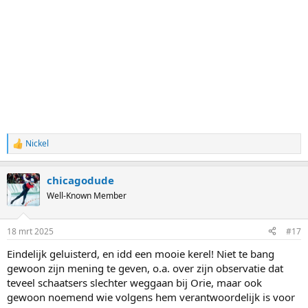
Nickel
R
e
a
chicagodude
c
t
Well-Known Member
i
o
n
18 mrt 2025
#17
s
:
Eindelijk geluisterd, en idd een mooie kerel! Niet te bang
gewoon zijn mening te geven, o.a. over zijn observatie dat
teveel schaatsers slechter weggaan bij Orie, maar ook
gewoon noemend wie volgens hem verantwoordelijk is voor