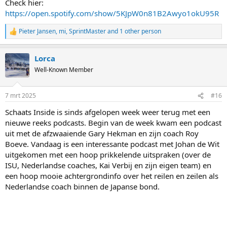
Check hier:
https://open.spotify.com/show/5KJpW0n81B2Awyo1okU95R
Pieter Jansen
,
mi
,
SprintMaster
and 1 other person
R
e
a
Lorca
c
t
Well-Known Member
i
o
n
7 mrt 2025
#16
s
:
Schaats Inside is sinds afgelopen week weer terug met een
nieuwe reeks podcasts. Begin van de week kwam een podcast
uit met de afzwaaiende Gary Hekman en zijn coach Roy
Boeve. Vandaag is een interessante podcast met Johan de Wit
uitgekomen met een hoop prikkelende uitspraken (over de
ISU, Nederlandse coaches, Kai Verbij en zijn eigen team) en
een hoop mooie achtergrondinfo over het reilen en zeilen als
Nederlandse coach binnen de Japanse bond.