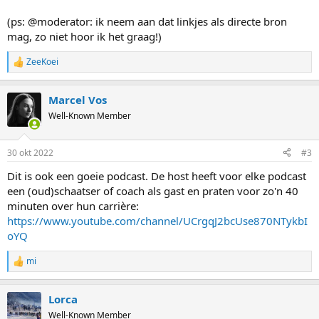
(ps: @moderator: ik neem aan dat linkjes als directe bron
mag, zo niet hoor ik het graag!)
ZeeKoei
R
e
a
Marcel Vos
c
t
Well-Known Member
i
o
n
30 okt 2022
#3
s
:
Dit is ook een goeie podcast. De host heeft voor elke podcast
een (oud)schaatser of coach als gast en praten voor zo'n 40
minuten over hun carrière:
https://www.youtube.com/channel/UCrgqJ2bcUse870NTykbI
oYQ
mi
R
e
a
Lorca
c
t
Well-Known Member