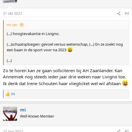
i
o
n
31 okt 2022
#4
s
:
mi zei:
(...) hoogtevakantie in Livigno.
(...)schaatsploegen: gevoel versus wetenschap, (...) En ze zoekt nog
een baan in de sport voor na 2023
(...)
Zo te horen kan ze gaan solliciteren bij AH Zaanlander. Kan
Annemiek nog steeds ieder jaar drie weken naar Livigno toe.
Ik denk dat Irene Schouten haar vliegticket wel wil afstaan
mi
R
e
a
mi
c
t
Well-Known Member
i
o
n
23 nov 2022
#5