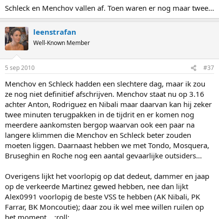
Schleck en Menchov vallen af. Toen waren er nog maar twee...
leenstrafan
Well-Known Member
5 sep 2010
#37
Menchov en Schleck hadden een slechtere dag, maar ik zou
ze nog niet definitief afschrijven. Menchov staat nu op 3.16
achter Anton, Rodriguez en Nibali maar daarvan kan hij zeker
twee minuten terugpakken in de tijdrit en er komen nog
meerdere aankomsten bergop waarvan ook een paar na
langere klimmen die Menchov en Schleck beter zouden
moeten liggen. Daarnaast hebben we met Tondo, Mosquera,
Bruseghin en Roche nog een aantal gevaarlijke outsiders...
Overigens lijkt het voorlopig op dat dedeut, dammer en jaap
op de verkeerde Martinez gewed hebben, nee dan lijkt
Alex0991 voorlopig de beste VSS te hebben (AK Nibali, PK
Farrar, BK Moncoutie); daar zou ik wel mee willen ruilen op
het moment... :roll: