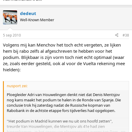
dedeut
Well-Known Member
5 sep 2010
#38
Volgens mij kan Menchov het toch echt vergeten, ze lijken
hem bij rabo zelfs al afgeschreven te hebben voor het
podium. Blijkbaar is zijn vorm toch niet echt optimaal (waar
ze, zoals eerder gesteld, ook al voor de Vuelta rekening mee
hielden):
nusport zei:
Ploegleider Adri van Houwelingen denkt niet dat Denis Mentsjov
nog kans maakt het podium te halen in de Ronde van Spanje. Die
conclusie trok hij zaterdag nadat de Russische kopman van
Rabobank in de achtste etappe fors tijdverlies had opgelopen.
''Het podium in Madrid kunnen we nu uit ons hoofd zetten'',
treurde Van Houwelingen, die Mentsjov als 41e had zien
binnenkomen - in het spoor van ploeggenoot Laurens ten Dam - op