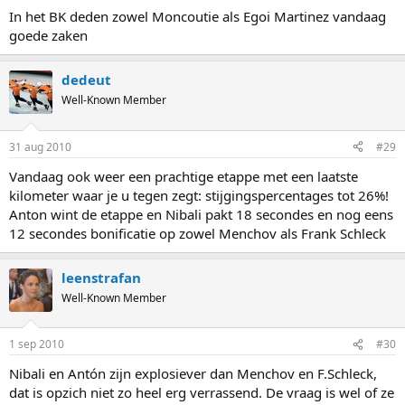
In het BK deden zowel Moncoutie als Egoi Martinez vandaag
goede zaken
dedeut
Well-Known Member
31 aug 2010
#29
Vandaag ook weer een prachtige etappe met een laatste
kilometer waar je u tegen zegt: stijgingspercentages tot 26%!
Anton wint de etappe en Nibali pakt 18 secondes en nog eens
12 secondes bonificatie op zowel Menchov als Frank Schleck
leenstrafan
Well-Known Member
1 sep 2010
#30
Nibali en Antón zijn explosiever dan Menchov en F.Schleck,
dat is opzich niet zo heel erg verrassend. De vraag is wel of ze