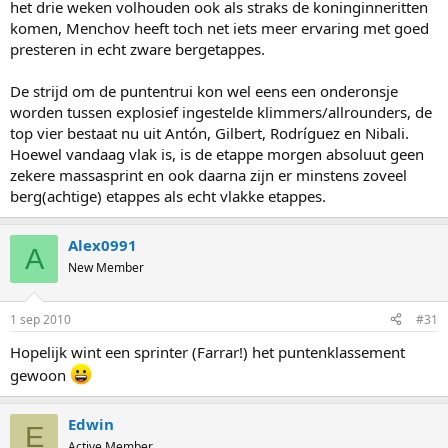
het drie weken volhouden ook als straks de koninginneritten
komen, Menchov heeft toch net iets meer ervaring met goed
presteren in echt zware bergetappes.
De strijd om de puntentrui kon wel eens een onderonsje
worden tussen explosief ingestelde klimmers/allrounders, de
top vier bestaat nu uit Antón, Gilbert, Rodríguez en Nibali.
Hoewel vandaag vlak is, is de etappe morgen absoluut geen
zekere massasprint en ook daarna zijn er minstens zoveel
berg(achtige) etappes als echt vlakke etappes.
Alex0991
A
New Member
1 sep 2010
#31
Hopelijk wint een sprinter (Farrar!) het puntenklassement
gewoon
Edwin
E
Active Member