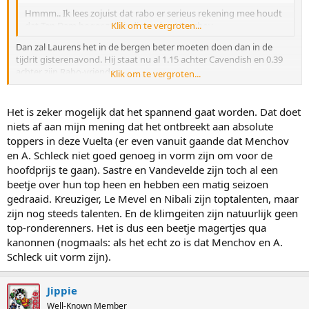
Hmmm.. Ik lees zojuist dat rabo er serieus rekening mee houdt
dat Ten Dam hoger zal eindigen dan Menchov.
Klik om te vergroten...
Dan zal Laurens het in de bergen beter moeten doen dan in de
tijdrit gisterenavond. Hij staat nu al 1.15 achter Cavendish en 0.39
achter zijn Rabo-vrienden.
Klik om te vergroten...
dedeut zei:
Het is zeker mogelijk dat het spannend gaat worden. Dat doet
niets af aan mijn mening dat het ontbreekt aan absolute
Het wordt dus een beetje een armoedige Vuelta wat dat betreft.
Klik om te vergroten...
toppers in deze Vuelta (er even vanuit gaande dat Menchov
Misschien dat er van de echte toppers maar een paar meedoen (je
en A. Schleck niet goed genoeg in vorm zijn om voor de
noemt Menchov, Sastre, Schleck en Schleck), maar er zijn toch een
hoofdprijs te gaan). Sastre en Vandevelde zijn toch al een
hoop renners aanwezig die best aardig bergop kunnen rijden hoor.
beetje over hun top heen en hebben een matig seizoen
Nibali, Arroyo en Bruseghin hebben al op het podium gestaan in de
gedraaid. Kreuziger, Le Mevel en Nibali zijn toptalenten, maar
Giro; Kreuziger, Le Mevel en VandeVelde hebben al top tien gereden
in de Tour en dan is er nog een hele rits Spaanse klimgeiten die je er
zijn nog steeds talenten. En de klimgeiten zijn natuurlijk geen
ook nog niet zomaar hebt afgereden, denk aan Anton, Barredo,
top-ronderenners. Het is dus een beetje magertjes qua
Garate, Mosquera, Rodriguez en Tondo. En wie weet kunnen
kanonnen (nogmaals: als het echt zo is dat Menchov en A.
Laurens Ten Dam, Nicholas Roche en Vladimir Karpets voor wat
Schleck uit vorm zijn).
spanning zorgen.
Jippie
Well-Known Member