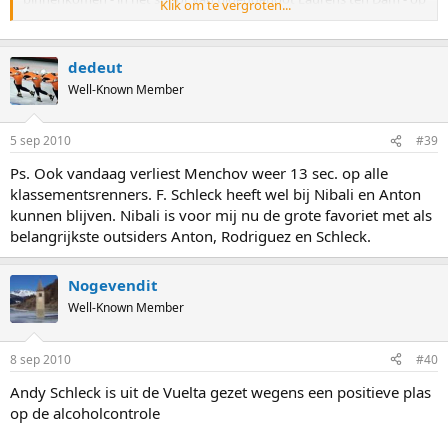
Klik om te vergroten...
bijna vier minuten van ritwinnaar David Moncoutié.
De Rus was vroeg in de rit ten val gekomen, sloot wel weer aan bij
de groep maar kwam in de steile slotklim in de problemen.
dedeut
''Met een pijnlijke knie en elleboog is zo'n steile slotklim net een
maatje te groot'', meende Van Houwelingen op de website van de
Well-Known Member
ploeg.
''Ik heb er toch steeds rekening mee gehouden dat Denis tol zou
5 sep 2010
#39
moeten betalen voor zijn inspanningen in de Tour, dus zo hard
komt dit ook niet aan.''
Ps. Ook vandaag verliest Menchov weer 13 sec. op alle
klassementsrenners. F. Schleck heeft wel bij Nibali en Anton
kunnen blijven. Nibali is voor mij nu de grote favoriet met als
belangrijkste outsiders Anton, Rodriguez en Schleck.
Nogevendit
Well-Known Member
8 sep 2010
#40
Andy Schleck is uit de Vuelta gezet wegens een positieve plas
op de alcoholcontrole