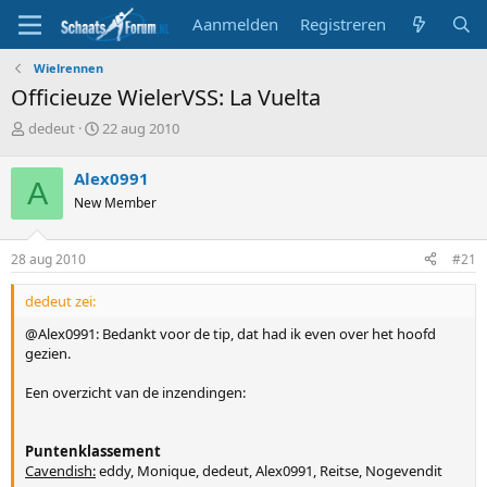
Aanmelden
Registreren
Wielrennen
Officieuze WielerVSS: La Vuelta
T
S
dedeut
22 aug 2010
o
t
p
a
Alex0991
A
i
r
New Member
c
t
s
d
t
a
28 aug 2010
#21
a
t
r
u
dedeut zei:
t
m
e
@Alex0991: Bedankt voor de tip, dat had ik even over het hoofd
r
gezien.
Een overzicht van de inzendingen:
Puntenklassement
Cavendish:
eddy, Monique, dedeut, Alex0991, Reitse, Nogevendit