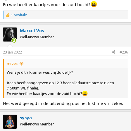
En wie heeft er kaartjes voor de zuid bocht?
strawbale
R
e
a
Marcel Vos
c
t
Well-Known Member
i
o
n
23 jan 2022
#236
s
:
mi zei:
Wens je dit ? Kramer was vrij duidelijk?
Ireen heeft aangegeven op 12-3 haar allerlaatste race te rijden
(1500m WB finale).
En wie heeft er kaartjes voor de zuid bocht?
Het werd gezegd in de uitzending dus het lijkt me vrij zeker.
sysya
Well-Known Member