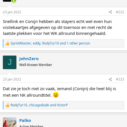
23 jan 2022
#222
Snellink en Conijn hebben als stayers echt wel even hun
visitekaartjes afgegeven op dit toernooi en met recht de
laatste plekken voor het WK allround binnengehaald.
SprintMaster
,
eddy
,
RodyTur10
and 1 other person
R
e
a
JohnZero
c
J
t
Well-Known Member
i
o
n
23 jan 2022
#223
s
:
Dat zie je toch niet zo vaak, iemand (Conijn) die heel blij is
met een NK allroundtitel.
RodyTur10
,
chicagodude
and
VictorP
R
e
a
Palko
c
t
Active Member