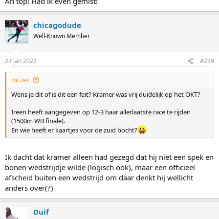
Ah top! Had ik even gemist!
chicagodude
Well-Known Member
23 jan 2022
#239
mi zei:
Wens je dit of is dit een feit? Kramer was vrij duidelijk op het OKT?
Ireen heeft aangegeven op 12-3 haar allerlaatste race te rijden
(1500m WB finale).
En wie heeft er kaartjes voor de zuid bocht?
Ik dacht dat kramer alleen had gezegd dat hij niet een spek en
bonen wedstrijdje wilde (logisch ook), maar een officieel
afscheid buiten een wedstrijd om daar denkt hij wellicht
anders over(?)
Duif