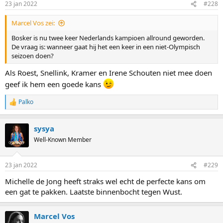
23 jan 2022
#228
s
:
Marcel Vos zei:
Bosker is nu twee keer Nederlands kampioen allround geworden.
De vraag is: wanneer gaat hij het een keer in een niet-Olympisch
seizoen doen?
Als Roest, Snellink, Kramer en Irene Schouten niet mee doen
geef ik hem een goede kans
Palko
R
e
a
sysya
c
t
Well-Known Member
i
o
n
23 jan 2022
#229
s
:
Michelle de Jong heeft straks wel echt de perfecte kans om
een gat te pakken. Laatste binnenbocht tegen Wust.
Marcel Vos