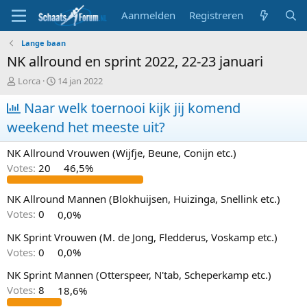
Aanmelden
Registreren
Lange baan
NK allround en sprint 2022, 22-23 januari
T
S
Lorca
14 jan 2022
o
t
p
Naar welk toernooi kijk jij komend
a
i
r
weekend het meeste uit?
c
t
s
d
NK Allround Vrouwen (Wijfje, Beune, Conijn etc.)
t
a
a
t
Votes:
20
46,5%
r
u
t
m
NK Allround Mannen (Blokhuijsen, Huizinga, Snellink etc.)
e
Votes:
0
0,0%
r
NK Sprint Vrouwen (M. de Jong, Fledderus, Voskamp etc.)
Votes:
0
0,0%
NK Sprint Mannen (Otterspeer, N'tab, Scheperkamp etc.)
Votes:
8
18,6%