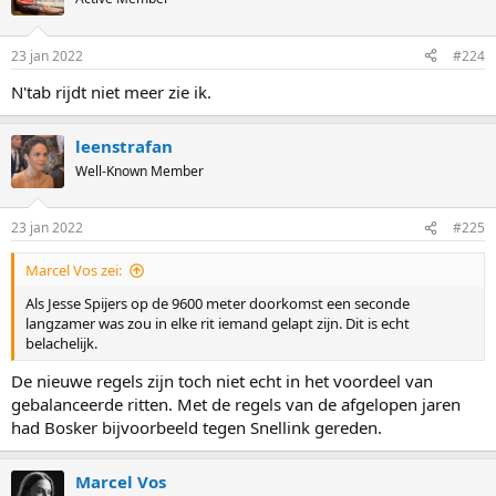
i
o
n
23 jan 2022
#224
s
:
N'tab rijdt niet meer zie ik.
leenstrafan
Well-Known Member
23 jan 2022
#225
Marcel Vos zei:
Als Jesse Spijers op de 9600 meter doorkomst een seconde
langzamer was zou in elke rit iemand gelapt zijn. Dit is echt
belachelijk.
De nieuwe regels zijn toch niet echt in het voordeel van
gebalanceerde ritten. Met de regels van de afgelopen jaren
had Bosker bijvoorbeeld tegen Snellink gereden.
Marcel Vos