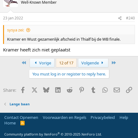
Well-Known Member
23 jan 2022
#240
sysya zei:
Kramer en Wust gezamenlijk afscheid in Thialf bij de WB finale.
Kramer heeft zich niet geplaatst
First
Last
Vorige
12 of 17
Volgende
You must log in or register to reply here.
Facebook
X
Bluesky
LinkedIn
Reddit
Pinterest
Tumblr
WhatsApp
E-mail
Li
Share:
Lange baan
Contact Opnemen
Voorwaarden en Regels
Privacybeleid
Help
Home
R
S
S
®
Community platform by XenForo
© 2010-2025 XenForo Ltd.