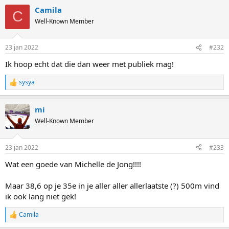
a
Camila
c
C
t
Well-Known Member
i
o
n
23 jan 2022
#232
s
:
Ik hoop echt dat die dan weer met publiek mag!
sysya
R
e
a
mi
c
t
Well-Known Member
i
o
n
23 jan 2022
#233
s
:
Wat een goede van Michelle de Jong!!!!
Maar 38,6 op je 35e in je aller aller allerlaatste (?) 500m vind
ik ook lang niet gek!
Camila
R
e