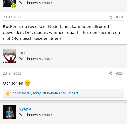
Well-Known Member
23 jan 2022
#226
Bosker is nu twee keer Nederlands kampioen allround
geworden. De vraag is: wanneer gaat hij het een keer in een
niet-Olympisch seizoen doen?
mi
Well-Known Member
23 jan 2022
#227
Och Jorien
SprintMaster
,
eddy
,
strawbale
and 6 others
R
e
a
sysya
c
t
Well-Known Member
i
o
n