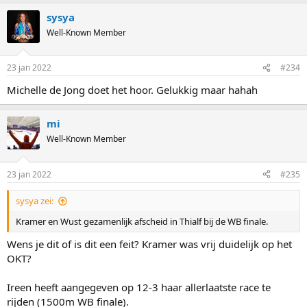
a
sysya
c
t
Well-Known Member
i
o
n
23 jan 2022
#234
s
:
Michelle de Jong doet het hoor. Gelukkig maar hahah
mi
Well-Known Member
23 jan 2022
#235
sysya zei:
Kramer en Wust gezamenlijk afscheid in Thialf bij de WB finale.
Wens je dit of is dit een feit? Kramer was vrij duidelijk op het
OKT?
Ireen heeft aangegeven op 12-3 haar allerlaatste race te
rijden (1500m WB finale).