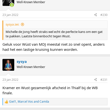
Well-Known Member
23 jan 2022
#230
sysya zei:
Michelle de Jong heeft straks wel echt de perfecte kans om een gat
te pakken. Laatste binnenbocht tegen Wust.
Geluk voor Wüst van MDJ meestal niet zo snel opent, anders
had het een lastige kruising kunnen worden.
sysya
Well-Known Member
23 jan 2022
#231
Kramer en Wust gezamenlijk afscheid in Thialf bij de WB
finale.
Giel1
,
Marcel Vos
and
Camila
R
e