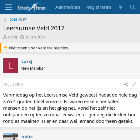
Aanmelden
Registreren
2016-2017
Leersumse Veld 2017
T
S
LarsJ
18 jan 2017
o
t
p
Niet open voor verdere reacties.
a
i
r
c
t
LarsJ
L
s
d
New Member
t
a
a
t
r
u
18 jan 2017
#1
t
m
e
Vanmiddag op het Leersumse Veld geweest nadat de hele dag
r
zo'n 4 graden bleef vriezen. Er waren enkele tientallen
mensen op het ijs en het ging net. Vond het zelf niet
ontspannen rijden zo maar er waren er genoeg die lekker hun
rondjes maakten. Hier en daar wel iemand doorheen gezakt.
nelis