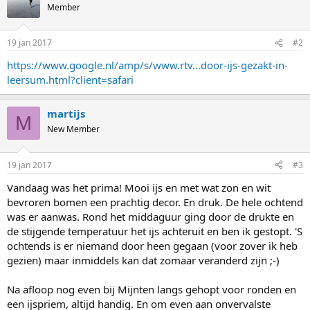
Member
19 jan 2017
#2
https://www.google.nl/amp/s/www.rtv...door-ijs-gezakt-in-
leersum.html?client=safari
martijs
M
New Member
19 jan 2017
#3
Vandaag was het prima! Mooi ijs en met wat zon en wit
bevroren bomen een prachtig decor. En druk. De hele ochtend
was er aanwas. Rond het middaguur ging door de drukte en
de stijgende temperatuur het ijs achteruit en ben ik gestopt. 'S
ochtends is er niemand door heen gegaan (voor zover ik heb
gezien) maar inmiddels kan dat zomaar veranderd zijn ;-)
Na afloop nog even bij Mijnten langs gehopt voor ronden en
een ijspriem, altijd handig. En om even aan onvervalste