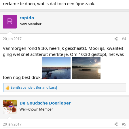
reclame te doen, wat is dat toch een fijne zaak.
rapido
R
New Member
20 jan 2017
#4
Vanmorgen rond 9:30, heerlijk geschaatst. Mooi ijs, kwaliteit
ging wel snel achteruit merkte je. Om 10:30 gestopt, het was
toen nog best druk.
EenBrabander
,
Bor
and
LarsJ
R
e
a
De Goudsche Doorloper
c
t
Well-Known Member
i
o
n
20 jan 2017
#5
s