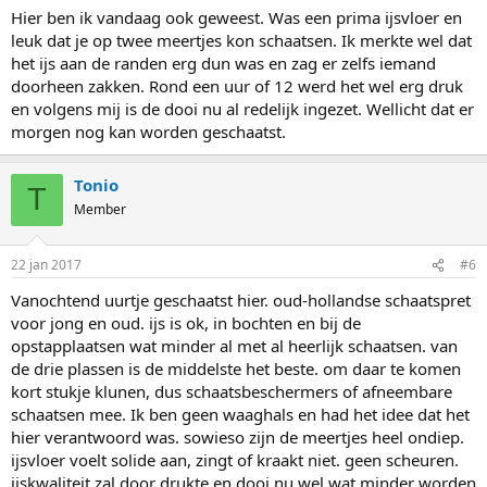
:
Hier ben ik vandaag ook geweest. Was een prima ijsvloer en
leuk dat je op twee meertjes kon schaatsen. Ik merkte wel dat
het ijs aan de randen erg dun was en zag er zelfs iemand
doorheen zakken. Rond een uur of 12 werd het wel erg druk
en volgens mij is de dooi nu al redelijk ingezet. Wellicht dat er
morgen nog kan worden geschaatst.
Tonio
T
Member
22 jan 2017
#6
Vanochtend uurtje geschaatst hier. oud-hollandse schaatspret
voor jong en oud. ijs is ok, in bochten en bij de
opstapplaatsen wat minder al met al heerlijk schaatsen. van
de drie plassen is de middelste het beste. om daar te komen
kort stukje klunen, dus schaatsbeschermers of afneembare
schaatsen mee. Ik ben geen waaghals en had het idee dat het
hier verantwoord was. sowieso zijn de meertjes heel ondiep.
ijsvloer voelt solide aan, zingt of kraakt niet. geen scheuren.
ijskwaliteit zal door drukte en dooi nu wel wat minder worden