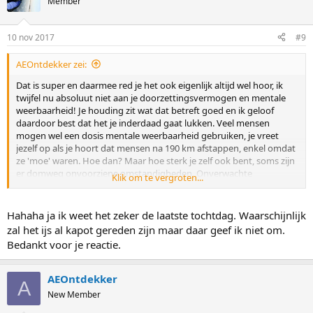
Member
i
o
n
10 nov 2017
#9
s
:
AEOntdekker zei:
Dat is super en daarmee red je het ook eigenlijk altijd wel hoor, ik
twijfel nu absoluut niet aan je doorzettingsvermogen en mentale
weerbaarheid! Je houding zit wat dat betreft goed en ik geloof
daardoor best dat het je inderdaad gaat lukken. Veel mensen
mogen wel een dosis mentale weerbaarheid gebruiken, je vreet
jezelf op als je hoort dat mensen na 190 km afstappen, enkel omdat
ze 'moe' waren. Hoe dan? Maar hoe sterk je zelf ook bent, soms zijn
er domweg onvoorziene omstandigheden. Onverwachte
Klik om te vergroten...
materiaalpech, bevriezingsverschijnselen ondanks een
ogenschijnlijk goede outfit, iemand anders die jou per ongeluk
meeneemt in zijn of haar val met vervelende gevolgen, of een
Hahaha ja ik weet het zeker de laatste tochtdag. Waarschijnlijk
organisatie die je van het ijs haalt omdat zij zelf niet meer geloven
zal het ijs al kapot gereden zijn maar daar geef ik niet om.
dat je het uitrijdt. Kun je tegenstribbelen wat je wilt, met dat je het
Bedankt voor je reactie.
nog wel aan kan en dergelijke, maar dan bepalen zij.
Uiteraard zijn dit uitzonderlijke situaties die ik heb mogen
AEOntdekker
A
aanschouwen bij anderen en heb ik zelf gelukkig ook al vaak mogen
New Member
juichen, maar ik heb dus ook wel anderen op hun bek zien gaan - en
dan lag het er niet zozeer aan dat zij 'minder sterk' waren... je kunt je