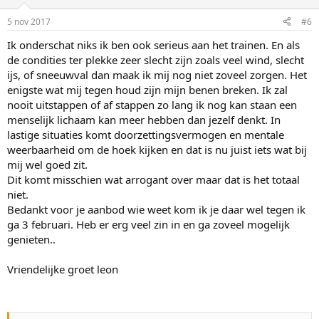
o
n
5 nov 2017
#6
s
:
Ik onderschat niks ik ben ook serieus aan het trainen. En als
de condities ter plekke zeer slecht zijn zoals veel wind, slecht
ijs, of sneeuwval dan maak ik mij nog niet zoveel zorgen. Het
enigste wat mij tegen houd zijn mijn benen breken. Ik zal
nooit uitstappen of af stappen zo lang ik nog kan staan een
menselijk lichaam kan meer hebben dan jezelf denkt. In
lastige situaties komt doorzettingsvermogen en mentale
weerbaarheid om de hoek kijken en dat is nu juist iets wat bij
mij wel goed zit.
Dit komt misschien wat arrogant over maar dat is het totaal
niet.
Bedankt voor je aanbod wie weet kom ik je daar wel tegen ik
ga 3 februari. Heb er erg veel zin in en ga zoveel mogelijk
genieten..
Vriendelijke groet leon