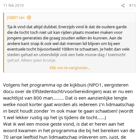
n
11 feb 2019
#15
s
:
JGB07 zei:
Tja ik vind dat altijd dubbel. Enerzijds vind ik dat de oudere garde
die de tocht toch niet uit kan rijden plaats moeten maken voor
jongere generaties die graag zouden willen én kunnen. Aan de
andere kant snap ik ook wel dat mensen lid blijven om bij een
eventuele tocht bijvoorbeeld 100km te schaatsen. Je hebt dan vele
steden gehad en uiteindelijk ook een hele mooie dag / toertocht
gehad. Alleen geen kruisje.
Klik om te vergroten...
Overigens: het verkopen van je startrecht zal waarschijnlijk geen zin
hebben. De vereniging is overduidelijk heel erg bezig met de
mogelijkheid dat leden dat gaan doen. Ik voorzie dan ook dat
Volgens het programma op de kijkbuis (NPO1, eergisteren
dergelijke rijders niet zullen starten. Al geldt voor jou als verkoper
docu over de Elfstedentocht/voorbereidingen) was er nu een
natuurlijk dat je wel het geld opstrijkt en zit uiteindelijk alleen de
wachtlijst van 800 man......... Dat is een aanzienlijke lengte
koper met de gebakken peren.
welke nooit korter gaat worden als iedereen z'n lidmaatschap
in bezit houdt zonder 'm ook maar te gaan schaatsen! (wordt
't wel lekker rustig op het ijs tijdens de tocht......)
Wat ik wel een mooie geste vond, is dat er heren aan het
woord kwamen in het programma die bij het bereiken van de
70 jarige leeftijd hun lidmaatschap inleveren om, juist, de