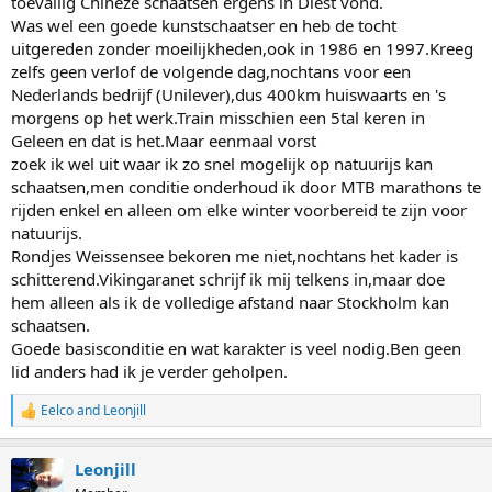
toevallig Chineze schaatsen ergens in Diest vond.
Was wel een goede kunstschaatser en heb de tocht
uitgereden zonder moeilijkheden,ook in 1986 en 1997.Kreeg
zelfs geen verlof de volgende dag,nochtans voor een
Nederlands bedrijf (Unilever),dus 400km huiswaarts en 's
morgens op het werk.Train misschien een 5tal keren in
Geleen en dat is het.Maar eenmaal vorst
zoek ik wel uit waar ik zo snel mogelijk op natuurijs kan
schaatsen,men conditie onderhoud ik door MTB marathons te
rijden enkel en alleen om elke winter voorbereid te zijn voor
natuurijs.
Rondjes Weissensee bekoren me niet,nochtans het kader is
schitterend.Vikingaranet schrijf ik mij telkens in,maar doe
hem alleen als ik de volledige afstand naar Stockholm kan
schaatsen.
Goede basisconditie en wat karakter is veel nodig.Ben geen
lid anders had ik je verder geholpen.
Eelco
and
Leonjill
R
e
a
Leonjill
c
t