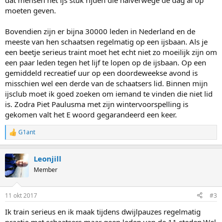
dat mensen het ijs stuk rijden die halverwege de dag al op
moeten geven.
Bovendien zijn er bijna 30000 leden in Nederland en de
meeste van hen schaatsen regelmatig op een ijsbaan. Als je
een beetje serieus traint moet het echt niet zo moeilijk zijn om
een paar leden tegen het lijf te lopen op de ijsbaan. Op een
gemiddeld recreatief uur op een doordeweekse avond is
misschien wel een derde van de schaatsers lid. Binnen mijn
ijsclub moet ik goed zoeken om iemand te vinden die niet lid
is. Zodra Piet Paulusma met zijn wintervoorspelling is
gekomen valt het E woord gegarandeerd een keer.
G1ant
R
e
a
Leonjill
c
t
Member
i
o
n
11 okt 2017
#3
s
:
Ik train serieus en ik maak tijdens dwijlpauzes regelmatig
praatje met schaatsers maar geen leden van de 11 steden.Wel