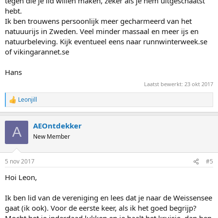
tegen die je lid willen maken, zeker als je hem uitgeschaatst
hebt.
Ik ben trouwens persoonlijk meer gecharmeerd van het
natuuurijs in Zweden. Veel minder massaal en meer ijs en
natuurbeleving. Kijk eventueel eens naar runnwinterweek.se
of vikingarannet.se
Hans
Laatst bewerkt:
23 okt 2017
Leonjill
R
e
a
AEOntdekker
c
A
t
New Member
i
o
n
5 nov 2017
#5
s
:
Hoi Leon,
Ik ben lid van de vereniging en lees dat je naar de Weissensee
gaat (ik ook). Voor de eerste keer, als ik het goed begrijp?