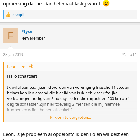
opmerking dat het dan helemaal lastig wordt.
Leonjill
R
e
a
Flyer
c
F
t
New Member
i
o
n
28 jan 2019
#11
s
:
Leonjill zei:
Hallo schaatsers,
Ik wil al een paar jaar lid worden van vereniging friesche 11 steden
helaas ken ik niemand die hier lid van is.Ik heb 2 schriftelijke
verklaringen nodig van 2 huidige leden die mij achten 200 km op 1
dag te schaatsen.Zijn hier toevallig 2 mensen die mij hiermee
kunnen en willen helpen alsjeblieft?
Klik om te vergroten...
Vriendelijke groeten leon
Leon, is je probleem al opgelost? Ik ben lid en wil best een