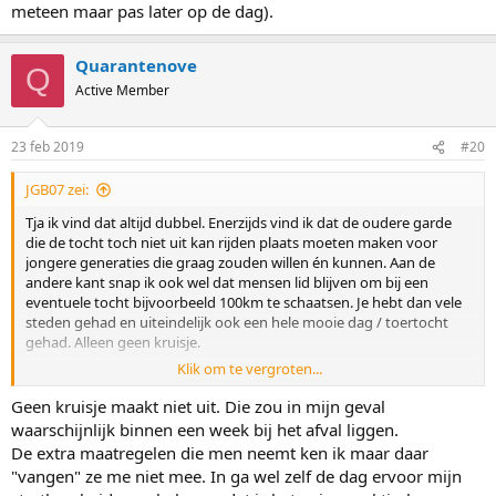
meteen maar pas later op de dag).
Quarantenove
Q
Active Member
23 feb 2019
#20
JGB07 zei:
Tja ik vind dat altijd dubbel. Enerzijds vind ik dat de oudere garde
die de tocht toch niet uit kan rijden plaats moeten maken voor
jongere generaties die graag zouden willen én kunnen. Aan de
andere kant snap ik ook wel dat mensen lid blijven om bij een
eventuele tocht bijvoorbeeld 100km te schaatsen. Je hebt dan vele
steden gehad en uiteindelijk ook een hele mooie dag / toertocht
gehad. Alleen geen kruisje.
Klik om te vergroten...
Overigens: het verkopen van je startrecht zal waarschijnlijk geen zin
hebben. De vereniging is overduidelijk heel erg bezig met de
Geen kruisje maakt niet uit. Die zou in mijn geval
mogelijkheid dat leden dat gaan doen. Ik voorzie dan ook dat
waarschijnlijk binnen een week bij het afval liggen.
dergelijke rijders niet zullen starten. Al geldt voor jou als verkoper
De extra maatregelen die men neemt ken ik maar daar
natuurlijk dat je wel het geld opstrijkt en zit uiteindelijk alleen de
"vangen" ze me niet mee. In ga wel zelf de dag ervoor mijn
koper met de gebakken peren.