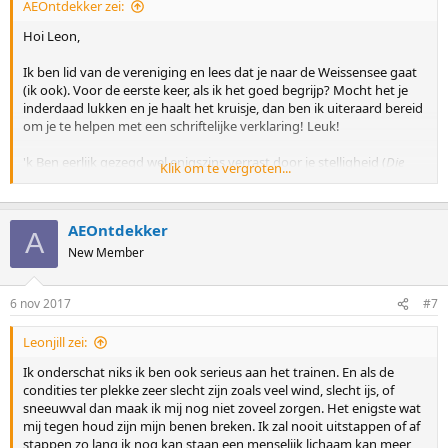
AEOntdekker zei:
Hoi Leon,
Ik ben lid van de vereniging en lees dat je naar de Weissensee gaat
(ik ook). Voor de eerste keer, als ik het goed begrijp? Mocht het je
inderdaad lukken en je haalt het kruisje, dan ben ik uiteraard bereid
om je te helpen met een schriftelijke verklaring! Leuk!
'k Ben eerlijk gezegd wel enigszins verrast door je stelligheid (
Die
Klik om te vergroten...
200 km schaats ik wel uit daar maak ik mij niet druk om
). Heel goed dat
je in je verleden zwaardere dingen voor elkaar hebt gekregen
(respect), maar de Weissensee is elk jaar een verhaal apart. Soms is
AEOntdekker
het inderdaad iets waar je je absoluut niet druk over hoeft te
A
maken, maar er zijn meerdere rijders geweest die het klusje wel
New Member
even dachten te klaren en toch lelijk onderuit gingen. 't Komt in
mijn ogen een beetje over alsof je de wisselende condities van de
6 nov 2017
#7
Weissensee onderschat. Mocht dat het geval zijn, dan ben ik een
stuk minder scheutig in het overhandigen van een schriftelijke
verklaring.
Leonjill zei:
Ik onderschat niks ik ben ook serieus aan het trainen. En als de
condities ter plekke zeer slecht zijn zoals veel wind, slecht ijs, of
sneeuwval dan maak ik mij nog niet zoveel zorgen. Het enigste wat
mij tegen houd zijn mijn benen breken. Ik zal nooit uitstappen of af
stappen zo lang ik nog kan staan een menselijk lichaam kan meer