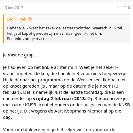
niet op alles 100% voorbereiden en het leven is ook niet 100%
13 dec 2017
#10
maakbaar.
Leonjill zei:
Het is heel gezond dat je je niet druk maakt en dat je zeker weet dat
je het gaat flikken, al met al bedoel ik alleen maar te zeggen dat je
Hahaha ja ik weet het zeker de laatste tochtdag. Waarschijnlijk zal
het niet (altijd) zelf in de hand hebt.
het ijs al kapot gereden zijn maar daar geef ik niet om.
Bedankt voor je reactie.
3 februari?
Weet je het zeker?
Dan wordt het helemaal lastig haha
;-).
Je mist de grap...
Je had even op het linkje achter mijn 'Weet je het zeker?-
vraag' moeten klikken, die had ik niet voor niets toegevoegd.
Hij leidt naar het programma op de Weissensee. Ik doel niet
op kapot gereden ijs , maar op de datum die je noemt (3
februari). Dat is namelijk
niet
de laatste tochtdag, die is een
dag eerder op
vrijdag 2 februari 2018
. Op 3 februari zie je
met name KNSB licentiehouders onder auspiciën van de KNSB
op het ijs. Dit wegens de Aart Koopmans Memorial op die
dag.
Vandaar dat ik vroeg of je het zeker wist en vandaar de