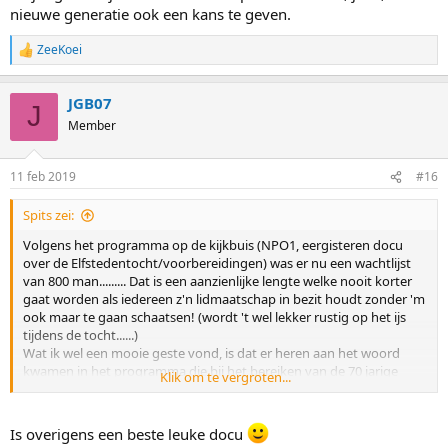
nieuwe generatie ook een kans te geven.
ZeeKoei
R
e
a
JGB07
c
J
t
Member
i
o
n
11 feb 2019
#16
s
:
Spits zei:
Volgens het programma op de kijkbuis (NPO1, eergisteren docu
over de Elfstedentocht/voorbereidingen) was er nu een wachtlijst
van 800 man......... Dat is een aanzienlijke lengte welke nooit korter
gaat worden als iedereen z'n lidmaatschap in bezit houdt zonder 'm
ook maar te gaan schaatsen! (wordt 't wel lekker rustig op het ijs
tijdens de tocht......)
Wat ik wel een mooie geste vond, is dat er heren aan het woord
kwamen in het programma die bij het bereiken van de 70 jarige
Klik om te vergroten...
leeftijd hun lidmaatschap inleveren om, juist, de nieuwe generatie
ook een kans te geven.
Is overigens een beste leuke docu