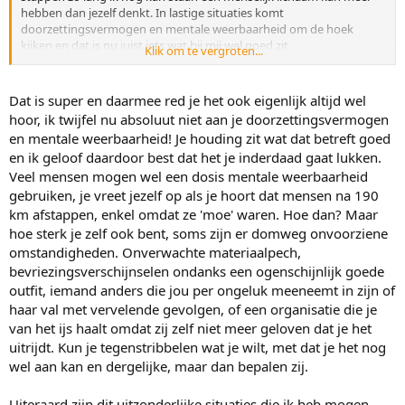
hebben dan jezelf denkt. In lastige situaties komt
doorzettingsvermogen en mentale weerbaarheid om de hoek
kijken en dat is nu juist iets wat bij mij wel goed zit.
Klik om te vergroten...
Dit komt misschien wat arrogant over maar dat is het totaal niet.
Bedankt voor je aanbod wie weet kom ik je daar wel tegen ik ga 3
februari. Heb er erg veel zin in en ga zoveel mogelijk genieten..
Dat is super en daarmee red je het ook eigenlijk altijd wel
hoor, ik twijfel nu absoluut niet aan je doorzettingsvermogen
Vriendelijke groet leon
en mentale weerbaarheid! Je houding zit wat dat betreft goed
en ik geloof daardoor best dat het je inderdaad gaat lukken.
Veel mensen mogen wel een dosis mentale weerbaarheid
gebruiken, je vreet jezelf op als je hoort dat mensen na 190
km afstappen, enkel omdat ze 'moe' waren. Hoe dan? Maar
hoe sterk je zelf ook bent, soms zijn er domweg onvoorziene
omstandigheden. Onverwachte materiaalpech,
bevriezingsverschijnselen ondanks een ogenschijnlijk goede
outfit, iemand anders die jou per ongeluk meeneemt in zijn of
haar val met vervelende gevolgen, of een organisatie die je
van het ijs haalt omdat zij zelf niet meer geloven dat je het
uitrijdt. Kun je tegenstribbelen wat je wilt, met dat je het nog
wel aan kan en dergelijke, maar dan bepalen zij.
Uiteraard zijn dit uitzonderlijke situaties die ik heb mogen