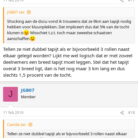
11 feb 2019
#17
JGB07 zei:
Shocking aan de docu vond ik trouwens dat ze 9km aan tapijt nodig
hebben voor kluunplekken. Dat impliceert dus dat 5% van de tocht
klunen is
Misschiet t.z.t. toch maar zweedse schaatsen
aanschaffen
Tellen ze niet dubbel tapijt als er bijvoorbeeld 3 rollen naast
elkaar gelegd worden? Lijkt me wel logisch dat er met zoveel
deelnemers een breed tapijt moet leggen. Stel dat het tapijt
overal 3 breed ligt, dan is het nog maar 3 km lang en dus
slechts 1,5 procent van de tocht.
JGB07
J
Member
11 feb 2019
#18
Camila zei:
Tellen ze niet dubbel tapijt als er bijvoorbeeld 3 rollen naast elkaar