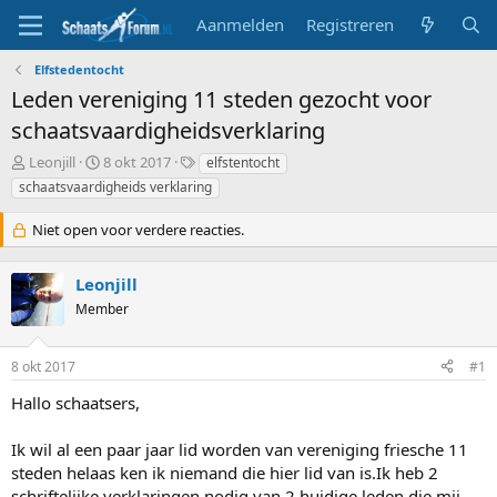
Aanmelden
Registreren
Elfstedentocht
Leden vereniging 11 steden gezocht voor
schaatsvaardigheidsverklaring
T
S
T
Leonjill
8 okt 2017
elfstentocht
o
t
a
schaatsvaardigheids verklaring
p
a
g
i
r
s
Niet open voor verdere reacties.
c
t
s
d
t
a
Leonjill
a
t
Member
r
u
t
m
e
8 okt 2017
#1
r
Hallo schaatsers,
Ik wil al een paar jaar lid worden van vereniging friesche 11
steden helaas ken ik niemand die hier lid van is.Ik heb 2
schriftelijke verklaringen nodig van 2 huidige leden die mij