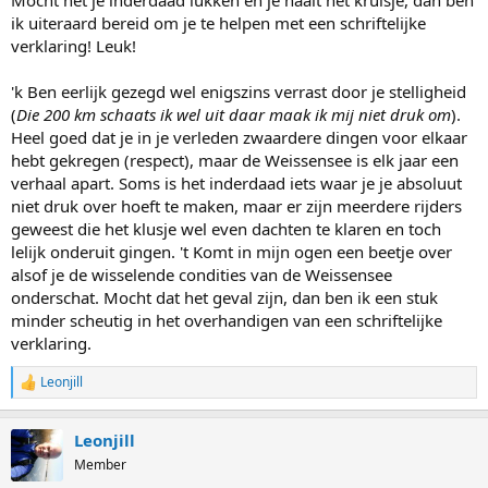
Mocht het je inderdaad lukken en je haalt het kruisje, dan ben
ik uiteraard bereid om je te helpen met een schriftelijke
verklaring! Leuk!
'k Ben eerlijk gezegd wel enigszins verrast door je stelligheid
(
Die 200 km schaats ik wel uit daar maak ik mij niet druk om
).
Heel goed dat je in je verleden zwaardere dingen voor elkaar
hebt gekregen (respect), maar de Weissensee is elk jaar een
verhaal apart. Soms is het inderdaad iets waar je je absoluut
niet druk over hoeft te maken, maar er zijn meerdere rijders
geweest die het klusje wel even dachten te klaren en toch
lelijk onderuit gingen. 't Komt in mijn ogen een beetje over
alsof je de wisselende condities van de Weissensee
onderschat. Mocht dat het geval zijn, dan ben ik een stuk
minder scheutig in het overhandigen van een schriftelijke
verklaring.
Leonjill
R
e
a
Leonjill
c
t
Member
i