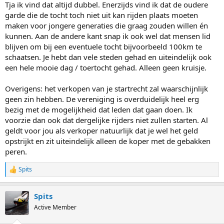
Tja ik vind dat altijd dubbel. Enerzijds vind ik dat de oudere
garde die de tocht toch niet uit kan rijden plaats moeten
maken voor jongere generaties die graag zouden willen én
kunnen. Aan de andere kant snap ik ook wel dat mensen lid
blijven om bij een eventuele tocht bijvoorbeeld 100km te
schaatsen. Je hebt dan vele steden gehad en uiteindelijk ook
een hele mooie dag / toertocht gehad. Alleen geen kruisje.
Overigens: het verkopen van je startrecht zal waarschijnlijk
geen zin hebben. De vereniging is overduidelijk heel erg
bezig met de mogelijkheid dat leden dat gaan doen. Ik
voorzie dan ook dat dergelijke rijders niet zullen starten. Al
geldt voor jou als verkoper natuurlijk dat je wel het geld
opstrijkt en zit uiteindelijk alleen de koper met de gebakken
peren.
Spits
R
e
a
Spits
c
t
Active Member
i
o