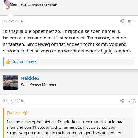
Well-Known Member
31 okt 2016
#11
Ik snap al die ophef niet zo. Er rijdt dit seizoen namelijk
helemaal niemand een 11-stedentocht. Tenminste, niet op
schaatsen. Simpelweg omdat er geen tocht komt. Volgend
seizoen en het seizoen er na wordt dat waarschijnlijk anders.
Quarantenove
R
e
a
Hakkie2
c
t
Well-Known Member
i
o
n
31 okt 2016
#12
s
:
Duif zei:
Ik snap al die ophef niet zo. Er rijdt dit seizoen namelijk helemaal
niemand een 11-stedentocht. Tenminste, niet op schaatsen.
Simpelweg omdat er geen tocht komt. Volgend seizoen en het