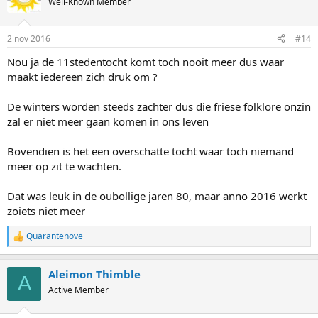
Well-Known Member
2 nov 2016
#14
Nou ja de 11stedentocht komt toch nooit meer dus waar
maakt iedereen zich druk om ?
De winters worden steeds zachter dus die friese folklore onzin
zal er niet meer gaan komen in ons leven
Bovendien is het een overschatte tocht waar toch niemand
meer op zit te wachten.
Dat was leuk in de oubollige jaren 80, maar anno 2016 werkt
zoiets niet meer
Quarantenove
R
e
a
Aleimon Thimble
c
A
t
Active Member
i
o