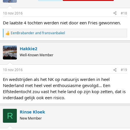
10 nov 2016
#18
De laatste 4 tochten werden niet door een Fries gewonnen.
EenBrabander
and
fransvanbakel
R
e
a
Hakkie2
c
t
Well-Known Member
i
o
n
10 nov 2016
#19
s
:
En wedstrijden als het NK op natuurijs werden in heel
Nederland met heel veel enthousiasme gevolgd... Een
Elfstedentocht zou vast het hele land op zijn kop zetten, dat is
inderdaad gelijk ook een risico.
Rinse Kloek
R
New Member