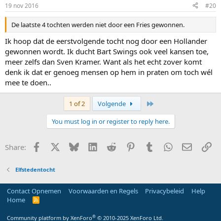
19 nov 2016
#20
De laatste 4 tochten werden niet door een Fries gewonnen.
Ik hoop dat de eerstvolgende tocht nog door een Hollander
gewonnen wordt. Ik ducht Bart Swings ook veel kansen toe,
meer zelfs dan Sven Kramer. Want als het echt zover komt
denk ik dat er genoeg mensen op hem in praten om toch wél
mee te doen..
Last
1 of 2
Volgende
You must log in or register to reply here.
Facebook
X
Bluesky
LinkedIn
Reddit
Pinterest
Tumblr
WhatsApp
E-mail
Li
Share:
Elfstedentocht
Contact Opnemen
Voorwaarden en Regels
Privacybeleid
Help
Home
R
S
S
®
Community platform by XenForo
© 2010-2025 XenForo Ltd.