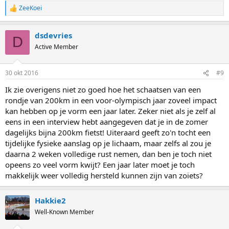
ZeeKoei
R
e
a
dsdevries
c
D
t
Active Member
i
o
n
30 okt 2016
#9
s
:
Ik zie overigens niet zo goed hoe het schaatsen van een
rondje van 200km in een voor-olympisch jaar zoveel impact
kan hebben op je vorm een jaar later. Zeker niet als je zelf al
eens in een interview hebt aangegeven dat je in de zomer
dagelijks bijna 200km fietst! Uiteraard geeft zo'n tocht een
tijdelijke fysieke aanslag op je lichaam, maar zelfs al zou je
daarna 2 weken volledige rust nemen, dan ben je toch niet
opeens zo veel vorm kwijt? Een jaar later moet je toch
makkelijk weer volledig hersteld kunnen zijn van zoiets?
Hakkie2
Well-Known Member