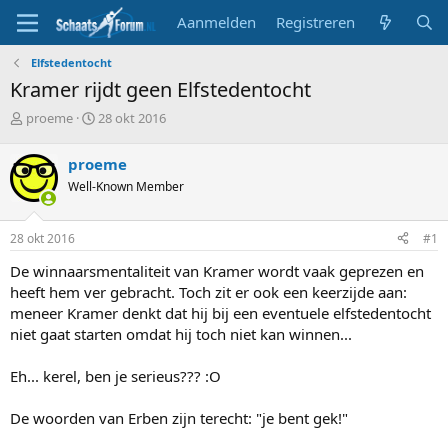
Aanmelden
Registreren
Elfstedentocht
Kramer rijdt geen Elfstedentocht
T
S
proeme
28 okt 2016
o
t
p
a
proeme
i
r
Well-Known Member
c
t
s
d
t
a
28 okt 2016
#1
a
t
r
u
De winnaarsmentaliteit van Kramer wordt vaak geprezen en
t
m
heeft hem ver gebracht. Toch zit er ook een keerzijde aan:
e
meneer Kramer denkt dat hij bij een eventuele elfstedentocht
r
niet gaat starten omdat hij toch niet kan winnen...
Eh... kerel, ben je serieus??? :O
De woorden van Erben zijn terecht: "je bent gek!"