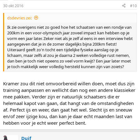
30 okt 2016
#10
dsdevries zei:
Ik zie overigens niet zo goed hoe het schaatsen van een rondje van
200km in een voor-olympisch jaar zoveel impact kan hebben op je
vorm een jaar later. Zeker niet als je zelf al eens in een interview hebt
aangegeven dat je in de zomer dagelijks bijna 200km fietst!
Uiteraard geeft zo'n tocht een tijdelijke fysieke aanslag op je
lichaam, maar zelfs al zou je daarna 2 weken volledige rust nemen,
dan ben je toch niet opeens zo veel vorm kwijt? Een jaar later moet
je toch makkelijk weer volledig hersteld kunnen zijn van zoiets?
Kramer zou dit niet omvoorbereid willen doen, moet dus zijn
training aanpassen en wellicht dan nog een andere klassieker
mee pakken. Verder zijn er natuurlijk schaatsers die er
helemaal kapot van gaan, dat hangt van de omstandigheden
af. Perfect ijs en weer, dan gaat het wel. Slecht ijs en sneeuw
en/of zeer ijzige kou, dan kan je daar echt maanden last van
hebben voor je echt weer perfect bent.
Duif