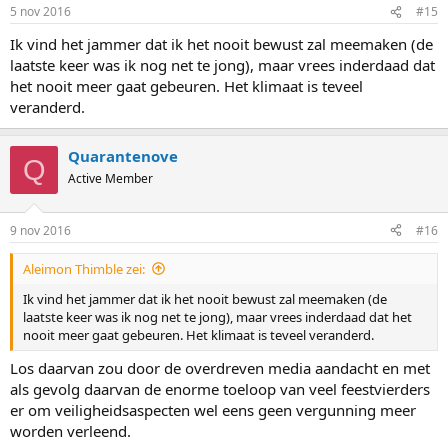
n
5 nov 2016
#15
s
:
Ik vind het jammer dat ik het nooit bewust zal meemaken (de
laatste keer was ik nog net te jong), maar vrees inderdaad dat
het nooit meer gaat gebeuren. Het klimaat is teveel
veranderd.
Quarantenove
Q
Active Member
9 nov 2016
#16
Aleimon Thimble zei:
Ik vind het jammer dat ik het nooit bewust zal meemaken (de
laatste keer was ik nog net te jong), maar vrees inderdaad dat het
nooit meer gaat gebeuren. Het klimaat is teveel veranderd.
Los daarvan zou door de overdreven media aandacht en met
als gevolg daarvan de enorme toeloop van veel feestvierders
er om veiligheidsaspecten wel eens geen vergunning meer
worden verleend.