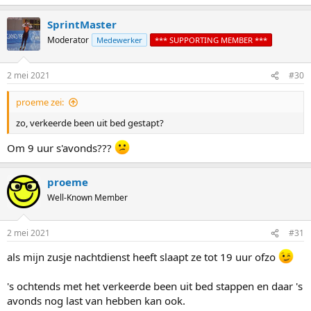
e
a
SprintMaster
c
t
Moderator
Medewerker
*** SUPPORTING MEMBER ***
i
o
n
2 mei 2021
#30
s
:
proeme zei:
zo, verkeerde been uit bed gestapt?
Om 9 uur s'avonds???
proeme
Well-Known Member
2 mei 2021
#31
als mijn zusje nachtdienst heeft slaapt ze tot 19 uur ofzo
's ochtends met het verkeerde been uit bed stappen en daar 's
avonds nog last van hebben kan ook.