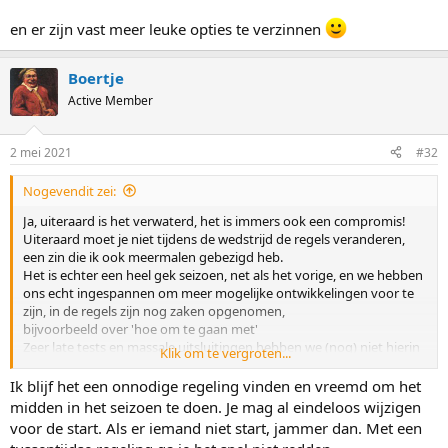
en er zijn vast meer leuke opties te verzinnen
Boertje
Active Member
2 mei 2021
#32
Nogevendit zei:
Ja, uiteraard is het verwaterd, het is immers ook een compromis!
Uiteraard moet je niet tijdens de wedstrijd de regels veranderen,
een zin die ik ook meermalen gebezigd heb.
Het is echter een heel gek seizoen, net als het vorige, en we hebben
ons echt ingespannen om meer mogelijke ontwikkelingen voor te
zijn, in de regels zijn nog zaken opgenomen,
bijvoorbeeld over 'hoe om te gaan met'
Zeer late tests en massale uitsluitingen hebben we (nog) niet hierin
Klik om te vergroten...
meegenomen. We zien dat het het spel in zeer grote mate kan
beïnvloeden.
Ik blijf het een onnodige regeling vinden en vreemd om het
Een beetje flauw ook om nu opeens over unanimiteit te beginnen:
midden in het seizoen te doen. Je mag al eindeloos wijzigen
de meerderheid is voor, maar omdat ik dan vind dat het verschil
voor de start. Als er iemand niet start, jammer dan. Met een
miniem is kom ik tot een compromis.