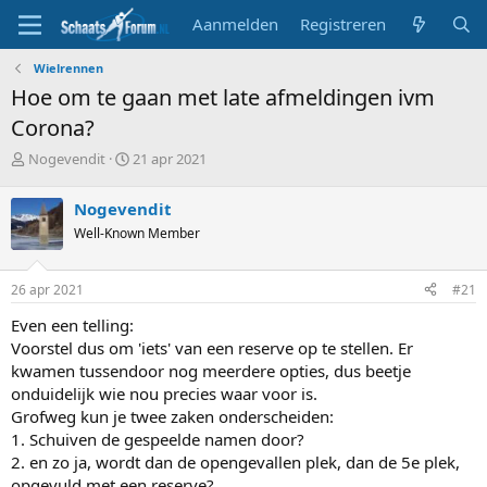
Aanmelden
Registreren
Wielrennen
Hoe om te gaan met late afmeldingen ivm
Corona?
T
S
Nogevendit
21 apr 2021
o
t
p
a
Nogevendit
i
r
Well-Known Member
c
t
s
d
t
a
26 apr 2021
#21
a
t
r
u
Even een telling:
t
m
Voorstel dus om 'iets' van een reserve op te stellen. Er
e
kwamen tussendoor nog meerdere opties, dus beetje
r
onduidelijk wie nou precies waar voor is.
Grofweg kun je twee zaken onderscheiden:
1. Schuiven de gespeelde namen door?
2. en zo ja, wordt dan de opengevallen plek, dan de 5e plek,
opgevuld met een reserve?