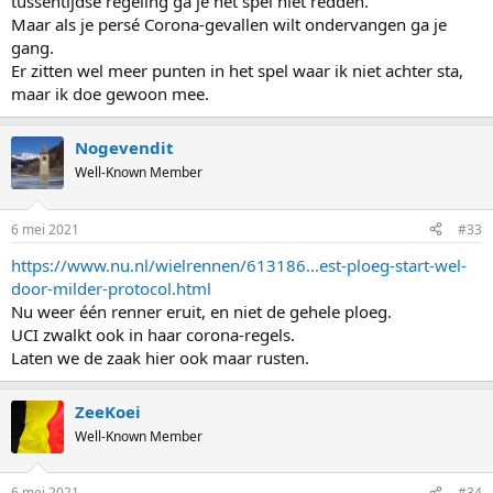
tussentijdse regeling ga je het spel niet redden.
Maar als je persé Corona-gevallen wilt ondervangen ga je
gang.
Je mag me echt de gevallen laten zien waarbij er op de ochtend zelf
nog een DNS volgde. Hoogst ongebruikelijk. Denk alleen al aan het
Er zitten wel meer punten in het spel waar ik niet achter sta,
feit dat gewoon zo'n renner ergens in Spanje zit, en zijn mogelijke
maar ik doe gewoon mee.
vervanger niet. Het is niet zoals bij een voetbalploeg die 16 man ter
plaatse hebben en er raakt iemand tijdens de warming up
geblesseerd. DNS gebreurt volgens mij alleen bij DQ.
Nogevendit
Well-Known Member
Deze regeling, alsook de jokerregeling, is ook een beetje in het leven
geroepen om het spel zelf te beschermen. Het duurt een heel
seizoen, langer dan het schaatsseizoen.
6 mei 2021
#33
Als je meteen in het begin al flink achter ligt door een keer te laat
https://www.nu.nl/wielrennen/613186...est-ploeg-start-wel-
inzenden of door dit soort DNS-achterstand, en we raken nog een
paar mensen kwijt dan kun je wel ophouden.
door-milder-protocol.html
Nu weer één renner eruit, en niet de gehele ploeg.
Nu is het zo dat degene die nog snel kan reageren een vervanger
UCI zwalkt ook in haar corona-regels.
op mag stellen, en een ander niet. Ik vond dat scheef.
Laten we de zaak hier ook maar rusten.
ZeeKoei
Well-Known Member
6 mei 2021
#34