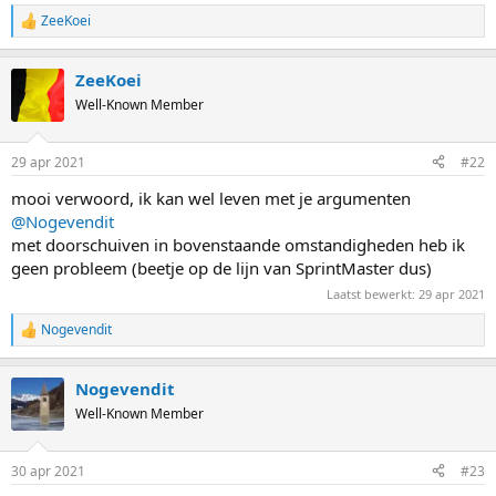
ZeeKoei
R
e
a
ZeeKoei
c
t
Well-Known Member
i
o
n
29 apr 2021
#22
s
:
mooi verwoord, ik kan wel leven met je argumenten
@Nogevendit
met doorschuiven in bovenstaande omstandigheden heb ik
geen probleem (beetje op de lijn van SprintMaster dus)
Laatst bewerkt:
29 apr 2021
Nogevendit
R
e
a
Nogevendit
c
t
Well-Known Member
i
o
n
30 apr 2021
#23
s