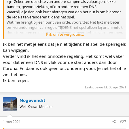
zijn. Zeker ten opzichte van andere rampen als valpartijen, lekke
banden, gewone ziektes, of om andere redenen DNS.
Waarbij je je dan ook kunt afvragen wat dan het nut is om hiervoor
de regels te veranderen tijdens het spel.
Wat me brengt bij een punt van orde, voorzitter. Het lijkt me beter
om veranderingen van regels TIJDENS het spel alleen bij unanimiteit
door te voeren en niet met een gewone meerderheid van stemmen.
Klik om te vergroten...
Als is het maar om te voorkomen dat er (strategisch) allerlei
voorstellen tot verbetering worden gedaan, waarvoor wellicht een
Ik ben het met je eens dat je niet tijdens het spel de spelregels
meerderheid is te vinden, maar die het karakter van het spel geweld
kan wijzigen.
aandoen. Ik zou de drempel daarvoor erg hoog willen hebben.
Verder vind ik het een onnozele regeling. Het komt wel vaker
Die overweging zou voor mij een reden kunnen zijn om tegen dit
voor dat er een DNS is vlak voor de start anders dan door
voorstel te stemmen. Ik zal het echter niet blokkeren als dat de
Corona. En daar is ook geen uitzondering voor. Je ziet het of je
enige tegenstem zou zijn. Zoals gezegd, zal het in de praktijk vrijwel
ziet het niet.
niks uitmaken.
Ik ben tegen.
Laatst bewerkt:
30 apr 2021
Nogevendit
Well-Known Member
1 mei 2021
#27