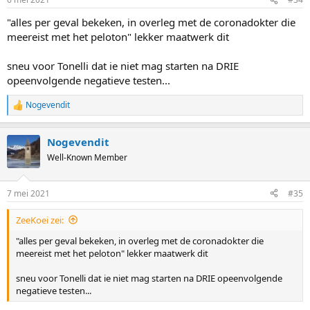
"alles per geval bekeken, in overleg met de coronadokter die
meereist met het peloton" lekker maatwerk dit
sneu voor Tonelli dat ie niet mag starten na DRIE
opeenvolgende negatieve testen...
Nogevendit
R
e
a
Nogevendit
c
t
Well-Known Member
i
o
n
7 mei 2021
#35
s
:
ZeeKoei zei:
"alles per geval bekeken, in overleg met de coronadokter die
meereist met het peloton" lekker maatwerk dit
sneu voor Tonelli dat ie niet mag starten na DRIE opeenvolgende
negatieve testen...