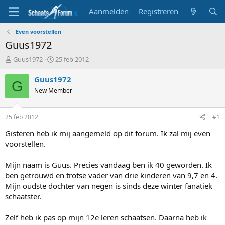
Aanmelden
Registreren
Even voorstellen
Guus1972
T
S
Guus1972
25 feb 2012
o
t
p
a
Guus1972
G
i
r
New Member
c
t
s
d
t
a
25 feb 2012
#1
a
t
r
u
Gisteren heb ik mij aangemeld op dit forum. Ik zal mij even
t
m
voorstellen.
e
r
Mijn naam is Guus. Precies vandaag ben ik 40 geworden. Ik
ben getrouwd en trotse vader van drie kinderen van 9,7 en 4.
Mijn oudste dochter van negen is sinds deze winter fanatiek
schaatster.
Zelf heb ik pas op mijn 12e leren schaatsen. Daarna heb ik