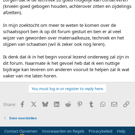
(knieën goed gebogen houden, achterover zitten en zijdelings
afzetten).
In mijn zoektocht om meer te weten te komen over de
schaatssport ben ik op dit forum gestuit en ben er al veel
wijzer van geworden over materiaalkeuze, techniek en het
slijpen van schaatsen (wil ik zeker ook nog leren).
Ik denk dat ik in het begin vooral lezend onderweg zal zijn in
dit forum. Naarmate ik het gevoel heb dat ik een nuttige
bijdrage kan leveren om anderen vooruit te helpen zal ik wat
vaker van me laten horen.
You must log in or register to reply here.
Facebook
X
Bluesky
LinkedIn
Reddit
Pinterest
Tumblr
WhatsApp
E-mail
Li
Share:
Even voorstellen
Contact Opnemen
Voorwaarden en Regels
Privacybeleid
Help