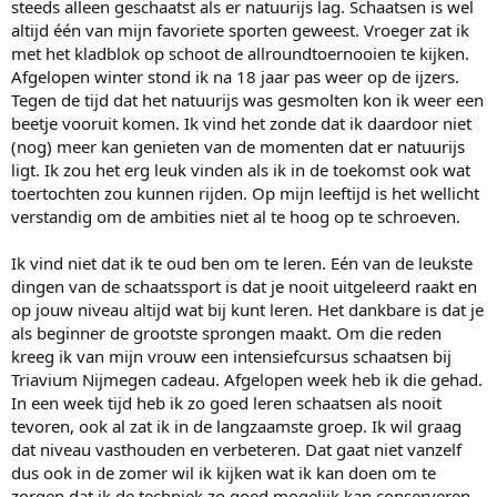
steeds alleen geschaatst als er natuurijs lag. Schaatsen is wel
altijd één van mijn favoriete sporten geweest. Vroeger zat ik
met het kladblok op schoot de allroundtoernooien te kijken.
Afgelopen winter stond ik na 18 jaar pas weer op de ijzers.
Tegen de tijd dat het natuurijs was gesmolten kon ik weer een
beetje vooruit komen. Ik vind het zonde dat ik daardoor niet
(nog) meer kan genieten van de momenten dat er natuurijs
ligt. Ik zou het erg leuk vinden als ik in de toekomst ook wat
toertochten zou kunnen rijden. Op mijn leeftijd is het wellicht
verstandig om de ambities niet al te hoog op te schroeven.
Ik vind niet dat ik te oud ben om te leren. Eén van de leukste
dingen van de schaatssport is dat je nooit uitgeleerd raakt en
op jouw niveau altijd wat bij kunt leren. Het dankbare is dat je
als beginner de grootste sprongen maakt. Om die reden
kreeg ik van mijn vrouw een intensiefcursus schaatsen bij
Triavium Nijmegen cadeau. Afgelopen week heb ik die gehad.
In een week tijd heb ik zo goed leren schaatsen als nooit
tevoren, ook al zat ik in de langzaamste groep. Ik wil graag
dat niveau vasthouden en verbeteren. Dat gaat niet vanzelf
dus ook in de zomer wil ik kijken wat ik kan doen om te
zorgen dat ik de techniek zo goed mogelijk kan conserveren