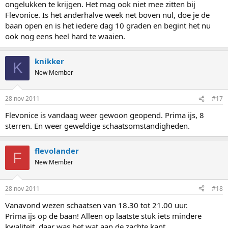
ongelukken te krijgen. Het mag ook niet mee zitten bij
Flevonice. Is het anderhalve week net boven nul, doe je de
baan open en is het iedere dag 10 graden en begint het nu
ook nog eens heel hard te waaien.
knikker
K
New Member
28 nov 2011
#17
Flevonice is vandaag weer gewoon geopend. Prima ijs, 8
sterren. En weer geweldige schaatsomstandigheden.
flevolander
F
New Member
28 nov 2011
#18
Vanavond wezen schaatsen van 18.30 tot 21.00 uur.
Prima ijs op de baan! Alleen op laatste stuk iets mindere
kwaliteit, daar was het wat aan de zachte kant.