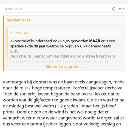
18 nov 2011
#15
flevolander zei:
knikker zei:
Avondtarief is inderdaad ook € 9,95 geworden
MAAR
er is een
speciale aktie dit jaar waarbij de prijs van € 6,= gehandhaafd
blijft.
De aktie : Bij aanschaf van TIEN avond entree kaartjes is
de prijs € 6,= per kaartje. De entree bewijzen zijn niet
Klik om te vergroten...
persoonsgebonden !!!
Klik om te vergroten...
Oke! goede aktie
Vanmorgen bij de start was de baan deels aangeslagen, mede
Hoe lag de baan er bij vandaag, het ijs enz.?
door de mist / hoge temperaturen. Perfecte ijsvloer derhalve.
Toen de zon erbij kwam begon de baan overal lekker nat te
worden wat de glijfactor ten goede kwam. Op zich was het na
de middag best wel warm ( 12 graden ) maar het ijs bleef
prima. Door de zon en de wind is het wel nodig dat er
vannacht weer nieuw water aangevoerd wordt. Morgen zal er
dus weer een prima ijsvloer liggen. Voor volledig verslag en