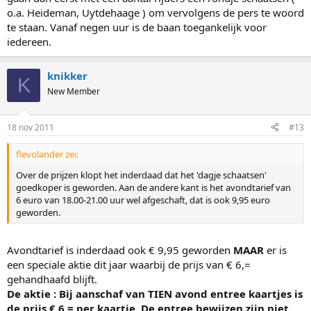
o.a. Heideman, Uytdehaage ) om vervolgens de pers te woord
te staan. Vanaf negen uur is de baan toegankelijk voor
iedereen.
knikker
K
New Member
18 nov 2011
#13
flevolander zei:
Over de prijzen klopt het inderdaad dat het 'dagje schaatsen'
goedkoper is geworden. Aan de andere kant is het avondtarief van
6 euro van 18.00-21.00 uur wel afgeschaft, dat is ook 9,95 euro
geworden.
Avondtarief is inderdaad ook € 9,95 geworden
MAAR
er is
een speciale aktie dit jaar waarbij de prijs van € 6,=
gehandhaafd blijft.
De aktie : Bij aanschaf van TIEN avond entree kaartjes is
de prijs € 6,= per kaartje. De entree bewijzen zijn niet