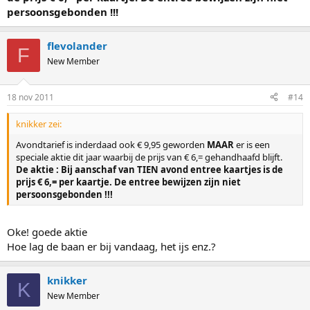
persoonsgebonden !!!
flevolander
F
New Member
18 nov 2011
#14
knikker zei:
Avondtarief is inderdaad ook € 9,95 geworden
MAAR
er is een
speciale aktie dit jaar waarbij de prijs van € 6,= gehandhaafd blijft.
De aktie : Bij aanschaf van TIEN avond entree kaartjes is de
prijs € 6,= per kaartje. De entree bewijzen zijn niet
persoonsgebonden !!!
Oke! goede aktie
Hoe lag de baan er bij vandaag, het ijs enz.?
knikker
K
New Member