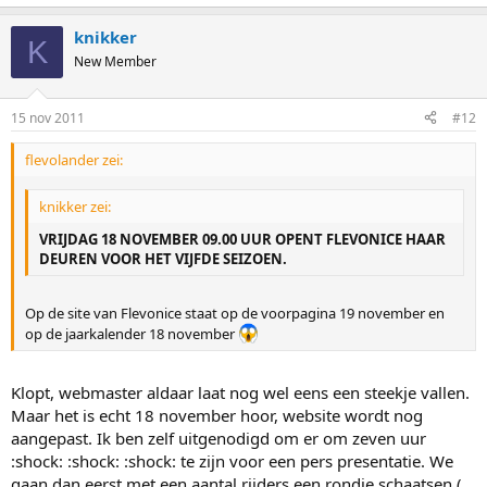
knikker
K
New Member
15 nov 2011
#12
flevolander zei:
knikker zei:
VRIJDAG 18 NOVEMBER 09.00 UUR OPENT FLEVONICE HAAR
DEUREN VOOR HET VIJFDE SEIZOEN.
Op de site van Flevonice staat op de voorpagina 19 november en
op de jaarkalender 18 november
Klopt, webmaster aldaar laat nog wel eens een steekje vallen.
Maar het is echt 18 november hoor, website wordt nog
aangepast. Ik ben zelf uitgenodigd om er om zeven uur
:shock: :shock: :shock: te zijn voor een pers presentatie. We
gaan dan eerst met een aantal rijders een rondje schaatsen (