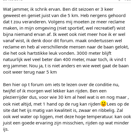
Wat jammer, ik schrik ervan. Ben dit seizoen er 3 keer
geweest en geniet juist van die 5 km. Heb nergens gehoord
dat t zou veranderen. Volgens mij moeten ze meer reclame
maken, in mijn omgeving (niet sportief, wel recreatief) wist
bijna niemand ervan af. Ik weet ook niet meer hoe ik er wel
vanaf wist, ik denk door dit forum. maak ondertussen wel
reclame en heb al verschillende mensen naar de baan gelokt,
die het ook hartstikke leuk vonden. 3000 meter blijft
natuurlijk wel veel beter dan 400 meter, maar toch, ik vind t
erg jammer. Nou ja, t is niet anders en wie weet gaat de baan
ooit weer terug naar 5 km
Ben hier op t forum om iets te lezen over de conditie nu,
twijfel of ik morgen wel lekker kan rijden. Ben een
plezierrijder dus, voor wie 30 km al heel wat is en nog maar ,
ook niet altijd, met 1 hand op de rug kan rijden
Lees op de
site dat het ijs matig van kwaliteit is, zwaar en ribbelig. Zal
ook wel water op liggen, met deze hoge temperatuur. kan ook
juist een goede ervaring zijn misschien, rijden op wat minder
ijs.