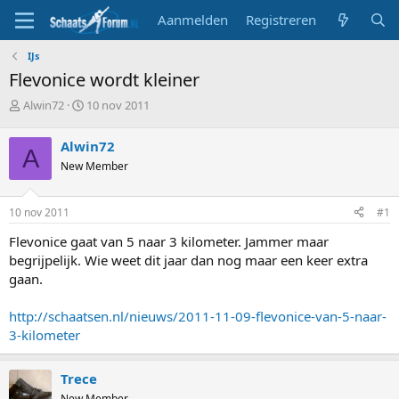
Aanmelden
Registreren
IJs
Flevonice wordt kleiner
T
S
Alwin72
10 nov 2011
o
t
p
a
Alwin72
A
i
r
New Member
c
t
s
d
t
a
10 nov 2011
#1
a
t
r
u
Flevonice gaat van 5 naar 3 kilometer. Jammer maar
t
m
begrijpelijk. Wie weet dit jaar dan nog maar een keer extra
e
gaan.
r
http://schaatsen.nl/nieuws/2011-11-09-flevonice-van-5-naar-
3-kilometer
Trece
New Member