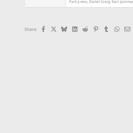
Park Ji-woo, Daniel Greig, Kars Jansm
Facebook
X
Bluesky
LinkedIn
Reddit
Pinterest
Tumblr
Whats
E
Share: