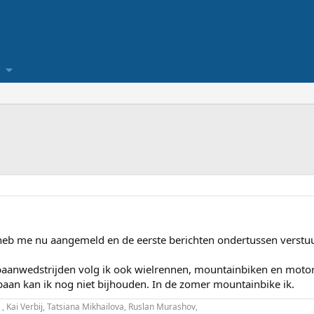
n heb me nu aangemeld en de eerste berichten ondertussen verstu
aanwedstrijden volg ik ook wielrennen, mountainbiken en motorrac
jsbaan kan ik nog niet bijhouden. In de zomer mountainbike ik.
, Kai Verbij, Tatsiana Mikhailova, Ruslan Murashov,