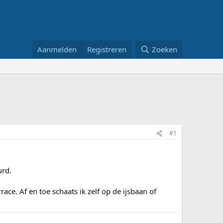
Aanmelden
Registreren
Zoeken
#1
urd.
e. Af en toe schaats ik zelf op de ijsbaan of