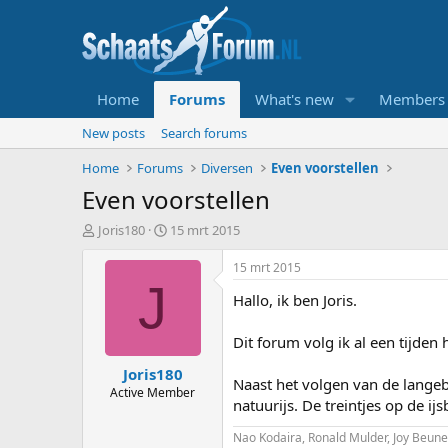
Home
Forums
What's new
Members
New posts
Search forums
Home
Forums
Diversen
Even voorstellen
Even voorstellen
T
S
Joris180
15 mrt 2015
o
t
p
a
15 mrt 2015
i
r
J
Hallo, ik ben Joris.
c
t
s
d
t
a
Dit forum volg ik al een tijde
a
t
Joris180
r
u
Naast het volgen van de langeb
t
m
Active Member
natuurijs. De treintjes op de i
e
r
Nao Kodaira, Ronald Mulder, Joy Beune 