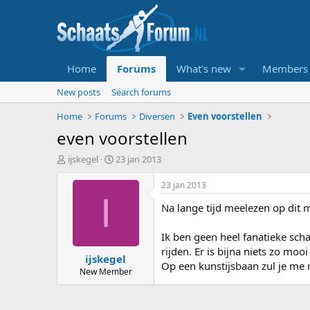
Home
Forums
What's new
Members
New posts
Search forums
Home
Forums
Diversen
Even voorstellen
even voorstellen
T
S
ijskegel
23 jan 2013
o
t
p
a
23 jan 2013
i
r
I
Na lange tijd meelezen op dit
c
t
s
d
t
a
Ik ben geen heel fanatieke scha
a
t
rijden. Er is bijna niets zo moo
ijskegel
r
u
Op een kunstijsbaan zul je me 
t
m
New Member
e
r