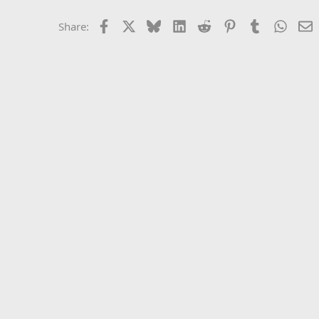
Facebook
X
Bluesky
LinkedIn
Reddit
Pinterest
Tumblr
Whats
E
Share: