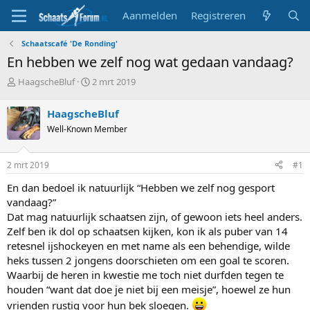
Aanmelden
Registreren
Schaatscafé 'De Ronding'
En hebben we zelf nog wat gedaan vandaag?
T
S
HaagscheBluf
2 mrt 2019
o
t
p
a
HaagscheBluf
i
r
Well-Known Member
c
t
s
d
t
a
2 mrt 2019
#1
a
t
r
u
En dan bedoel ik natuurlijk “Hebben we zelf nog gesport
t
m
vandaag?”
e
Dat mag natuurlijk schaatsen zijn, of gewoon iets heel anders.
r
Zelf ben ik dol op schaatsen kijken, kon ik als puber van 14
retesnel ijshockeyen en met name als een behendige, wilde
heks tussen 2 jongens doorschieten om een goal te scoren.
Waarbij de heren in kwestie me toch niet durfden tegen te
houden “want dat doe je niet bij een meisje”, hoewel ze hun
vrienden rustig voor hun bek sloegen.