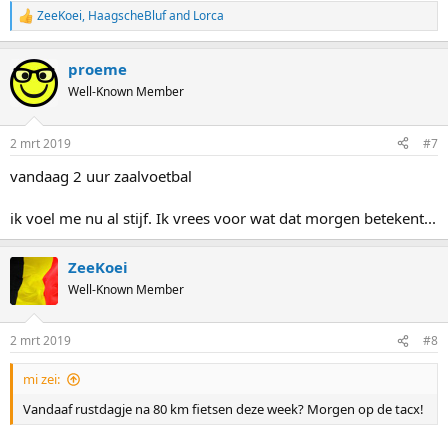
ZeeKoei
,
HaagscheBluf
and
Lorca
R
e
a
proeme
c
t
Well-Known Member
i
o
n
2 mrt 2019
#7
s
:
vandaag 2 uur zaalvoetbal
ik voel me nu al stijf. Ik vrees voor wat dat morgen betekent...
ZeeKoei
Well-Known Member
2 mrt 2019
#8
mi zei:
Vandaaf rustdagje na 80 km fietsen deze week? Morgen op de tacx!