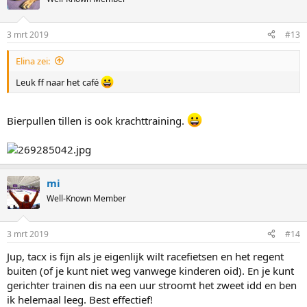
i
o
n
3 mrt 2019
#13
s
:
Elina zei:
Leuk ff naar het café
Bierpullen tillen is ook krachttraining.
mi
Well-Known Member
3 mrt 2019
#14
Jup, tacx is fijn als je eigenlijk wilt racefietsen en het regent
buiten (of je kunt niet weg vanwege kinderen oid). En je kunt
gerichter trainen dis na een uur stroomt het zweet idd en ben
ik helemaal leeg. Best effectief!