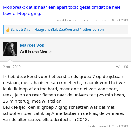
Modbreak: dat is naar een apart topic gezet omdat de hele
boel off-topic ging.
Laatst bewerkt door een moderator:
8 mrt 2019
SchaatsDaan
,
HaagscheBluf
,
ZeeKoei
and 1 other person
R
e
a
Marcel Vos
c
t
Well-Known Member
i
o
n
2 mrt 2019
#6
s
:
Ik heb deze kerst voor het eerst sinds groep 7 op de ijsbaan
gestaan, dus schaatsen kan ik niet echt, maar ik vond het wel
leuk. Ik loop af en toe hard, maar doe niet veel aan sport,
tenzij je op en neer fietsen naar de universiteit (25 min heen,
25 min terug) mee wilt tellen.
Leuk feitje: Toen ik groep 7 ging schaatsen was dat met
school en toen zat ik bij Anne Tauber in de klas, de winnares
van de alternatieve elfstedentocht in 2018.
Laatst bewerkt:
2 mrt 2019