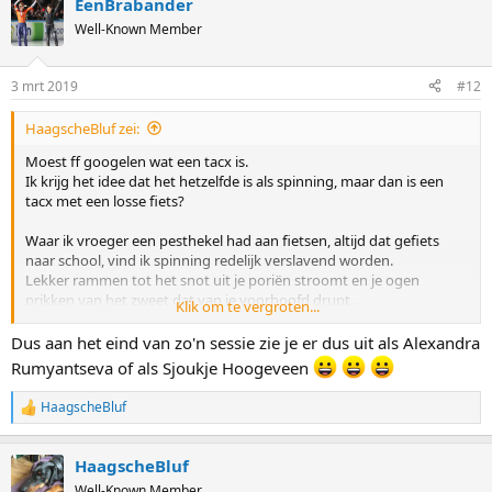
EenBrabander
Well-Known Member
3 mrt 2019
#12
HaagscheBluf zei:
Moest ff googelen wat een tacx is.
Ik krijg het idee dat het hetzelfde is als spinning, maar dan is een
tacx met een losse fiets?
Waar ik vroeger een pesthekel had aan fietsen, altijd dat gefiets
naar school, vind ik spinning redelijk verslavend worden.
Lekker rammen tot het snot uit je poriën stroomt en je ogen
prikken van het zweet dat van je voorhoofd drupt.
Klik om te vergroten...
Heerlijk.
Dus aan het eind van zo'n sessie zie je er dus uit als Alexandra
Rumyantseva of als Sjoukje Hoogeveen
HaagscheBluf
R
e
a
HaagscheBluf
c
t
Well-Known Member