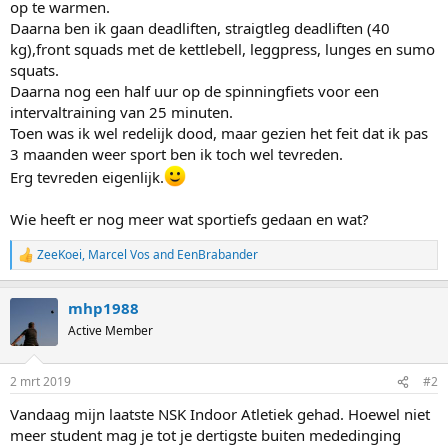
op te warmen.
Daarna ben ik gaan deadliften, straigtleg deadliften (40
kg),front squads met de kettlebell, leggpress, lunges en sumo
squats.
Daarna nog een half uur op de spinningfiets voor een
intervaltraining van 25 minuten.
Toen was ik wel redelijk dood, maar gezien het feit dat ik pas
3 maanden weer sport ben ik toch wel tevreden.
Erg tevreden eigenlijk.
Wie heeft er nog meer wat sportiefs gedaan en wat?
ZeeKoei
,
Marcel Vos
and
EenBrabander
R
e
a
mhp1988
c
t
Active Member
i
o
n
2 mrt 2019
#2
s
:
Vandaag mijn laatste NSK Indoor Atletiek gehad. Hoewel niet
meer student mag je tot je dertigste buiten mededinging