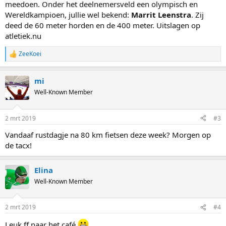
meedoen. Onder het deelnemersveld een olympisch en
Wereldkampioen, jullie wel bekend:
Marrit Leenstra
. Zij
deed de 60 meter horden en de 400 meter. Uitslagen op
atletiek.nu
ZeeKoei
R
e
a
mi
c
t
Well-Known Member
i
o
n
2 mrt 2019
#3
s
:
Vandaaf rustdagje na 80 km fietsen deze week? Morgen op
de tacx!
Elina
Well-Known Member
2 mrt 2019
#4
Leuk ff naar het café