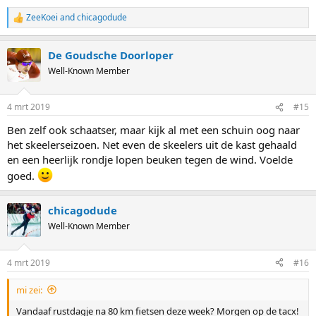
ZeeKoei
and
chicagodude
R
e
a
De Goudsche Doorloper
c
t
Well-Known Member
i
o
n
4 mrt 2019
#15
s
:
Ben zelf ook schaatser, maar kijk al met een schuin oog naar
het skeelerseizoen. Net even de skeelers uit de kast gehaald
en een heerlijk rondje lopen beuken tegen de wind. Voelde
goed.
chicagodude
Well-Known Member
4 mrt 2019
#16
mi zei:
Vandaaf rustdagje na 80 km fietsen deze week? Morgen op de tacx!