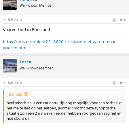
t
Well-Known Member
i
o
n
21 feb 2018
#16
s
:
Vaarverbod in Friesland
https://nos.nl/artikel/2218620-friesland-niet-varen-maar-
vriezen.html
Lorca
Well-Known Member
21 feb 2018
#17
ijsfan zei:
heel misschien is een NK natuurijs nog mogelijk, voor een tocht lijkt
het me te laat op het seizoen, jammer : mocht deze synoptische
situatie zich een 2 à 3 weken eerder hebben voorgedaan zag het er
niet slecht uit