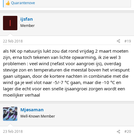
Quarantenove
R
e
a
ijsfan
c
I
t
Member
i
o
n
22 feb 2018
#19
s
:
als NK op natuurijs lukt zou dat rond vrijdag 2 maart moeten
zijn, erna toch tekenen van lichte opwarming, ik zie wel 3
problemen : veel wind (nefast voor aangroei ijs), overdag
stevige zon en temperaturen die meestal boven het vriespunt
gaan uitgaan, door de kortere nachten in combinatie met die
wind ga je wel vlot naar -5/-7 °C gaan, maar die -10 °C en
lager die echt voor een snelle ijsaangroei zorgen wordt een
moeilijker verhaal
Mjøsaman
Well-Known Member
23 feb 2018
#20