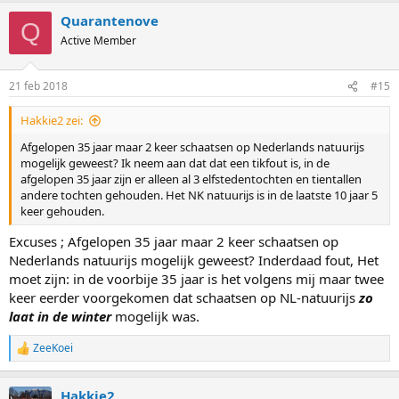
Quarantenove
Q
Active Member
21 feb 2018
#15
Hakkie2 zei:
Afgelopen 35 jaar maar 2 keer schaatsen op Nederlands natuurijs
mogelijk geweest? Ik neem aan dat dat een tikfout is, in de
afgelopen 35 jaar zijn er alleen al 3 elfstedentochten en tientallen
andere tochten gehouden. Het NK natuurijs is in de laatste 10 jaar 5
keer gehouden.
Excuses ; Afgelopen 35 jaar maar 2 keer schaatsen op
Nederlands natuurijs mogelijk geweest? Inderdaad fout, Het
moet zijn: in de voorbije 35 jaar is het volgens mij maar twee
keer eerder voorgekomen dat schaatsen op NL-natuurijs
zo
laat in de winter
mogelijk was.
ZeeKoei
R
e
a
Hakkie2
c