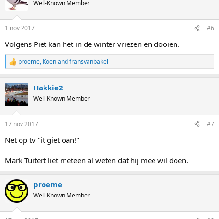
Well-Known Member
1 nov 2017
#6
Volgens Piet kan het in de winter vriezen en dooien.
proeme
,
Koen
and
fransvanbakel
R
e
a
Hakkie2
c
t
Well-Known Member
i
o
n
17 nov 2017
#7
s
:
Net op tv "it giet oan!"
Mark Tuitert liet meteen al weten dat hij mee wil doen.
proeme
Well-Known Member