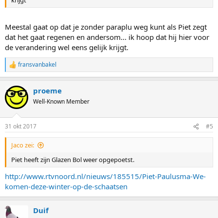
krijgt
Meestal gaat op dat je zonder paraplu weg kunt als Piet zegt
dat het gaat regenen en andersom... ik hoop dat hij hier voor
de verandering wel eens gelijk krijgt.
fransvanbakel
R
e
a
proeme
c
t
Well-Known Member
i
o
n
31 okt 2017
#5
s
:
Jaco zei:
Piet heeft zijn Glazen Bol weer opgepoetst.
http://www.rtvnoord.nl/nieuws/185515/Piet-Paulusma-We-
komen-deze-winter-op-de-schaatsen
Duif