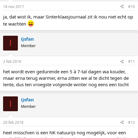
18 nov 2017
#10
ja, dat wist ik, maar Sinterklaasjournaal zit ik nou niet echt op
te wachten
ijsfan
I
Member
2 feb 2018
#11
het wordt even gedurende een 5 à 7-tal dagen wa kouder,
maar erna terug warmer, erna zitten we al te dicht tegen de
lente, dus ten vroegste volgende winter nog eens een tocht
ijsfan
I
Member
20 feb 2018
#12
heel misschien is een NK natuurijs nog mogelijk, voor een