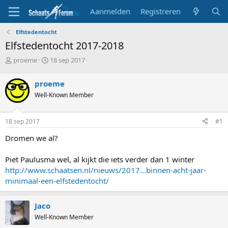
Aanmelden
Registreren
Elfstedentocht
Elfstedentocht 2017-2018
T
S
proeme
18 sep 2017
o
t
p
a
proeme
i
r
Well-Known Member
c
t
s
d
t
a
18 sep 2017
#1
a
t
r
u
Dromen we al?
t
m
e
Piet Paulusma wel, al kijkt die iets verder dan 1 winter
r
http://www.schaatsen.nl/nieuws/2017...binnen-acht-jaar-
minimaal-een-elfstedentocht/
Jaco
Well-Known Member