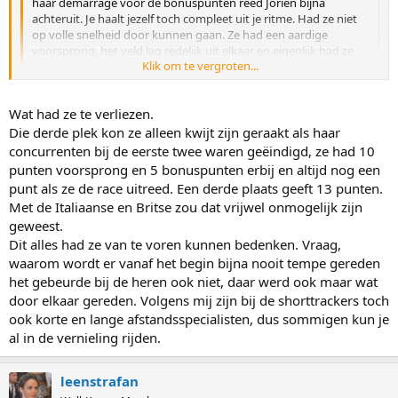
haar demarrage voor de bonuspunten reed Jorien bijna
achteruit. Je haalt jezelf toch compleet uit je ritme. Had ze niet
op volle snelheid door kunnen gaan. Ze had een aardige
voorsprong, het veld lag redelijk uit elkaar en eigenlijk had ze
Klik om te vergroten...
ook niets meer te verliezen.
Klik om te vergroten...
Hier lag het tempo inderdaad laag en Jorien had door kunnen
Wat had ze te verliezen.
(misschien wel moeten) trekken. Het gevaar is alleen dat je zelf
Die derde plek kon ze alleen kwijt zijn geraakt als haar
helemaal stuk gaat en vervolgens de derde plek kwijtraakt.
concurrenten bij de eerste twee waren geëindigd, ze had 10
punten voorsprong en 5 bonuspunten erbij en altijd nog een
punt als ze de race uitreed. Een derde plaats geeft 13 punten.
Met de Italiaanse en Britse zou dat vrijwel onmogelijk zijn
geweest.
Dit alles had ze van te voren kunnen bedenken. Vraag,
waarom wordt er vanaf het begin bijna nooit tempe gereden
het gebeurde bij de heren ook niet, daar werd ook maar wat
door elkaar gereden. Volgens mij zijn bij de shorttrackers toch
ook korte en lange afstandsspecialisten, dus sommigen kun je
al in de vernieling rijden.
leenstrafan