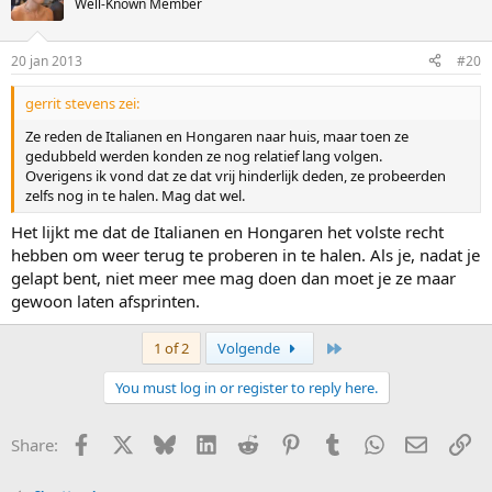
Well-Known Member
20 jan 2013
#20
gerrit stevens zei:
Ze reden de Italianen en Hongaren naar huis, maar toen ze
gedubbeld werden konden ze nog relatief lang volgen.
Overigens ik vond dat ze dat vrij hinderlijk deden, ze probeerden
zelfs nog in te halen. Mag dat wel.
Het lijkt me dat de Italianen en Hongaren het volste recht
hebben om weer terug te proberen in te halen. Als je, nadat je
gelapt bent, niet meer mee mag doen dan moet je ze maar
gewoon laten afsprinten.
Last
1 of 2
Volgende
You must log in or register to reply here.
Facebook
X
Bluesky
LinkedIn
Reddit
Pinterest
Tumblr
WhatsApp
E-mail
Li
Share: