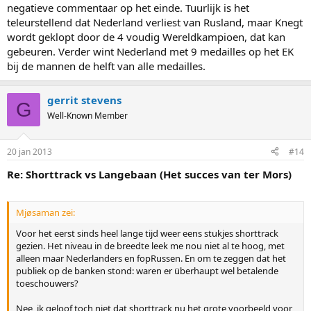
negatieve commentaar op het einde. Tuurlijk is het
teleurstellend dat Nederland verliest van Rusland, maar Knegt
wordt geklopt door de 4 voudig Wereldkampioen, dat kan
gebeuren. Verder wint Nederland met 9 medailles op het EK
bij de mannen de helft van alle medailles.
gerrit stevens
G
Well-Known Member
20 jan 2013
#14
Re: Shorttrack vs Langebaan (Het succes van ter Mors)
Mjøsaman zei:
Voor het eerst sinds heel lange tijd weer eens stukjes shorttrack
gezien. Het niveau in de breedte leek me nou niet al te hoog, met
alleen maar Nederlanders en fopRussen. En om te zeggen dat het
publiek op de banken stond: waren er überhaupt wel betalende
toeschouwers?
Nee, ik geloof toch niet dat shorttrack nu het grote voorbeeld voor