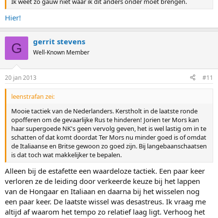
Ik weet zo gauw niet waar ik dit anders onder moet brengen.
Hier!
gerrit stevens
G
Well-Known Member
20 jan 2013
#11
leenstrafan zei:
Mooie tactiek van de Nederlanders. Kerstholt in de laatste ronde
opofferen om de gevaarlijke Rus te hinderen! Jorien ter Mors kan
haar supergoede NK's geen vervolg geven, het is wel lastig om in te
schatten of dat komt doordat Ter Mors nu minder goed is of omdat
de Italiaanse en Britse gewoon zo goed zijn. Bij langebaanschaatsen
is dat toch wat makkelijker te bepalen.
Alleen bij de estafette een waardeloze tactiek. Een paar keer
verloren ze de leiding door verkeerde keuze bij het lappen
van de Hongaar en Italiaan en daarna bij het wisselen nog
een paar keer. De laatste wissel was desastreus. Ik vraag me
altijd af waarom het tempo zo relatief laag ligt. Verhoog het