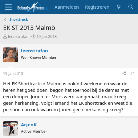
Aanmelden
Registreren
Shorttrack
EK ST 2013 Malmö
T
S
leenstrafan
19 jan 2013
o
t
p
a
leenstrafan
i
r
Well-Known Member
c
t
s
d
t
a
19 jan 2013
#1
a
t
r
u
Het EK Shorttrack in Malmö is ook dit weekend en waar de
t
m
heren het goed doen, begon het toernooi bij de dames met
e
een domper. Jorien ter Mors werd aangeraakt, maar kreeg
r
geen herkansing. Volgt iemand het EK shorttrack en weet die
persoon dan ook waarom Jorien geen herkansing kreeg?
ArjenK
Active Member