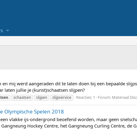
s
en en mij werd aangeraden dit te laten doen bij een bepaalde slijps
 laten jullie je (kunst)schaatsen slijpen?
Reacties: 1
Forum:
Materiaal Dis
atsen
schaatsen
slijpen
slijpservice
 de Olympische Spelen 2018
 een vlakke ijs-ondergrond beoefend worden, maar geen snelscha
et Gangneung Hockey Centre, het Gangneung Curling Centre, de