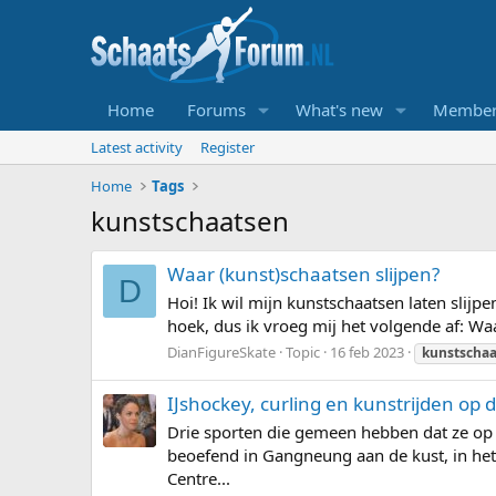
Home
Forums
What's new
Member
Latest activity
Register
Home
Tags
kunstschaatsen
Waar (kunst)schaatsen slijpen?
D
Hoi! Ik wil mijn kunstschaatsen laten slijp
hoek, dus ik vroeg mij het volgende af: Waar
DianFigureSkate
Topic
16 feb 2023
kunstscha
IJshockey, curling en kunstrijden op
Drie sporten die gemeen hebben dat ze op
beoefend in Gangneung aan de kust, in h
Centre...