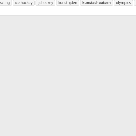
kating
ice hockey
ijshockey
kunstrijden
kunstschaatsen
olympics