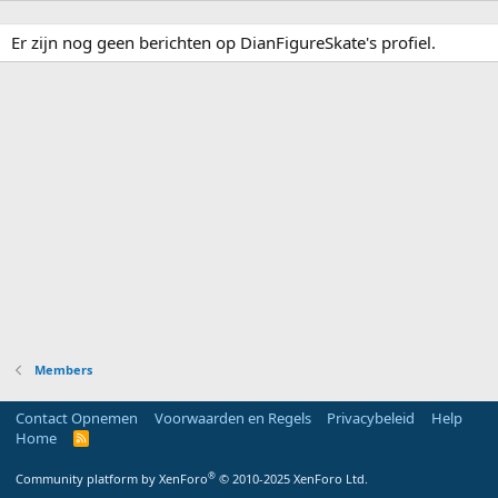
Er zijn nog geen berichten op DianFigureSkate's profiel.
Members
Contact Opnemen
Voorwaarden en Regels
Privacybeleid
Help
Home
R
S
S
®
Community platform by XenForo
© 2010-2025 XenForo Ltd.