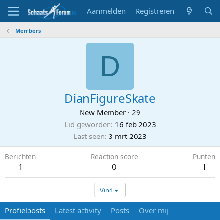
Aanmelden
Registreren
Members
D
DianFigureSkate
New Member
·
29
Lid geworden
16 feb 2023
Last seen
3 mrt 2023
Berichten
Reaction score
Punten
1
0
1
Vind
Profielposts
Latest activity
Posts
Over mij