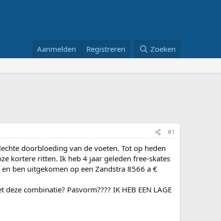
Aanmelden
Registreren
Zoeken
#1
lechte doorbloeding van de voeten. Tot op heden
e kortere ritten. Ik heb 4 jaar geleden free-skates
ats en ben uitgekomen op een Zandstra 8566 a €
met deze combinatie? Pasvorm???? IK HEB EEN LAGE