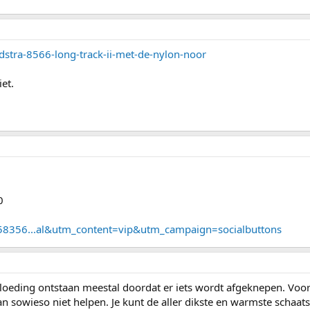
dstra-8566-long-track-ii-met-de-nylon-noor
iet.
0
1258356...al&utm_content=vip&utm_campaign=socialbuttons
oeding ontstaan meestal doordat er iets wordt afgeknepen. Voora
an sowieso niet helpen. Je kunt de aller dikste en warmste schaa