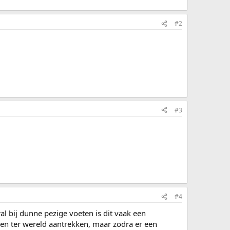
#2
#3
#4
l bij dunne pezige voeten is dit vaak een
tsen ter wereld aantrekken, maar zodra er een