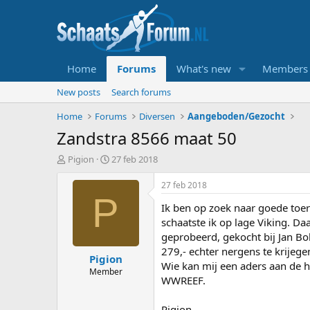
Home
Forums
What's new
Members
New posts
Search forums
Home
Forums
Diversen
Aangeboden/Gezocht
Zandstra 8566 maat 50
T
S
Pigion
27 feb 2018
o
t
p
a
27 feb 2018
i
r
P
Ik ben op zoek naar goede toe
c
t
s
d
schaatste ik op lage Viking. Da
t
a
geprobeerd, gekocht bij Jan Bo
a
t
279,- echter nergens te krijegen 
Pigion
r
u
Wie kan mij een aders aan de 
t
m
Member
WWREEF.
e
r
Pigion