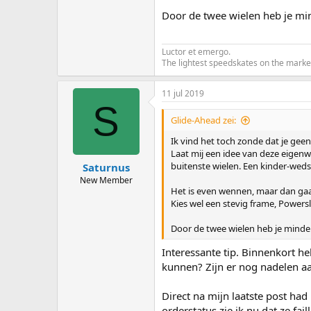
Door de twee wielen heb je minde
Luctor et emergo.
The lightest speedskates on the marke
11 jul 2019
S
Glide-Ahead zei:
Ik vind het toch zonde dat je geen
Laat mij een idee van deze eigenw
buitenste wielen. Een kinder-weds
Saturnus
New Member
Het is even wennen, maar dan gaa
Kies wel een stevig frame, Powersl
Door de twee wielen heb je minder la
Interessante tip. Binnenkort h
kunnen? Zijn er nog nadelen 
Direct na mijn laatste post had
orderstatus zie ik nu dat ze failli