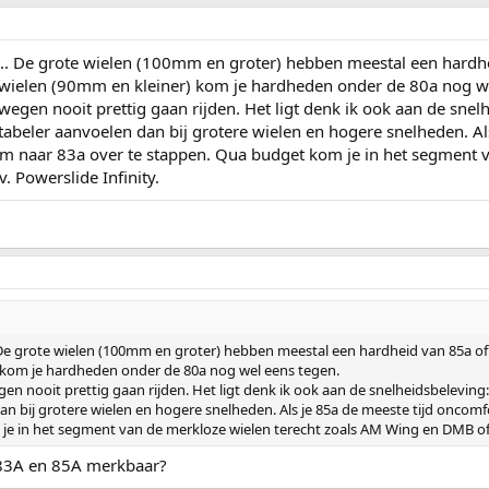
.. De grote wielen (100mm en groter) hebben meestal een hardhei
 wielen (90mm en kleiner) kom je hardheden onder de 80a nog w
 wegen nooit prettig gaan rijden. Het ligt denk ik ook aan de snel
tabeler aanvoelen dan bij grotere wielen en hogere snelheden. Al
om naar 83a over te stappen. Qua budget kom je in het segment 
. Powerslide Infinity.
De grote wielen (100mm en groter) hebben meestal een hardheid van 85a of h
) kom je hardheden onder de 80a nog wel eens tegen.
gen nooit prettig gaan rijden. Het ligt denk ik ook aan de snelheidsbeleving:
n bij grotere wielen en hogere snelheden. Als je 85a de meeste tijd oncom
e in het segment van de merkloze wielen terecht zoals AM Wing en DMB of b
n 83A en 85A merkbaar?