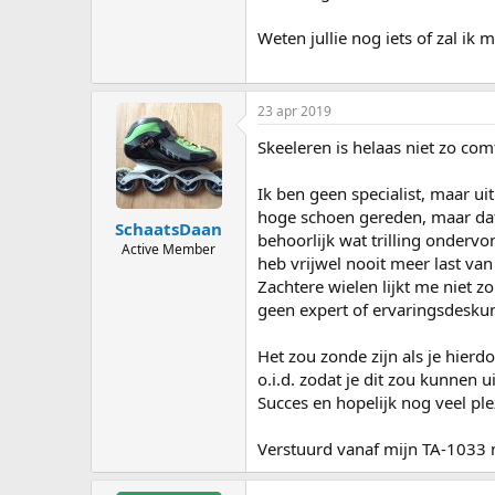
Weten jullie nog iets of zal ik
23 apr 2019
Skeeleren is helaas niet zo com
Ik ben geen specialist, maar ui
hoge schoen gereden, maar dat 
SchaatsDaan
behoorlijk wat trilling onderv
Active Member
heb vrijwel nooit meer last va
Zachtere wielen lijkt me niet 
geen expert of ervaringsdeskun
Het zou zonde zijn als je hier
o.i.d. zodat je dit zou kunnen 
Succes en hopelijk nog veel ple
Verstuurd vanaf mijn TA-1033 