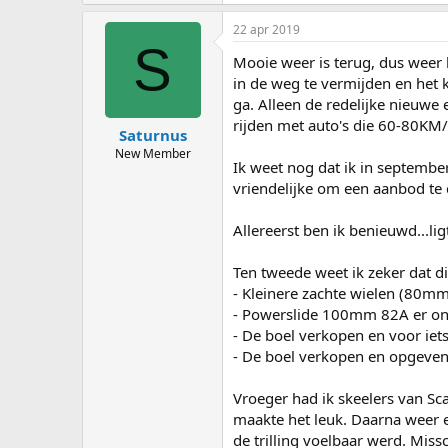
22 apr 2019
S
Mooie weer is terug, dus weer 
in de weg te vermijden en het 
ga. Alleen de redelijke nieuwe 
rijden met auto's die 60-80KM/
Saturnus
New Member
Ik weet nog dat ik in septemb
vriendelijke om een aanbod te 
Allereerst ben ik benieuwd...lig
Ten tweede weet ik zeker dat dit
- Kleinere zachte wielen (80mm
- Powerslide 100mm 82A er ond
- De boel verkopen en voor iets
- De boel verkopen en opgeven w
Vroeger had ik skeelers van Sc
maakte het leuk. Daarna weer e
de trilling voelbaar werd. Missc