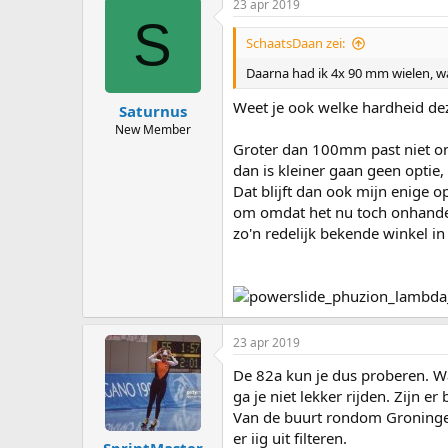
23 apr 2019
S
SchaatsDaan zei:
Daarna had ik 4x 90 mm wielen, wa
Weet je ook welke hardheid de
Saturnus
New Member
Groter dan 100mm past niet ond
dan is kleiner gaan geen optie,
Dat blijft dan ook mijn enige op
om omdat het nu toch onhandelb
zo'n redelijk bekende winkel in 
23 apr 2019
De 82a kun je dus proberen. Wa
ga je niet lekker rijden. Zijn e
Van de buurt rondom Groningen
er iig uit filteren.