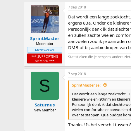
7 sep 2018
Dat wordt een lange zoektocht.
ergens 83a. Onder de kleinere
Persoonlijk denk ik dat slechte
en zullen zachte wielen comfor
SprintMaster
aanvoelen zou ik je aanraden 
Moderator
DMB of bij aanbiedingen van bv
Medewerker
*** SUPPORTING
Statistieken die je nergens anders ziet.
MEMBER ***
7 sep 2018
S
SprintMaster zei:
Dat wordt een lange zoektocht... 
kleinere wielen (90mm en kleiner
Persoonlijk denk ik dat slechte we
Saturnus
wielen comfortabeler aanvoelen da
New Member
over te stappen. Qua budget kom j
Thanks!! Is het verschil tusse