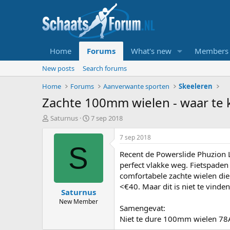
Home
Forums
What's new
Members
New posts
Search forums
Home
Forums
Aanverwante sporten
Skeeleren
Zachte 100mm wielen - waar te 
T
S
Saturnus
7 sep 2018
o
t
p
a
7 sep 2018
i
r
S
Recent de Powerslide Phuzion 
c
t
s
d
perfect vlakke weg. Fietspaden 
t
a
comfortabele zachte wielen die 
a
t
<€40. Maar dit is niet te vinde
Saturnus
r
u
t
m
New Member
Samengevat:
e
Niet te dure 100mm wielen 78A
r