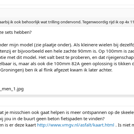
arbij ik ook behoorlijk wat trilling ondervond. Tegenwoordig rijd ik op 4x 
ze sets hebben?
er mijn model (zie plaatje onder). Als kleinere wielen bij dezel
 tenzij er bijvoorbeeld een hele zachte 90mm is. Op 100mm is zach
tie met dit model. Het valt best te proberen, en dat rijeigenschap
aar is, maar als ook die 100mm 82A geen oplossing is tikken de 
Groningen) ben ik al flink afgezet kwam ik later achter.
t je misschien ook gaat helpen is meer ontspannen op de skeelers
r bij jou in de buurt geen beton fietspaden te vinden?
 is er deze kaart
http://www.vmgv.nl/asfalt/kaart.html
. Is niet