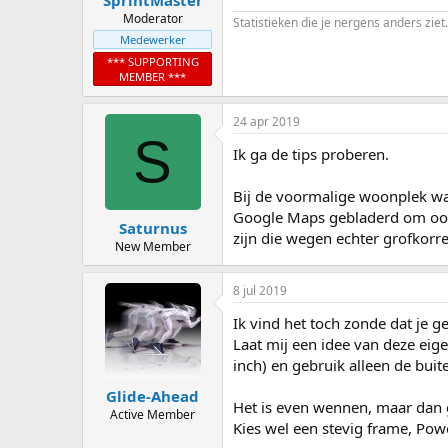
SprintMaster
Moderator
Statistieken die je nergens anders ziet.
Medewerker
*** SUPPORTING
MEMBER ***
24 apr 2019
S
Ik ga de tips proberen.
Bij de voormalige woonplek wa
Google Maps gebladerd om ook z
Saturnus
zijn die wegen echter grofkorre
New Member
8 jul 2019
Ik vind het toch zonde dat je g
Laat mij een idee van deze ei
inch) en gebruik alleen de buit
Glide-Ahead
Het is even wennen, maar dan g
Active Member
Kies wel een stevig frame, Powe