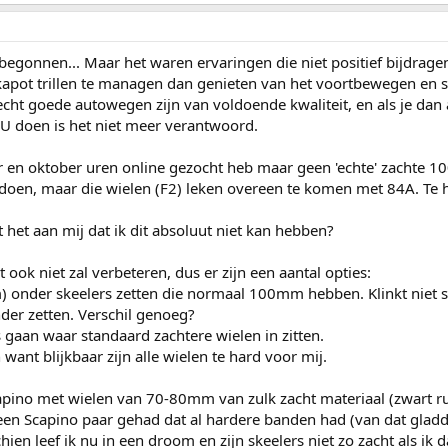
begonnen... Maar het waren ervaringen die niet positief bijdragen
kapot trillen te managen dan genieten van het voortbewegen en spo
echt goede autowegen zijn van voldoende kwaliteit, en als je dan
U doen is het niet meer verantwoord.
er en oktober uren online gezocht heb maar geen 'echte' zacht
doen, maar die wielen (F2) leken overeen te komen met 84A. Te 
t het aan mij dat ik dit absoluut niet kan hebben?
 ook niet zal verbeteren, dus er zijn een aantal opties:
) onder skeelers zetten die normaal 100mm hebben. Klinkt niet s
er zetten. Verschil genoeg?
 gaan waar standaard zachtere wielen in zitten.
ant blijkbaar zijn alle wielen te hard voor mij.
apino met wielen van 70-80mm van zulk zacht materiaal (zwart rubb
en Scapino paar gehad dat al hardere banden had (van dat gladder
hien leef ik nu in een droom en zijn skeelers niet zo zacht als ik 