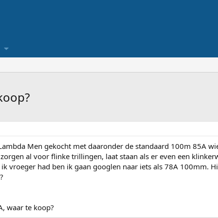
koop?
Lambda Men gekocht met daaronder de standaard 100m 85A wielen.
zorgen al voor flinke trillingen, laat staan als er even een klin
ik vroeger had ben ik gaan googlen naar iets als 78A 100mm. Hierb
n?
, waar te koop?