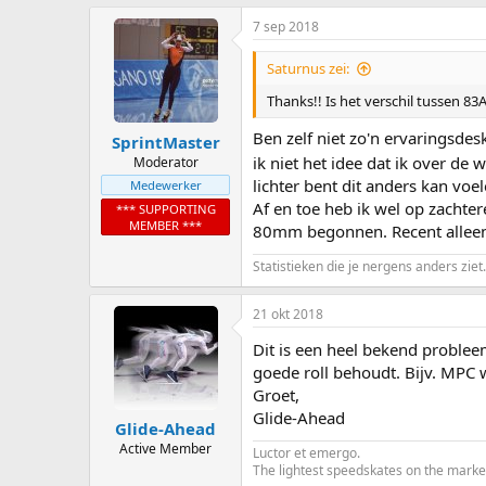
7 sep 2018
Saturnus zei:
Thanks!! Is het verschil tussen 8
Ben zelf niet zo'n ervaringsdes
SprintMaster
ik niet het idee dat ik over de w
Moderator
lichter bent dit anders kan voel
Medewerker
Af en toe heb ik wel op zachter
*** SUPPORTING
MEMBER ***
80mm begonnen. Recent alleen n
Statistieken die je nergens anders ziet.
21 okt 2018
Dit is een heel bekend problee
goede roll behoudt. Bijv. MPC w
Groet,
Glide-Ahead
Glide-Ahead
Active Member
Luctor et emergo.
The lightest speedskates on the marke