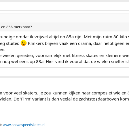
3A en 85A merkbaar?
kundige omdat ik vrijwel altijd op 85a rijd. Met mijn ruim 80 kilo
eg stuiter.
Klinkers blijven vaak een drama, daar helpt geen enk
en.
e wielen gereden, voornamelijk met fitness skates en kleinere wi
og wel eens op 83a. Hier vind ik vooral dat de wielen sneller sl
m voor veel skaters. Je zou kunnen kijken naar composiet wielen 
ielen. De 'Firm' variant is dan veelal de zachtste (daarboven kom
t:
www.ontwospeedskates.nl