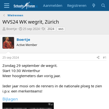
Aanmelden
Registreren
Wielrennen
WVS24 WK wegrit, Zürich
T
S
T
Boertje
25 sep 2024
2024
wvs
o
t
a
p
a
g
Boertje
i
r
s
Active Member
c
t
s
d
t
a
25 sep 2024
#1
a
t
r
u
Zondag 29 september de wegrit.
t
m
Start 10:30 Winterthur
e
Meer hoogtemeters dan vorig jaar.
r
Ieder jaar mooi om de renners in de nationale ploeg te zien
i.p.v. een merkenteams!
Bijlagen