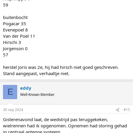
59
buitenbocht
Pogacar 35
Evenepoel 8
Van der Poel 11
Hirschi 3
Jorgenson 0
57
herstel Joris was 2e, hij had hirsch niet goed geschreven.
Stand aangepast, verhaaltje niet.
eddy
E
Well-Known Member
30 sep 2024
#15
Gisterenavond laat, de wedstrijd pas teruggekeken,
wielrennen had ik opgenomen. Opnemen had storing gehad
in centraal antenne systeem.