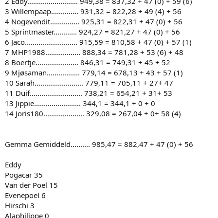
2 Eddy.......................... 949,38 = 837,32 + 47 (0) + 59 (6)
3 Willempaap.............. 931,32 = 822,28 + 49 (4) + 56
4 Nogevendit............... 925,31 = 822,31 + 47 (0) + 56
5 Sprintmaster............ 924,27 = 821,27 + 47 (0) + 56
6 Jaco........................... 915,59 = 810,58 + 47 (0) + 57 (1)
7 MHP1988.................. 888,34 = 781,28 + 53 (6) + 48
8 Boertje...................... 846,31 = 749,31 + 45 + 52
9 Mjøsaman................. 779,14 = 678,13 + 43 + 57 (1)
10 Sarah......................... 779,11 = 705,11 + 27+ 47
11 Duif........................... 738,21 = 654,21 + 31+ 53
13 Jippie........................ 344,1 = 344,1 + 0 + 0
14 Joris180..................... 329,08 = 267,04 + 0+ 58 (4)
Gemma Gemiddeld.......... 985,47 = 882,47 + 47 (0) + 56
Eddy
Pogacar 35
Van der Poel 15
Evenepoel 6
Hirschi 3
Alaphilippe 0