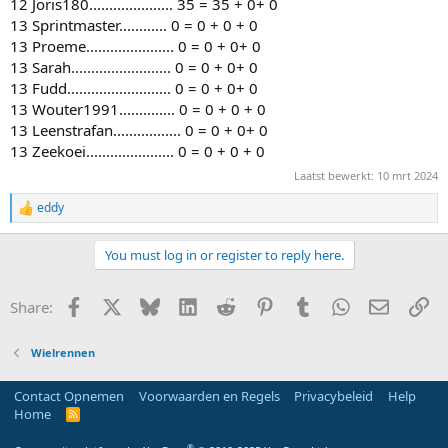
12 Joris180..................... 35 = 35 + 0+ 0
13 Sprintmaster............ 0 = 0 + 0 + 0
13 Proeme...................... 0 = 0 + 0+ 0
13 Sarah......................... 0 = 0 + 0+ 0
13 Fudd.......................... 0 = 0 + 0+ 0
13 Wouter1991.............. 0 = 0 + 0 + 0
13 Leenstrafan................. 0 = 0 + 0+ 0
13 Zeekoei...................... 0 = 0 + 0 + 0
Laatst bewerkt:
10 mrt 2024
eddy
R
e
a
You must log in or register to reply here.
c
t
i
Facebook
X
Bluesky
LinkedIn
Reddit
Pinterest
Tumblr
WhatsApp
E-mail
Li
Share:
o
n
s
Wielrennen
:
Contact Opnemen
Voorwaarden en Regels
Privacybeleid
Help
Home
R
S
S
®