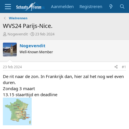
Aanmelden
Registreren
Wielrennen
WVS24 Parijs-Nice.
T
S
Nogevendit
23 feb 2024
o
t
p
a
Nogevendit
i
r
Well-Known Member
c
t
s
d
t
a
23 feb 2024
#1
a
t
r
u
De rit naar de zon. In Frankrijk dan, hier zal het nog wel even
t
m
duren.
e
Zondag 3 maart
r
13.15 staarttijd en deadline