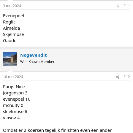
3 mrt 2024
#11
Evenepoel
Roglic
Almeida
Skjelmose
Gaudu
Nogevendit
Well-Known Member
10 mrt 2024
#12
Parijs-Nice
Jorgenson 3
evenepoel 10
mcnulty 0
skjelmose 6
vlasov 4
Omdat er 2 koersen tegelijk finishten even een ander