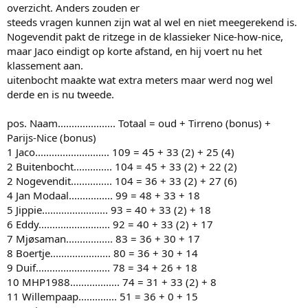
overzicht. Anders zouden er
steeds vragen kunnen zijn wat al wel en niet meegerekend is.
Nogevendit pakt de ritzege in de klassieker Nice-how-nice,
maar Jaco eindigt op korte afstand, en hij voert nu het
klassement aan.
uitenbocht maakte wat extra meters maar werd nog wel
derde en is nu tweede.
pos. Naam..................... Totaal = oud + Tirreno (bonus) +
Parijs-Nice (bonus)
1 Jaco........................... 109 = 45 + 33 (2) + 25 (4)
2 Buitenbocht.............. 104 = 45 + 33 (2) + 22 (2)
2 Nogevendit............... 104 = 36 + 33 (2) + 27 (6)
4 Jan Modaal................ 99 = 48 + 33 + 18
5 Jippie........................ 93 = 40 + 33 (2) + 18
6 Eddy.......................... 92 = 40 + 33 (2) + 17
7 Mjøsaman................. 83 = 36 + 30 + 17
8 Boertje...................... 80 = 36 + 30 + 14
9 Duif........................... 78 = 34 + 26 + 18
10 MHP1988.................. 74 = 31 + 33 (2) + 8
11 Willempaap.............. 51 = 36 + 0 + 15