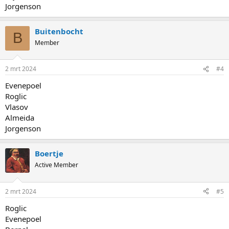
Jorgenson
Buitenbocht
B
Member
2 mrt 2024
#4
Evenepoel
Roglic
Vlasov
Almeida
Jorgenson
Boertje
Active Member
2 mrt 2024
#5
Roglic
Evenepoel