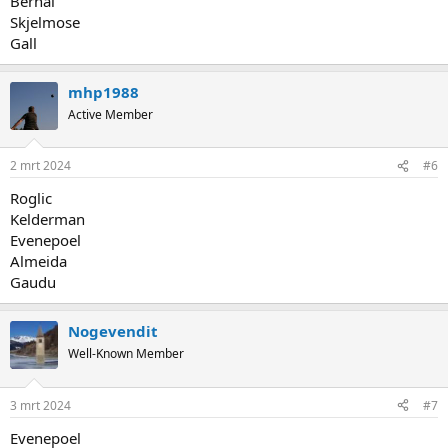
Bernal
Skjelmose
Gall
mhp1988
Active Member
2 mrt 2024
#6
Roglic
Kelderman
Evenepoel
Almeida
Gaudu
Nogevendit
Well-Known Member
3 mrt 2024
#7
Evenepoel