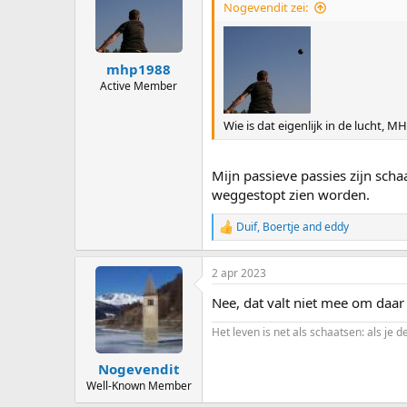
Nogevendit zei:
mhp1988
Active Member
Wie is dat eigenlijk in de lucht, MH
Mijn passieve passies zijn scha
weggestopt zien worden.
Duif
,
Boertje
and
eddy
R
e
a
2 apr 2023
c
t
Nee, dat valt niet mee om daar
i
o
Het leven is net als schaatsen: als je d
n
s
:
Nogevendit
Well-Known Member