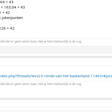
= 164 + 43
6,04 = 163,04 + 43
 21 + 42
4 jokerpunten
= 126 + 42
enkt dat er geen wind staat, heb je hem behoorlijk in de rug.
index.php?threads/wvs23-ronde-van-het-baskenland.11463/#po
enkt dat er geen wind staat, heb je hem behoorlijk in de rug.