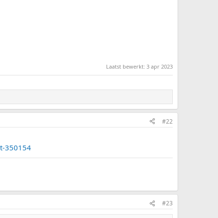
Laatst bewerkt:
3 apr 2023
#22
st-350154
#23