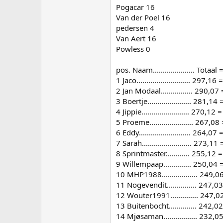
Pogacar 16
Van der Poel 16
pedersen 4
Van Aert 16
Powless 0
pos. Naam..................... Tot
1 Jaco........................... 297,
2 Jan Modaal................ 290,0
3 Boertje...................... 281,
4 Jippie........................ 270,
5 Proeme...................... 267,
6 Eddy.......................... 264,
7 Sarah......................... 27
8 Sprintmaster............ 255,12
9 Willempaap.............. 250,04
10 MHP1988.................. 249,
11 Nogevendit............... 247,
12 Wouter1991.............. 247,
13 Buitenbocht.............. 242,
14 Mjøsaman................. 232,