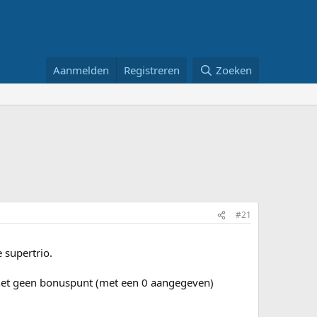
Aanmelden
Registreren
Zoeken
#21
 supertrio.
n net geen bonuspunt (met een 0 aangegeven)