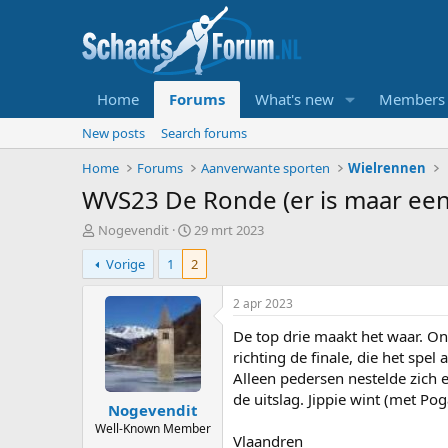
Home
Forums
What's new
Members
New posts
Search forums
Home
Forums
Aanverwante sporten
Wielrennen
WVS23 De Ronde (er is maar ee
T
S
Nogevendit
29 mrt 2023
o
t
Vorige
1
2
p
a
i
r
c
t
2 apr 2023
s
d
De top drie maakt het waar. O
t
a
a
t
richting de finale, die het sp
r
u
Alleen pedersen nestelde zich er
t
m
de uitslag. Jippie wint (met P
Nogevendit
e
r
Well-Known Member
Vlaandren