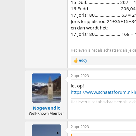
15 Duif........................... 207 
16 Fudd.......................... 20
17 Joris180..................... 63 =
Joris krijg alsnog 21+35+15+3
en dan wordt het:
17 Joris180..................... 168 
Het leven is net als schaatsen: als je d
eddy
R
e
a
2 apr 2023
c
t
let op!
i
o
https://www.schaatsforum.nl/
n
s
Het leven is net als schaatsen: als je d
:
Nogevendit
Well-Known Member
2 apr 2023