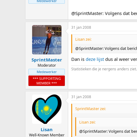
Medewerker
@SprintMaster: Volgens dat beri
31 jan 2008
Lisan zei:
@SprintMaster: Volgens dat bericht
Dan is
deze lijst
dus al weer v
SprintMaster
Moderator
Statistieken die je nergens anders ziet.
Medewerker
*** SUPPORTING
MEMBER ***
31 jan 2008
SprintMaster zei:
Lisan zei:
Lisan
@SprintMaster: Volgens dat beric
Well-Known Member