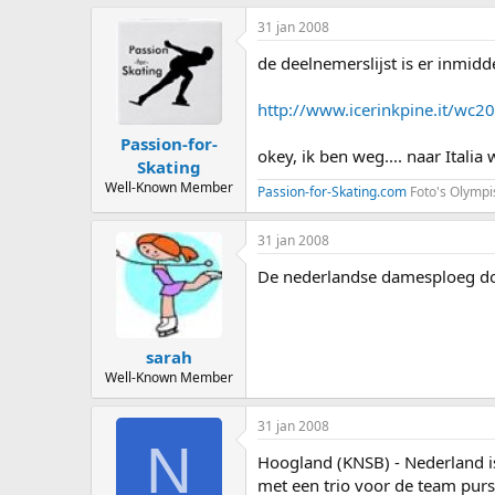
31 jan 2008
de deelnemerslijst is er inmidd
http://www.icerinkpine.it/wc
Passion-for-
okey, ik ben weg.... naar Italia w
Skating
Well-Known Member
Passion-for-Skating.com
Foto's Olympi
31 jan 2008
De nederlandse damesploeg doe
sarah
Well-Known Member
31 jan 2008
N
Hoogland (KNSB) - Nederland is
met een trio voor de team purs