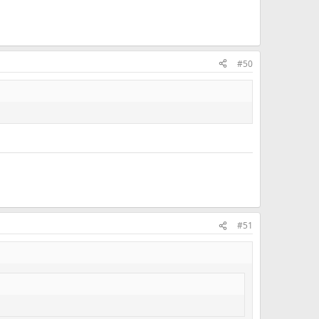
#50
#51