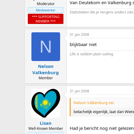
Van Deutekom en Valkenburg sta
Moderator
Medewerker
Statistieken die je nergens anders ziet.
*** SUPPORTING
MEMBER ***
31 jan 2008
N
blijkbaar niet
Life is seldom plain sailing
Nelson
Valkenburg
Member
31 jan 2008
Nelson Valkenburg zei:
belachelijk eigenlijk, laat dan Wi
Lisan
Had je bericht nog niet gelezen
Well-Known Member