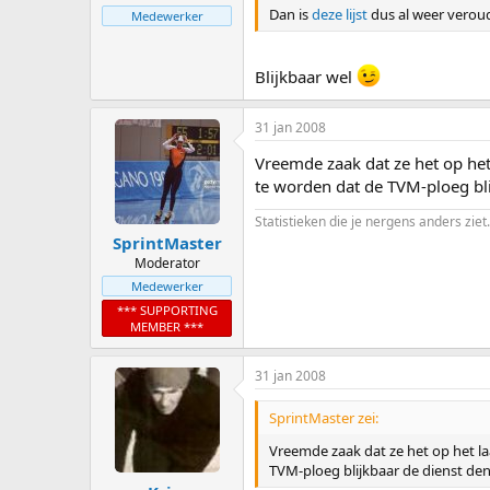
Dan is
deze lijst
dus al weer vero
Medewerker
Blijkbaar wel
31 jan 2008
Vreemde zaak dat ze het op het
te worden dat de TVM-ploeg blijk
Statistieken die je nergens anders ziet.
SprintMaster
Moderator
Medewerker
*** SUPPORTING
MEMBER ***
31 jan 2008
SprintMaster zei:
Vreemde zaak dat ze het op het l
TVM-ploeg blijkbaar de dienst denkt