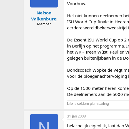
Voorhuis.
Nelson
Het niet kunnen deelnemen bete
Valkenburg
ISU World Cup-finale in Heere
Member
eerdere wereldbekerwedstrijd 
De Essent ISU World Cup op 2 e
in Berlijn op het programma. 
het WK – Ireen Wüst, Paulien v
gelegen buitenijsbaan in de D
Bondscoach Wopke de Vegt maak
voor de ploegenachtervolging b
Op de 1500 meter heren komen 
De deelnemers aan de 5000 met
Life is seldom plain sailing
31 jan 2008
N
belachelijk eigenlijk, laat dan