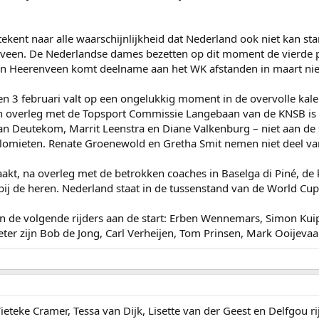
kent naar alle waarschijnlijkheid dat Nederland ook niet kan star
nveen. De Nederlandse dames bezetten op dit moment de vierde pl
in Heerenveen komt deelname aan het WK afstanden in maart ni
n 3 februari valt op een ongelukkig moment in de overvolle kale
In overleg met de Topsport Commissie Langebaan van de KNSB is
an Deutekom, Marrit Leenstra en Diane Valkenburg – niet aan de
olomieten. Renate Groenewold en Gretha Smit nemen niet deel 
t, na overleg met de betrokken coaches in Baselga di Piné, de
ij de heren. Nederland staat in de tussenstand van de World Cup
de volgende rijders aan de start: Erben Wennemars, Simon Kuipe
er zijn Bob de Jong, Carl Verheijen, Tom Prinsen, Mark Ooijeva
 Wieteke Cramer, Tessa van Dijk, Lisette van der Geest en Delfgou