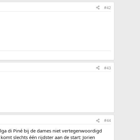
#42
#43
#44
lga di Piné bij de dames niet vertegenwoordigd
mt slechts één rijdster aan de start: Jorien