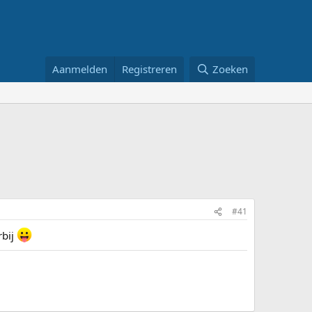
Aanmelden
Registreren
Zoeken
#41
rbij