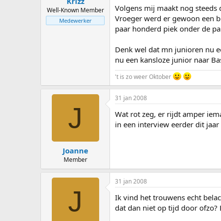
Krizz
Volgens mij maakt nog steeds de
Well-Known Member
Vroeger werd er gewoon een bus
Medewerker
paar honderd piek onder de pan
Denk wel dat mn junioren nu e
nu een kansloze junior naar Bas
't is zo weer Oktober
31 jan 2008
J
Wat rot zeg, er rijdt amper ie
in een interview eerder dit jaar
Joanne
Member
31 jan 2008
J
Ik vind het trouwens echt belac
dat dan niet op tijd door ofzo? 