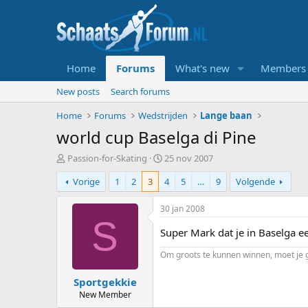
Home
Forums
What's new
Members
New posts
Search forums
Home
Forums
Wedstrijden
Lange baan
world cup Baselga di Pine
T
S
Passion-for-Skating
25 nov 2007
o
t
Vorige
1
2
3
4
5
…
9
Volgende
p
a
i
r
c
t
30 jan 2008
s
d
S
t
Super Mark dat je in Baselga ee
a
a
t
Om groots te kunnen winnen, moet je g
r
u
t
m
Sportgekkie
e
r
New Member