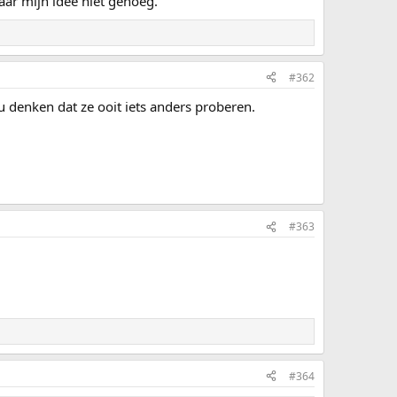
aar mijn idee niet genoeg.
#362
u denken dat ze ooit iets anders proberen.
#363
#364