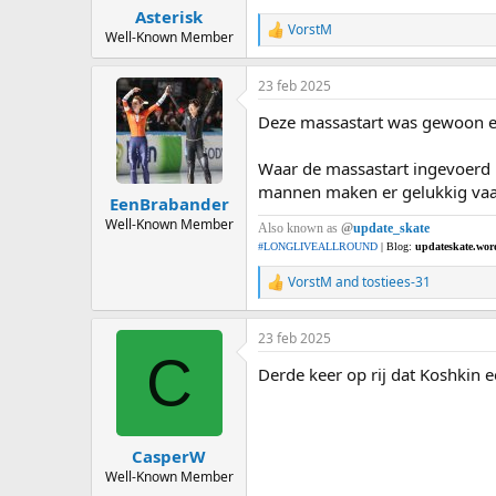
:
Asterisk
VorstM
R
Well-Known Member
e
a
23 feb 2025
c
t
Deze massastart was gewoon er
i
o
n
Waar de massastart ingevoerd i
s
mannen maken er gelukkig vaak
:
EenBrabander
Well-Known Member
Also known as
@
update_skate
#LONGLIVEALLROUND
| Blog:
updateskate.wor
VorstM
and
tostiees-31
R
e
a
23 feb 2025
c
C
t
Derde keer op rij dat Koshkin
i
o
n
s
:
CasperW
Well-Known Member