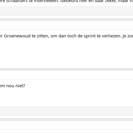
e schaatsers te interviewen. Gebeurd hier en daar zeker, maar n
r Groenewoud te zitten, om dan toch de sprint te verliezen. Je zo
em nou niet?