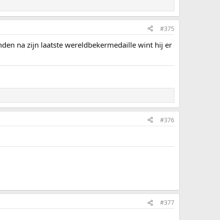
#375
nden na zijn laatste wereldbekermedaille wint hij er
#376
#377