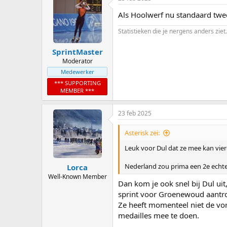
Als Hoolwerf nu standaard twee 
Statistieken die je nergens anders ziet.
SprintMaster
Moderator
Medewerker
*** SUPPORTING
MEMBER ***
23 feb 2025
Asterisk zei:
Leuk voor Dul dat ze mee kan vier
Nederland zou prima een 2e echte 
Lorca
Well-Known Member
Dan kom je ook snel bij Dul uit
sprint voor Groenewoud aantrok
Ze heeft momenteel niet de vo
medailles mee te doen.