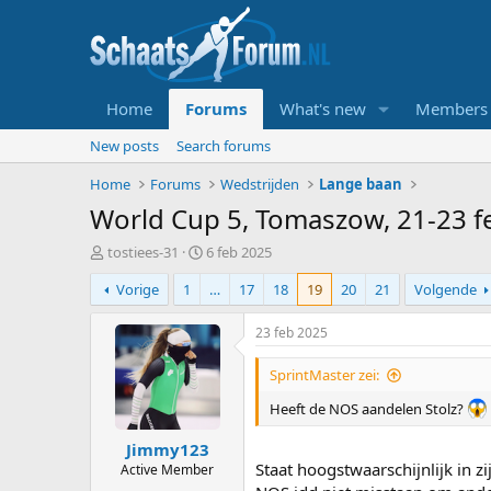
Home
Forums
What's new
Members
New posts
Search forums
Home
Forums
Wedstrijden
Lange baan
World Cup 5, Tomaszow, 21-23 f
T
S
tostiees-31
6 feb 2025
o
t
Vorige
1
…
17
18
19
20
21
Volgende
p
a
i
r
c
t
23 feb 2025
s
d
t
a
SprintMaster zei:
a
t
r
u
Heeft de NOS aandelen Stolz?
t
m
Jimmy123
e
Staat hoogstwaarschijnlijk in z
r
Active Member