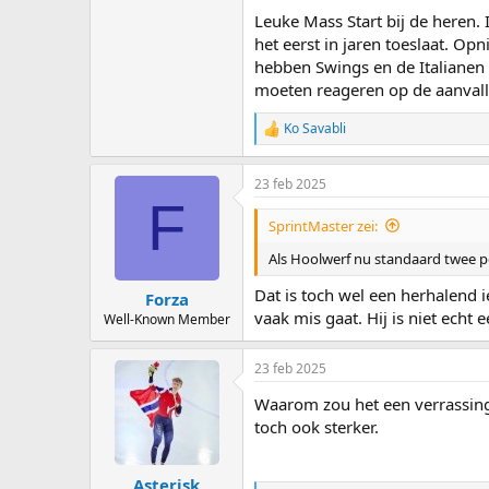
Leuke Mass Start bij de heren.
het eerst in jaren toeslaat. O
hebben Swings en de Italianen 
moeten reageren op de aanvall
Ko Savabli
R
e
a
23 feb 2025
c
F
t
i
SprintMaster zei:
o
n
Als Hoolwerf nu standaard twee pos
s
:
Dat is toch wel een herhalend 
Forza
vaak mis gaat. Hij is niet echt ee
Well-Known Member
23 feb 2025
Waarom zou het een verrassing 
toch ook sterker.
Asterisk