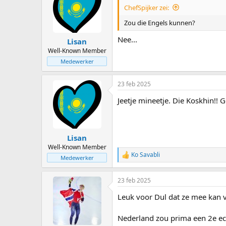
i
ChefSpijker zei:
o
n
Zou die Engels kunnen?
s
:
Nee...
Lisan
Well-Known Member
Medewerker
23 feb 2025
Jeetje mineetje. Die Koskhin!! G
Lisan
Well-Known Member
Ko Savabli
R
Medewerker
e
a
23 feb 2025
c
t
Leuk voor Dul dat ze mee kan v
i
o
n
Nederland zou prima een 2e ech
s