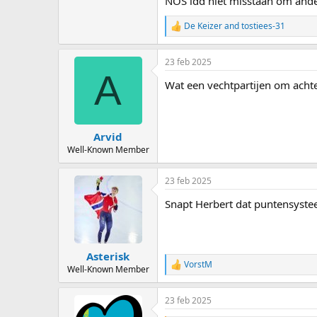
NOS idd niet misstaan om ander
De Keizer
and
tostiees-31
R
e
a
23 feb 2025
c
A
t
Wat een vechtpartijen om achte
i
o
n
s
:
Arvid
Well-Known Member
23 feb 2025
Snapt Herbert dat puntensyste
Asterisk
VorstM
R
Well-Known Member
e
a
23 feb 2025
c
t