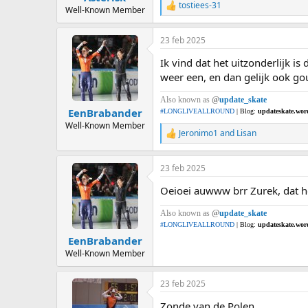
tostiees-31
R
Well-Known Member
e
a
23 feb 2025
c
t
Ik vind dat het uitzonderlijk i
i
o
weer een, en dan gelijk ook go
n
s
Also known as
@
update_skate
:
EenBrabander
#LONGLIVEALLROUND
| Blog:
updateskate.wor
Well-Known Member
Jeronimo1
and
Lisan
R
e
a
23 feb 2025
c
t
Oeioei auwww brr Zurek, dat ho
i
o
Also known as
@
update_skate
n
s
#LONGLIVEALLROUND
| Blog:
updateskate.wor
:
EenBrabander
Well-Known Member
23 feb 2025
Zonde van de Polen.