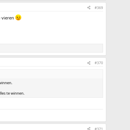
#369
e vieren
#370
winnen.
lles te winnen.
#371