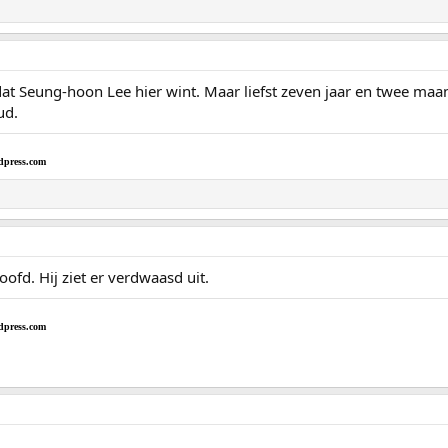
s dat Seung-hoon Lee hier wint. Maar liefst zeven jaar en twee maa
ud.
dpress.com
ofd. Hij ziet er verdwaasd uit.
dpress.com