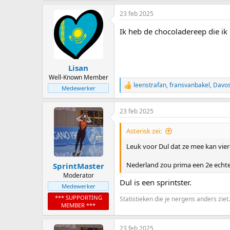
23 feb 2025
Ik heb de chocoladereep die ik
Lisan
Well-Known Member
leenstrafan
,
fransvanbakel
,
Davos
R
Medewerker
e
a
23 feb 2025
c
t
i
Asterisk zei:
o
n
Leuk voor Dul dat ze mee kan vier
s
:
Nederland zou prima een 2e echte 
SprintMaster
Moderator
Dul is een sprintster.
Medewerker
*** SUPPORTING
Statistieken die je nergens anders ziet.
MEMBER ***
23 feb 2025