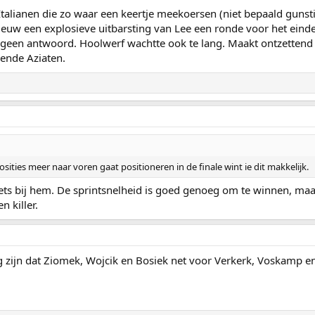
 Italianen die zo waar een keertje meekoersen (niet bepaald guns
pnieuw een explosieve uitbarsting van Lee een ronde voor het ein
geen antwoord. Hoolwerf wachtte ook te lang. Maakt ontzettend 
ende Aziaten.
ities meer naar voren gaat positioneren in de finale wint ie dit makkelijk.
iets bij hem. De sprintsnelheid is goed genoeg om te winnen, ma
n killer.
zijn dat Ziomek, Wojcik en Bosiek net voor Verkerk, Voskamp en 