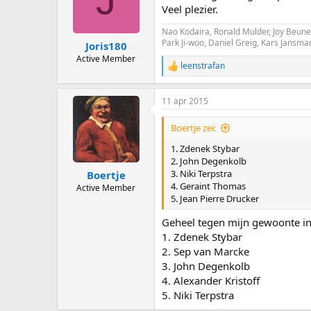
o
Veel plezier.
n
s
Nao Kodaira, Ronald Mulder, Joy Beune 
:
Park Ji-woo, Daniel Greig, Kars Jansm
Joris180
Active Member
leenstrafan
R
e
a
11 apr 2015
c
t
i
Boertje zei:
o
n
1. Zdenek Stybar
s
2. John Degenkolb
:
3. Niki Terpstra
Boertje
4. Geraint Thomas
Active Member
5. Jean Pierre Drucker
Geheel tegen mijn gewoonte in
1. Zdenek Stybar
2. Sep van Marcke
3. John Degenkolb
4. Alexander Kristoff
5. Niki Terpstra