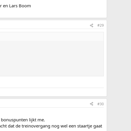
ar en Lars Boom
#29
#30
e bonuspunten lijkt me.
cht dat de treinovergang nog wel een staartje gaat