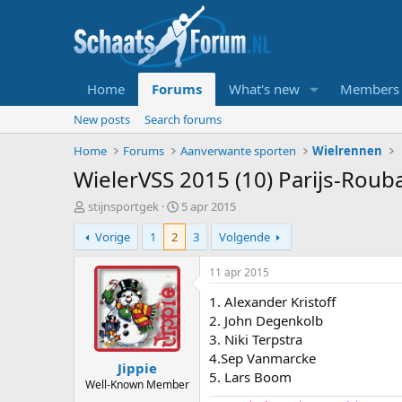
Home
Forums
What's new
Members
New posts
Search forums
Home
Forums
Aanverwante sporten
Wielrennen
WielerVSS 2015 (10) Parijs-Roub
T
S
stijnsportgek
5 apr 2015
o
t
Vorige
1
2
3
Volgende
p
a
i
r
c
t
11 apr 2015
s
d
1. Alexander Kristoff
t
a
a
t
2. John Degenkolb
r
u
3. Niki Terpstra
t
m
4.Sep Vanmarcke
Jippie
e
5. Lars Boom
r
Well-Known Member