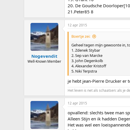
20. De Goudsche Doorloper[10]
21.Peter85 8
12 apr 2015
Boertje zei:
Geheel tegen mijn gewoonte in, t
1. Zdenek Stybar
2. Sep van Marcke
Nogevendit
3. John Degenkolb
Well-Known Member
4. Alexander Kristoff
5. Niki Terpstra
je hebt jean-Pierre Drucker er 
Het leven is net als schaatsen: als je d
12 apr 2015
opvallend: slechts twee man s
Alleen Stijn en ik hadden Dege
Het was wel een loeispannende 