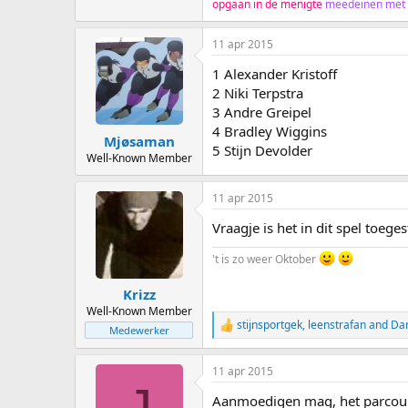
opgaan in de menigte
meedeinen met
11 apr 2015
1 Alexander Kristoff
2 Niki Terpstra
3 Andre Greipel
4 Bradley Wiggins
Mjøsaman
5 Stijn Devolder
Well-Known Member
11 apr 2015
Vraagje is het in dit spel toege
't is zo weer Oktober
Krizz
Well-Known Member
stijnsportgek
,
leenstrafan
and
Dan
R
Medewerker
e
a
11 apr 2015
c
J
t
Aanmoedigen mag, het parcour 
i