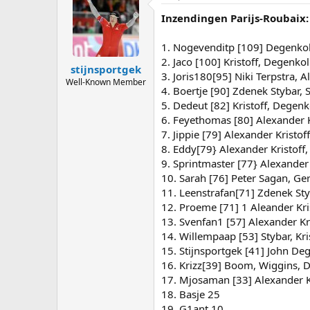
Inzendingen Parijs-Roubaix:
1. Nogevenditp [109] Degenkolb
2. Jaco [100] Kristoff, Degenko
stijnsportgek
3. Joris180[95] Niki Terpstra,
Well-Known Member
4. Boertje [90] Zdenek Stybar,
5. Dedeut [82] Kristoff, Degen
6. Feyethomas [80] Alexander K
7. Jippie [79] Alexander Krist
8. Eddy[79} Alexander Kristoff
9. Sprintmaster [77} Alexander
10. Sarah [76] Peter Sagan, G
11. Leenstrafan[71] Zdenek Sty
12. Proeme [71] 1 Aleander Kri
13. Svenfan1 [57] Alexander Kr
14. Willempaap [53] Stybar, Kr
15. Stijnsportgek [41] John Deg
16. Krizz[39] Boom, Wiggins,
17. Mjosaman [33] Alexander Kr
18. Basje 25
19. G1ant 10