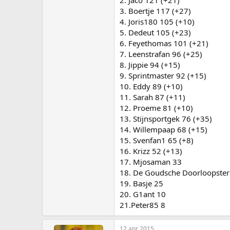
3. Boertje 117 (+27)
4. Joris180 105 (+10)
5. Dedeut 105 (+23)
6. Feyethomas 101 (+21)
7. Leenstrafan 96 (+25)
8. Jippie 94 (+15)
9. Sprintmaster 92 (+15)
10. Eddy 89 (+10)
11. Sarah 87 (+11)
12. Proeme 81 (+10)
13. Stijnsportgek 76 (+35)
14. Willempaap 68 (+15)
15. Svenfan1 65 (+8)
16. Krizz 52 (+13)
17. Mjosaman 33
18. De Goudsche Doorloopster
19. Basje 25
20. G1ant 10
21.Peter85 8
12 apr 2015