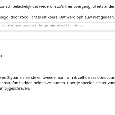
torisch belachelijk dat wederom zo'n treinovergang, of iets anders
elegd: door rood licht is uit koers. Dat werd opnieuw niet gedaan.
enkt dat er geen wind staat, heb je hem behoorlijk in de rug.
10
en Stybar als eerste en tweede man, win ik zelf de zes bonuspunt
eenstrafan hadden beiden 25 punten. Boertje speelde echter Van
n bijgeschreven.