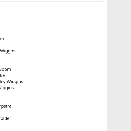
ra
 Wiggins
s Boom
cke
dley Wiggins
Wiggins
rpstra
volder