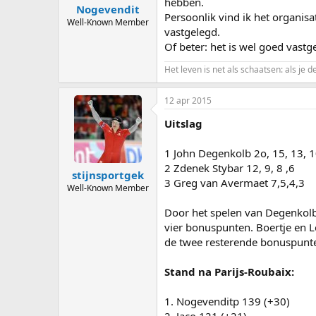
hebben.
Nogevendit
Persoonlik vind ik het organisa
Well-Known Member
vastgelegd.
Of beter: het is wel goed vastg
Het leven is net als schaatsen: als je d
12 apr 2015
Uitslag
1 John Degenkolb 2o, 15, 13, 
2 Zdenek Stybar 12, 9, 8 ,6
stijnsportgek
3 Greg van Avermaet 7,5,4,3
Well-Known Member
Door het spelen van Degenkolb 
vier bonuspunten. Boertje en L
de twee resterende bonuspunte
Stand na Parijs-Roubaix:
1. Nogevenditp 139 (+30)
2. Jaco 121 (+21)