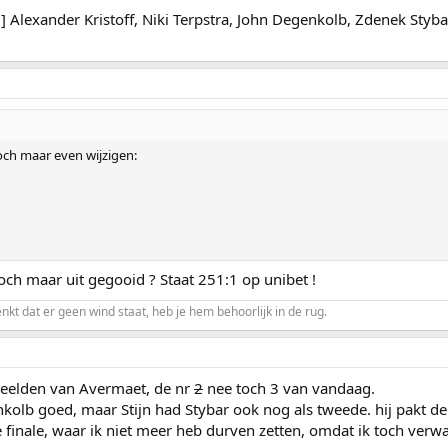
 Alexander Kristoff, Niki Terpstra, John Degenkolb, Zdenek Styb
och maar even wijzigen:
toch maar uit gegooid ? Staat 251:1 op unibet !
enkt dat er geen wind staat, heb je hem behoorlijk in de rug.
peelden van Avermaet, de nr
2
nee toch 3 van vandaag.
nkolb goed, maar Stijn had Stybar ook nog als tweede. hij pakt d
finale, waar ik niet meer heb durven zetten, omdat ik toch verwa