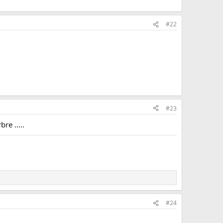
#22
#23
re .....
#24