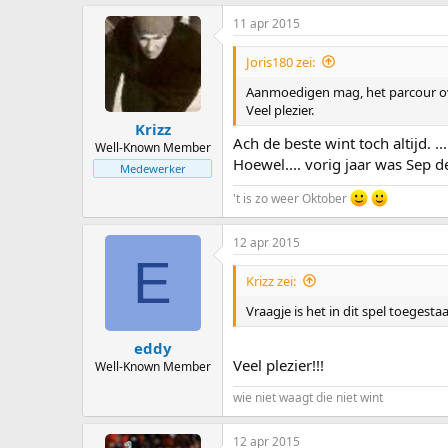
11 apr 2015
Joris180 zei:
Aanmoedigen mag, het parcour ove
Veel plezier.
Krizz
Ach de beste wint toch altijd. ...
Well-Known Member
Hoewel.... vorig jaar was Sep d
Medewerker
't is zo weer Oktober
12 apr 2015
E
Krizz zei:
Vraagje is het in dit spel toegesta
eddy
Veel plezier!!!
Well-Known Member
wie niet waagt die niet wint
12 apr 2015