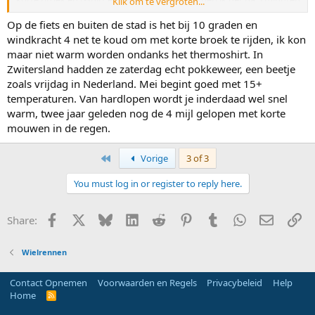
Klik om te vergroten...
nog koud en na 10 minuten warm. Ik loop dan ongeveer een uur,
Op de fiets en buiten de stad is het bij 10 graden en
dus die eerste minuten zijn niet zo erg.
windkracht 4 net te koud om met korte broek te rijden, ik kon
maar niet warm worden ondanks het thermoshirt. In
Zwitersland hadden ze zaterdag echt pokkeweer, een beetje
zoals vrijdag in Nederland. Mei begint goed met 15+
temperaturen. Van hardlopen wordt je inderdaad wel snel
warm, twee jaar geleden nog de 4 mijl gelopen met korte
mouwen in de regen.
First
Vorige
3 of 3
You must log in or register to reply here.
Facebook
X
Bluesky
LinkedIn
Reddit
Pinterest
Tumblr
WhatsApp
E-mail
Li
Share:
Wielrennen
Contact Opnemen
Voorwaarden en Regels
Privacybeleid
Help
Home
R
S
S