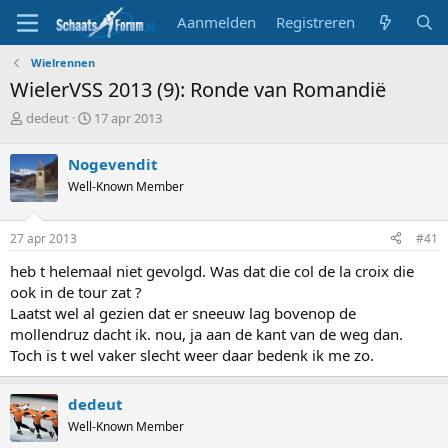
Aanmelden
Registreren
Wielrennen
WielerVSS 2013 (9): Ronde van Romandië
T
S
dedeut
17 apr 2013
o
t
p
a
Nogevendit
i
r
Well-Known Member
c
t
s
d
t
a
27 apr 2013
#41
a
t
r
u
heb t helemaal niet gevolgd. Was dat die col de la croix die
t
m
ook in de tour zat ?
e
Laatst wel al gezien dat er sneeuw lag bovenop de
r
mollendruz dacht ik. nou, ja aan de kant van de weg dan.
Toch is t wel vaker slecht weer daar bedenk ik me zo.
dedeut
Well-Known Member