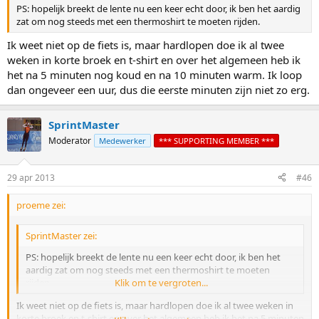
PS: hopelijk breekt de lente nu een keer echt door, ik ben het aardig
zat om nog steeds met een thermoshirt te moeten rijden.
Ik weet niet op de fiets is, maar hardlopen doe ik al twee
weken in korte broek en t-shirt en over het algemeen heb ik
het na 5 minuten nog koud en na 10 minuten warm. Ik loop
dan ongeveer een uur, dus die eerste minuten zijn niet zo erg.
SprintMaster
Moderator
Medewerker
*** SUPPORTING MEMBER ***
29 apr 2013
#46
proeme zei:
SprintMaster zei:
PS: hopelijk breekt de lente nu een keer echt door, ik ben het
aardig zat om nog steeds met een thermoshirt te moeten
rijden.
Klik om te vergroten...
Ik weet niet op de fiets is, maar hardlopen doe ik al twee weken in
korte broek en t-shirt en over het algemeen heb ik het na 5 minuten