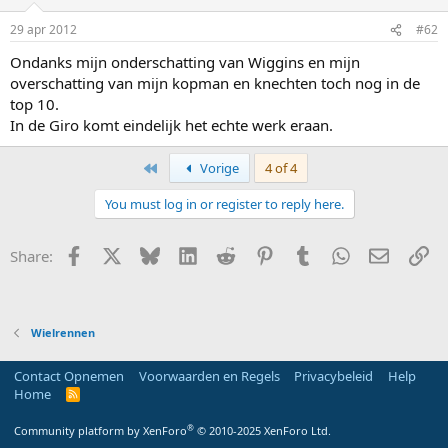
29 apr 2012
#62
Ondanks mijn onderschatting van Wiggins en mijn
overschatting van mijn kopman en knechten toch nog in de
top 10.
In de Giro komt eindelijk het echte werk eraan.
First
Vorige
4 of 4
You must log in or register to reply here.
Facebook
X
Bluesky
LinkedIn
Reddit
Pinterest
Tumblr
WhatsApp
E-mail
Li
Share:
Wielrennen
Contact Opnemen
Voorwaarden en Regels
Privacybeleid
Help
Home
R
S
S
®
Community platform by XenForo
© 2010-2025 XenForo Ltd.