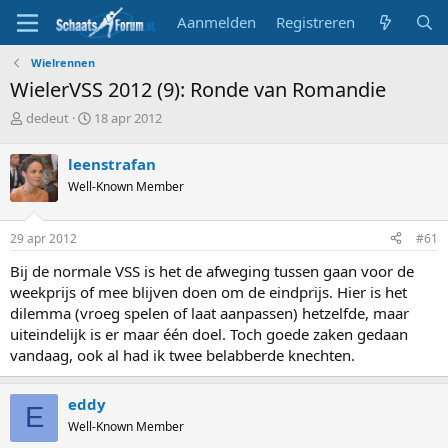
Aanmelden
Registreren
Wielrennen
WielerVSS 2012 (9): Ronde van Romandie
T
S
dedeut
18 apr 2012
o
t
p
a
leenstrafan
i
r
Well-Known Member
c
t
s
d
t
a
29 apr 2012
#61
a
t
r
u
Bij de normale VSS is het de afweging tussen gaan voor de
t
m
weekprijs of mee blijven doen om de eindprijs. Hier is het
e
dilemma (vroeg spelen of laat aanpassen) hetzelfde, maar
r
uiteindelijk is er maar één doel. Toch goede zaken gedaan
vandaag, ook al had ik twee belabberde knechten.
eddy
E
Well-Known Member