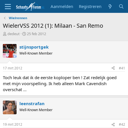
Aanmelden
Registreren
Wielrennen
WielerVSS 2012 (1): Milaan - San Remo
T
S
dedeut
25 feb 2012
o
t
p
a
stijnsportgek
i
r
Well-Known Member
c
t
s
d
t
a
17 mrt 2012
#41
a
t
r
u
Toch leuk dat ik de eerste koploper ben ! Zat redelijk goed
t
m
met mijn voorspelling. Ik heb alleen Mark Cavendish
e
overschat ...
r
leenstrafan
Well-Known Member
19 mrt 2012
#42