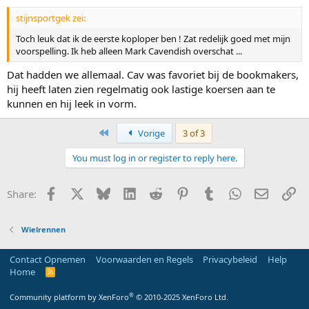
stijnsportgek zei:
Toch leuk dat ik de eerste koploper ben ! Zat redelijk goed met mijn
voorspelling. Ik heb alleen Mark Cavendish overschat ...
Dat hadden we allemaal. Cav was favoriet bij de bookmakers,
hij heeft laten zien regelmatig ook lastige koersen aan te
kunnen en hij leek in vorm.
First
Vorige
3 of 3
You must log in or register to reply here.
Facebook
X
Bluesky
LinkedIn
Reddit
Pinterest
Tumblr
WhatsApp
E-mail
Li
Share:
Wielrennen
Contact Opnemen
Voorwaarden en Regels
Privacybeleid
Help
Home
R
S
S
®
Community platform by XenForo
© 2010-2025 XenForo Ltd.