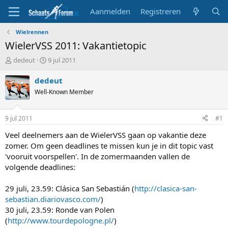
Aanmelden
Registreren
Wielrennen
WielerVSS 2011: Vakantietopic
T
S
dedeut
9 jul 2011
o
t
p
a
dedeut
i
r
Well-Known Member
c
t
s
d
t
a
9 jul 2011
#1
a
t
r
u
Veel deelnemers aan de WielerVSS gaan op vakantie deze
t
m
zomer. Om geen deadlines te missen kun je in dit topic vast
e
'vooruit voorspellen'. In de zomermaanden vallen de
r
volgende deadlines:
29 juli, 23.59: Clásica San Sebastián (
http://clasica-san-
sebastian.diariovasco.com/
)
30 juli, 23.59: Ronde van Polen
(
http://www.tourdepologne.pl/
)