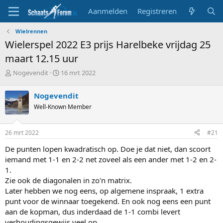
Aanmelden
Registreren
Wielrennen
Wielerspel 2022 E3 prijs Harelbeke vrijdag 25
maart 12.15 uur
T
S
Nogevendit
16 mrt 2022
o
t
p
a
Nogevendit
i
r
Well-Known Member
c
t
s
d
t
a
26 mrt 2022
#21
a
t
r
u
De punten lopen kwadratisch op. Doe je dat niet, dan scoort
t
m
iemand met 1-1 en 2-2 net zoveel als een ander met 1-2 en 2-
e
1.
r
Zie ook de diagonalen in zo'n matrix.
Later hebben we nog eens, op algemene inspraak, 1 extra
punt voor de winnaar toegekend. En ook nog eens een punt
aan de kopman, dus inderdaad de 1-1 combi levert
verhoudingsgewijs veel op.