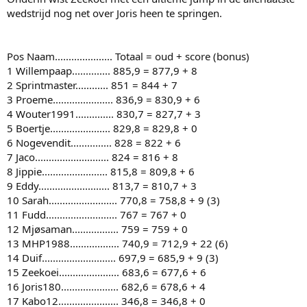
wedstrijd nog net over Joris heen te springen.
Pos Naam..................... Totaal = oud + score (bonus)
1 Willempaap.............. 885,9 = 877,9 + 8
2 Sprintmaster............ 851 = 844 + 7
3 Proeme...................... 836,9 = 830,9 + 6
4 Wouter1991.............. 830,7 = 827,7 + 3
5 Boertje...................... 829,8 = 829,8 + 0
6 Nogevendit............... 828 = 822 + 6
7 Jaco........................... 824 = 816 + 8
8 Jippie........................ 815,8 = 809,8 + 6
9 Eddy.......................... 813,7 = 810,7 + 3
10 Sarah......................... 770,8 = 758,8 + 9 (3)
11 Fudd.......................... 767 = 767 + 0
12 Mjøsaman................. 759 = 759 + 0
13 MHP1988.................. 740,9 = 712,9 + 22 (6)
14 Duif........................... 697,9 = 685,9 + 9 (3)
15 Zeekoei...................... 683,6 = 677,6 + 6
16 Joris180..................... 682,6 = 678,6 + 4
17 Kabo12...................... 346,8 = 346,8 + 0