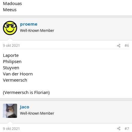
Madouas
Meeus
proeme
Well-Known Member
9 okt 2021
#6
Laporte
Philipsen
Stuyven
Van der Hoorn
Vermeersch
(Vermeersch is Florian)
Jaco
Well-Known Member
9 okt 2021
#7