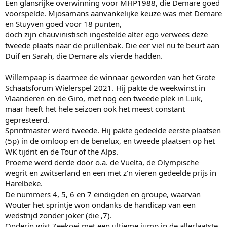
Een glansrijke overwinning voor MHP1988, die Demare goed
voorspelde. Mjosamans aanvankelijke keuze was met Demare
en Stuyven goed voor 18 punten,
doch zijn chauvinistisch ingestelde alter ego verwees deze
tweede plaats naar de prullenbak. Die eer viel nu te beurt aan
Duif en Sarah, die Demare als vierde hadden.
Willempaap is daarmee de winnaar geworden van het Grote
Schaatsforum Wielerspel 2021. Hij pakte de weekwinst in
Vlaanderen en de Giro, met nog een tweede plek in Luik,
maar heeft het hele seizoen ook het meest constant
gepresteerd.
Sprintmaster werd tweede. Hij pakte gedeelde eerste plaatsen
(5p) in de omloop en de benelux, en tweede plaatsen op het
WK tijdrit en de Tour of the Alps.
Proeme werd derde door o.a. de Vuelta, de Olympische
wegrit en zwitserland en een met z'n vieren gedeelde prijs in
Harelbeke.
De nummers 4, 5, 6 en 7 eindigden en groupe, waarvan
Wouter het sprintje won ondanks de handicap van een
wedstrijd zonder joker (die ,7).
Onderin wist Zeekoei met een ultieme jump in de allerlaatste