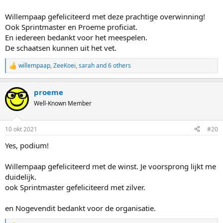
Willempaap gefeliciteerd met deze prachtige overwinning!
Ook Sprintmaster en Proeme proficiat.
En iedereen bedankt voor het meespelen.
De schaatsen kunnen uit het vet.
willempaap
,
ZeeKoei
,
sarah
and 6 others
R
e
a
proeme
c
t
Well-Known Member
i
o
n
10 okt 2021
#20
s
:
Yes, podium!
Willempaap gefeliciteerd met de winst. Je voorsprong lijkt me
duidelijk.
ook Sprintmaster gefeliciteerd met zilver.
en Nogevendit bedankt voor de organisatie.