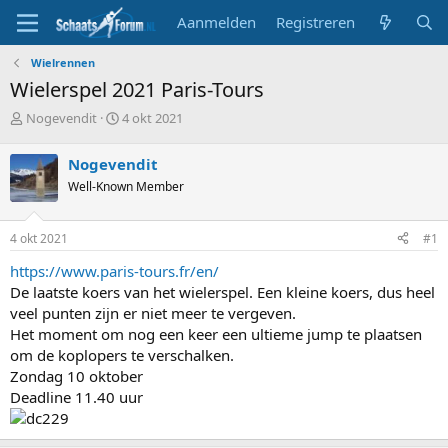
Aanmelden
Registreren
Wielrennen
Wielerspel 2021 Paris-Tours
T
S
Nogevendit
4 okt 2021
o
t
p
a
Nogevendit
i
r
Well-Known Member
c
t
s
d
t
a
4 okt 2021
#1
a
t
r
u
https://www.paris-tours.fr/en/
t
m
De laatste koers van het wielerspel. Een kleine koers, dus heel
e
veel punten zijn er niet meer te vergeven.
r
Het moment om nog een keer een ultieme jump te plaatsen
om de koplopers te verschalken.
Zondag 10 oktober
Deadline 11.40 uur