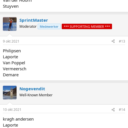
Van der Hoorn
Stuyven
SprintMaster
Moderator
Medewerker
*** SUPPORTING MEMBER ***
9 okt 2021
#13
Philipsen
Laporte
Van Poppel
Vermeersch
Demare
Nogevendit
Well-Known Member
10 okt 2021
#14
kragh andersen
Laporte