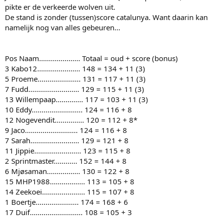
pikte er de verkeerde wolven uit.
De stand is zonder (tussen)score catalunya. Want daarin kan
namelijk nog van alles gebeuren...
Pos Naam..................... Totaal = oud + score (bonus)
3 Kabo12...................... 148 = 134 + 11 (3)
5 Proeme...................... 131 = 117 + 11 (3)
7 Fudd.......................... 129 = 115 + 11 (3)
13 Willempaap.............. 117 = 103 + 11 (3)
10 Eddy.......................... 124 = 116 + 8
12 Nogevendit............... 120 = 112 + 8*
9 Jaco........................... 124 = 116 + 8
7 Sarah......................... 129 = 121 + 8
11 Jippie........................ 123 = 115 + 8
2 Sprintmaster............ 152 = 144 + 8
6 Mjøsaman................. 130 = 122 + 8
15 MHP1988.................. 113 = 105 + 8
14 Zeekoei...................... 115 = 107 + 8
1 Boertje...................... 174 = 168 + 6
17 Duif........................... 108 = 105 + 3