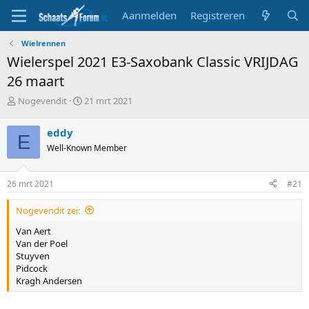
Aanmelden
Registreren
Wielrennen
Wielerspel 2021 E3-Saxobank Classic VRIJDAG
26 maart
T
S
Nogevendit
21 mrt 2021
o
t
p
a
eddy
E
i
r
Well-Known Member
c
t
s
d
t
a
26 mrt 2021
#21
a
t
r
u
Nogevendit zei:
t
m
e
Van Aert
r
Van der Poel
Stuyven
Pidcock
Kragh Andersen