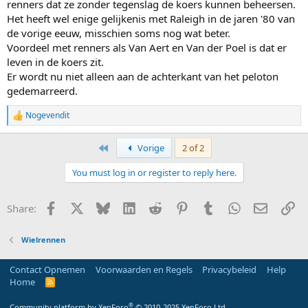
renners dat ze zonder tegenslag de koers kunnen beheersen.
Het heeft wel enige gelijkenis met Raleigh in de jaren '80 van
de vorige eeuw, misschien soms nog wat beter.
Voordeel met renners als Van Aert en Van der Poel is dat er
leven in de koers zit.
Er wordt nu niet alleen aan de achterkant van het peloton
gedemarreerd.
Nogevendit
R
e
a
First
Vorige
2 of 2
c
t
You must log in or register to reply here.
i
o
n
Facebook
X
Bluesky
LinkedIn
Reddit
Pinterest
Tumblr
WhatsApp
E-mail
Li
Share:
s
:
Wielrennen
Contact Opnemen
Voorwaarden en Regels
Privacybeleid
Help
Home
R
S
S
®
Community platform by XenForo
© 2010-2025 XenForo Ltd.