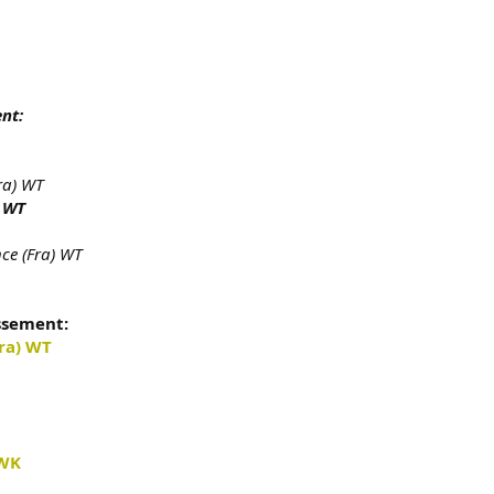
nt:
ra) WT
) WT
nce (Fra) WT
ssement:
Fra) WT
 WK