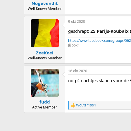
:
Nogevendit
Well-Known Member
9 okt 2020
geschrapt:
25 Parijs-Roubaix 
https://www.facebook.com/groups/56
Jij ook?
ZeeKoei
Well-Known Member
16 okt 2020
nog 4 nachtjes slapen voor de V
fudd
Wouter1991
R
Active Member
e
a
c
t
i