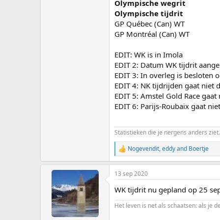
Olympische wegrit
Olympische tijdrit
GP Québec (Can) WT
GP Montréal (Can) WT
EDIT: WK is in Imola
EDIT 2: Datum WK tijdrit aange
EDIT 3: In overleg is besloten 
EDIT 4: NK tijdrijden gaat niet 
EDIT 5: Amstel Gold Race gaat n
EDIT 6: Parijs-Roubaix gaat niet
Statistieken die je nergens anders ziet.
Nogevendit
,
eddy
and
Boertje
R
e
a
13 sep 2020
c
t
WK tijdrit nu gepland op 25 se
i
o
Het leven is net als schaatsen: als je d
n
s