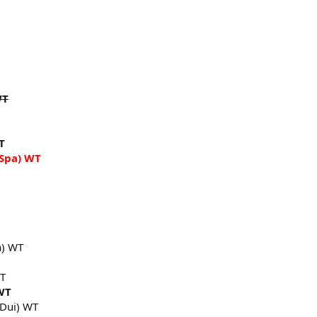
WT
T
(Spa) WT
a) WT
WT
 WT
(Dui) WT