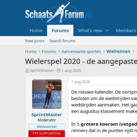
Home
Forums
What's new
Members
New posts
Search forums
Home
Forums
Aanverwante sporten
Wielrennen
Wielerspel 2020 - de aangepast
T
S
SprintMaster
1 aug 2020
o
t
p
a
1 aug 2020
i
r
De nieuwe kalender. De oorspro
c
t
s
d
besloten om de wedstrijden van
t
a
wedstrijden aanmaken. Het gaat
a
t
een augustus klassement maken
SprintMaster
r
u
t
m
Moderator
In 5
grotere koersen (vetge
e
Medewerker
renners dat in de punten rijdt 
r
*** SUPPORTING