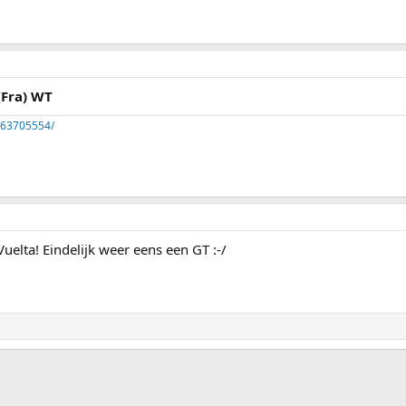
(Fra) WT
263705554/
uelta! Eindelijk weer eens een GT :-/