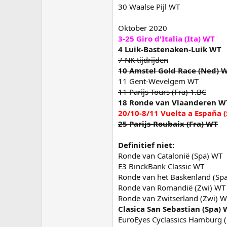
30 Waalse Pijl WT
Oktober 2020
3-25 Giro d'Italia (Ita) WT
4 Luik-Bastenaken-Luik WT
7 NK tijdrijden
10 Amstel Gold Race (Ned) 
11 Gent-Wevelgem WT
11 Parijs-Tours (Fra) 1.BC
18 Ronde van Vlaanderen W
20/10-8/11 Vuelta a España 
25 Parijs-Roubaix (Fra) WT
Definitief niet:
Ronde van Catalonië (Spa) WT
E3 BinckBank Classic WT
Ronde van het Baskenland (Sp
Ronde van Romandië (Zwi) WT
Ronde van Zwitserland (Zwi) 
Clasica San Sebastian (Spa)
EuroEyes Cyclassics Hamburg 