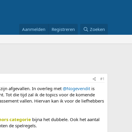
Aanmelden
Registreren
Zoeken
#1
zijn afgevallen. In overleg met
@Nogevendit
is
. Tot die tijd zal ik de topics voor de komende
ssement vallen. Hiervan kan ik voor de liefhebbers
hors categorie
bijna het dubbele. Ook het aantal
nten de spelregels.