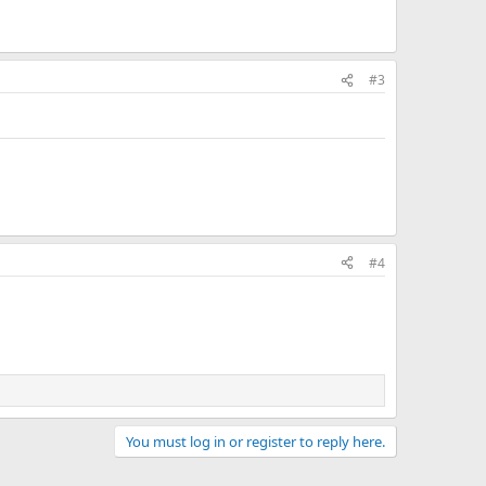
#3
#4
You must log in or register to reply here.