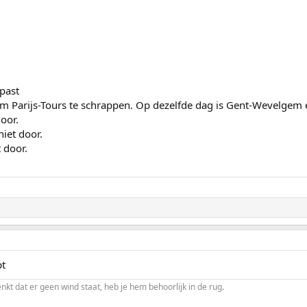
past
om Parijs-Tours te schrappen. Op dezelfde dag is Gent-Wevelgem en
door.
iet door.
 door.
pt
enkt dat er geen wind staat, heb je hem behoorlijk in de rug.