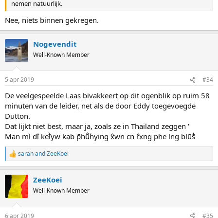
nemen natuurlijk.
Nee, niets binnen gekregen.
Nogevendit
Well-Known Member
5 apr 2019
#34
De veelgespeelde Laas bivakkeert op dit ogenblik op ruim 58
minuten van de leider, net als de door Eddy toegevoegde
Dutton.
Dat lijkt niet best, maar ja, zoals ze in Thailand zeggen '
Mạn mị̀ dị̂ keī̀yw kạb p̄hū̂h̄ỵing x̂wn cn r̂xng phe lng blūs̄̒
sarah
and
ZeeKoei
R
e
a
ZeeKoei
c
t
Well-Known Member
i
o
n
6 apr 2019
#35