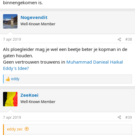
binnengekomen is.
Nogevendit
Well-Known Member
7 apr 2019
#38
Als ploegleider mag je wel een beetje beter je kopman in de
gaten houden.
Geen vertrouwen trouwens in
Muhammad Danieal Haikal
Eddy's Idee?
eddy
R
e
a
ZeeKoei
c
t
Well-Known Member
i
o
n
7 apr 2019
#39
s
:
eddy zei: