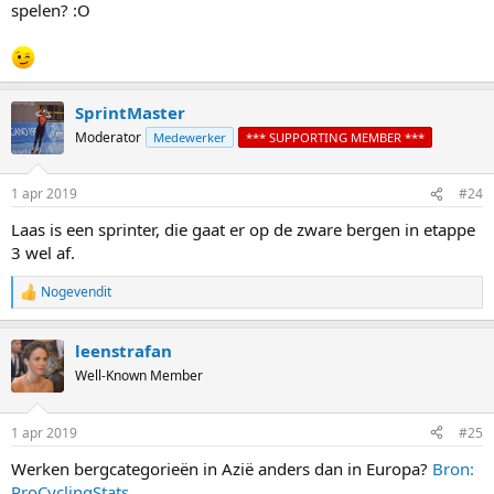
spelen? :O
SprintMaster
Moderator
Medewerker
*** SUPPORTING MEMBER ***
1 apr 2019
#24
Laas is een sprinter, die gaat er op de zware bergen in etappe
3 wel af.
Nogevendit
R
e
a
leenstrafan
c
t
Well-Known Member
i
o
n
1 apr 2019
#25
s
:
Werken bergcategorieën in Azië anders dan in Europa?
Bron:
ProCyclingStats