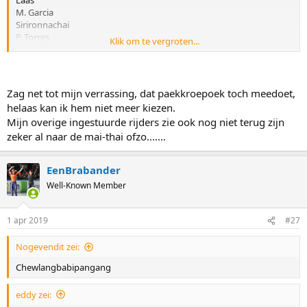
Laas
M. Garcia
Sirironnachai
P. Torres
Klik om te vergroten...
Jack Dedayt
Zag net tot mijn verrassing, dat paekkroepoek toch meedoet,
helaas kan ik hem niet meer kiezen.
Mijn overige ingestuurde rijders zie ook nog niet terug zijn
zeker al naar de mai-thai ofzo.......
EenBrabander
Well-Known Member
1 apr 2019
#27
Nogevendit zei:
Chewlangbabipangang
eddy zei: