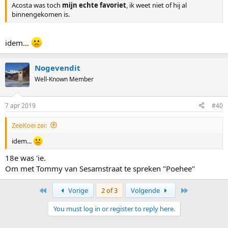
Acosta was toch
mijn echte favoriet
, ik weet niet of hij al
binnengekomen is.
idem...
Nogevendit
Well-Known Member
7 apr 2019
#40
ZeeKoei zei:
idem...
18e was 'ie.
Om met Tommy van Sesamstraat te spreken "Poehee"
First
Last
Vorige
2 of 3
Volgende
You must log in or register to reply here.