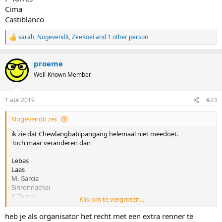
Cima
Castiblanco
sarah
,
Nogevendit
,
ZeeKoei
and 1 other person
R
e
a
proeme
c
t
Well-Known Member
i
o
n
1 apr 2019
#23
s
:
Nogevendit zei:
ik zie dat Chewlangbabipangang helemaal niet meedoet.
Toch maar veranderen dan
Lebas
Laas
M. Garcia
Sirironnachai
P. Torres
Klik om te vergroten...
Jack Dedayt
heb je als organisator het recht met een extra renner te