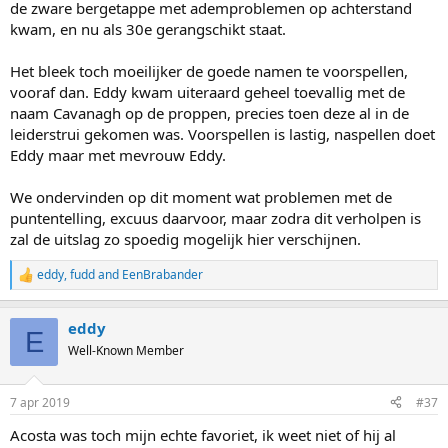
de zware bergetappe met ademproblemen op achterstand
kwam, en nu als 30e gerangschikt staat.
Het bleek toch moeilijker de goede namen te voorspellen,
vooraf dan. Eddy kwam uiteraard geheel toevallig met de
naam Cavanagh op de proppen, precies toen deze al in de
leiderstrui gekomen was. Voorspellen is lastig, naspellen doet
Eddy maar met mevrouw Eddy.
We ondervinden op dit moment wat problemen met de
puntentelling, excuus daarvoor, maar zodra dit verholpen is
zal de uitslag zo spoedig mogelijk hier verschijnen.
eddy
,
fudd
and
EenBrabander
R
e
a
eddy
c
E
t
Well-Known Member
i
o
n
7 apr 2019
#37
s
:
Acosta was toch mijn echte favoriet, ik weet niet of hij al