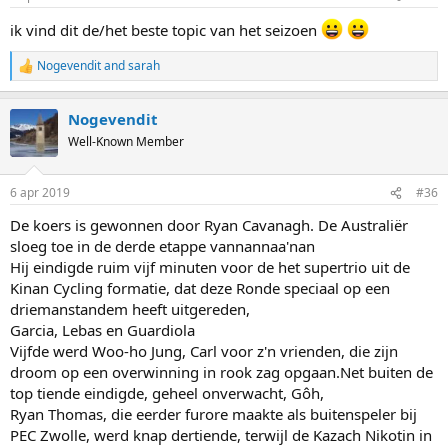
s
:
ik vind dit de/het beste topic van het seizoen
Nogevendit
and
sarah
R
e
a
Nogevendit
c
t
Well-Known Member
i
o
n
6 apr 2019
#36
s
:
De koers is gewonnen door Ryan Cavanagh. De Australiër
sloeg toe in de derde etappe vannannaa'nan
Hij eindigde ruim vijf minuten voor de het supertrio uit de
Kinan Cycling formatie, dat deze Ronde speciaal op een
driemanstandem heeft uitgereden,
Garcia, Lebas en Guardiola
Vijfde werd Woo-ho Jung, Carl voor z'n vrienden, die zijn
droom op een overwinning in rook zag opgaan.Net buiten de
top tiende eindigde, geheel onverwacht, Gôh,
Ryan Thomas, die eerder furore maakte als buitenspeler bij
PEC Zwolle, werd knap dertiende, terwijl de Kazach Nikotin in