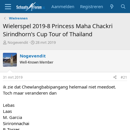
Aanmelden
Registreren
Wielrennen
Wielerspel 2019-8 Princess Maha Chackri
Sirindhorn's Cup Tour of Thailand
T
S
Nogevendit
28 mrt 2019
o
t
p
a
Nogevendit
i
r
Well-Known Member
c
t
s
d
t
a
31 mrt 2019
#21
a
t
r
u
ik zie dat Chewlangbabipangang helemaal niet meedoet.
t
m
Toch maar veranderen dan
e
r
Lebas
Laas
M. Garcia
Sirironnachai
P. Torres