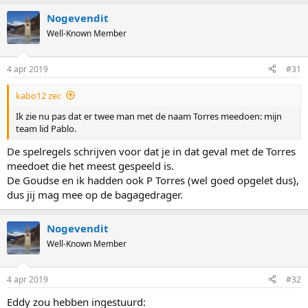
a
Nogevendit
c
t
Well-Known Member
i
o
n
4 apr 2019
#31
s
:
kabo12 zei:
Ik zie nu pas dat er twee man met de naam Torres meedoen: mijn
team lid Pablo.
De spelregels schrijven voor dat je in dat geval met de Torres
meedoet die het meest gespeeld is.
De Goudse en ik hadden ook P Torres (wel goed opgelet dus),
dus jij mag mee op de bagagedrager.
Nogevendit
Well-Known Member
4 apr 2019
#32
Eddy zou hebben ingestuurd: