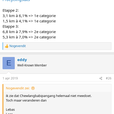
Etappe 2:
3,1 km à 6,1% => 1e categorie
1,5 km à 4,1% => 1e categorie
Etappe 3:
6,8 km à 7,9% => 2e categorie
5,3 km à 7,0% => 2e categorie
Nogevendit
R
e
a
eddy
c
E
t
Well-Known Member
i
o
n
1 apr 2019
#26
s
:
Nogevendit zei:
ik zie dat Chewlangbabipangang helemaal niet meedoet.
Toch maar veranderen dan
Lebas