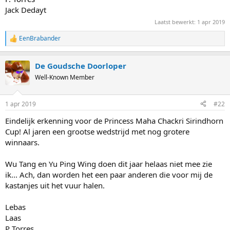
Jack Dedayt
Laatst bewerkt:
1 apr 2019
EenBrabander
R
e
a
De Goudsche Doorloper
c
t
Well-Known Member
i
o
n
1 apr 2019
#22
s
:
Eindelijk erkenning voor de Princess Maha Chackri Sirindhorn
Cup! Al jaren een grootse wedstrijd met nog grotere
winnaars.
Wu Tang en Yu Ping Wing doen dit jaar helaas niet mee zie
ik... Ach, dan worden het een paar anderen die voor mij de
kastanjes uit het vuur halen.
Lebas
Laas
P Torres