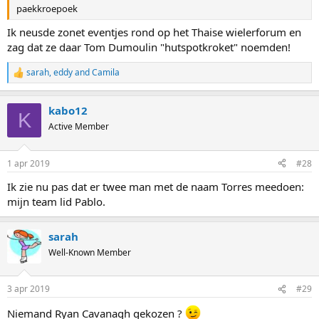
paekkroepoek
Ik neusde zonet eventjes rond op het Thaise wielerforum en
zag dat ze daar Tom Dumoulin "hutspotkroket" noemden!
sarah
,
eddy
and
Camila
R
e
a
kabo12
c
K
t
Active Member
i
o
n
1 apr 2019
#28
s
:
Ik zie nu pas dat er twee man met de naam Torres meedoen:
mijn team lid Pablo.
sarah
Well-Known Member
3 apr 2019
#29
Niemand Ryan Cavanagh gekozen ?