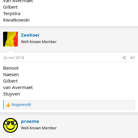
Van Avermaet
Gilbert
Terpstra
Kwiatkowski
ZeeKoei
Well-Known Member
26 mrt 2018
#5
Benoot
Naesen
Gilbert
van Avermaet
Stuyven
Nogevendit
R
e
a
proeme
c
t
Well-Known Member
i
o