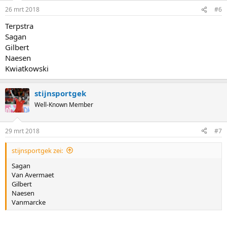
n
26 mrt 2018
#6
s
:
Terpstra
Sagan
Gilbert
Naesen
Kwiatkowski
stijnsportgek
Well-Known Member
29 mrt 2018
#7
stijnsportgek zei:
Sagan
Van Avermaet
Gilbert
Naesen
Vanmarcke