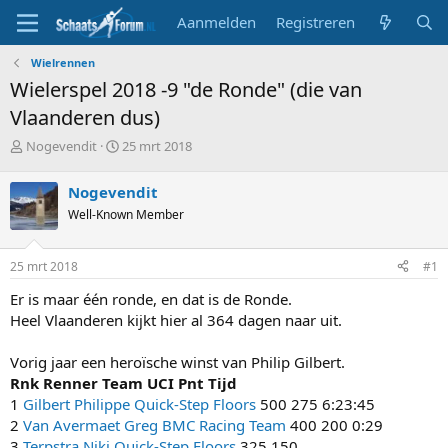
Aanmelden
Registreren
Wielrennen
Wielerspel 2018 -9 "de Ronde" (die van
Vlaanderen dus)
T
S
Nogevendit
25 mrt 2018
o
t
p
a
Nogevendit
i
r
Well-Known Member
c
t
s
d
t
a
25 mrt 2018
#1
a
t
r
u
Er is maar één ronde, en dat is de Ronde.
t
m
Heel Vlaanderen kijkt hier al 364 dagen naar uit.
e
r
Vorig jaar een heroïsche winst van Philip Gilbert.
Rnk
Renner
Team
UCI
Pnt
Tijd
1
Gilbert Philippe
Quick-Step Floors
500 275 6:23:45
2
Van Avermaet Greg
BMC Racing Team
400 200 0:29
3
Terpstra Niki
Quick-Step Floors
325 150 ,,