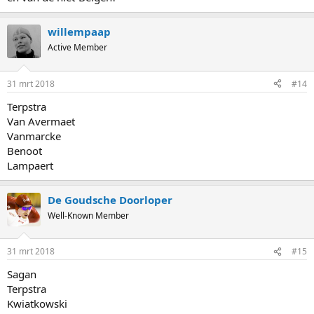
willempaap
Active Member
31 mrt 2018
#14
Terpstra
Van Avermaet
Vanmarcke
Benoot
Lampaert
De Goudsche Doorloper
Well-Known Member
31 mrt 2018
#15
Sagan
Terpstra
Kwiatkowski