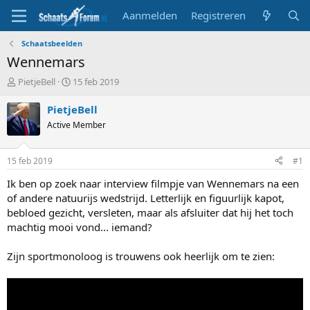
Aanmelden
Registreren
Schaatsbeelden
Wennemars
T
S
PietjeBell
15 feb 2019
o
t
p
a
PietjeBell
i
r
Active Member
c
t
s
d
t
a
15 feb 2019
#1
a
t
r
u
Ik ben op zoek naar interview filmpje van Wennemars na een
t
m
of andere natuurijs wedstrijd. Letterlijk en figuurlijk kapot,
e
bebloed gezicht, versleten, maar als afsluiter dat hij het toch
r
machtig mooi vond... iemand?
Zijn sportmonoloog is trouwens ook heerlijk om te zien: