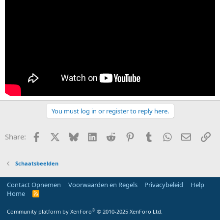
You must log in or register to reply here.
Facebook
X
Bluesky
LinkedIn
Reddit
Pinterest
Tumblr
WhatsApp
E-mail
Li
Share:
Schaatsbeelden
Contact Opnemen
Voorwaarden en Regels
Privacybeleid
Help
Home
R
S
S
®
Community platform by XenForo
© 2010-2025 XenForo Ltd.