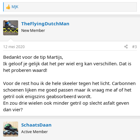
MJK
R
e
a
TheFlyingDutchMan
c
t
New Member
i
o
n
12 mei 2020
#3
s
:
Bedankt voor de tip Martijs,
Ik geloof je gelijk dat het per wiel erg kan verschillen. Dat is
het proberen waard!
Voor de rest hou ik de hele skeeler tegen het licht. Carbonnen
schoenen lijken me goed passen maar ik vraag me af of het
getril ook enigszins geabsorbeerd wordt.
En zou drie wielen ook minder getril op slecht asfalt geven
dan vier?
SchaatsDaan
Active Member