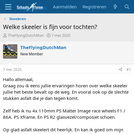
Aanmelden
Registreren
Skeeleren
Welke skeeler is fijn voor tochten?
T
S
TheFlyingDutchMan
7 mei 2020
o
t
p
a
TheFlyingDutchMan
i
r
New Member
c
t
s
d
t
a
7 mei 2020
#1
a
t
r
u
Hallo allemaal,
t
m
Graag zou ik eens jullie ervaringen horen over welke skeeler
e
jullie het beste bevalt op de weg. En vooral ook op de slechte
r
stukken asfalt die je dan tegen komt.
Zelf heb ik nu 4x 110mm PS Matter Image race wheels F1 /
86A. PS Xframe. En PS R2 glasvezel/composiet schoen.
Op glad asfalt skeelert dit heerlijk. En kan ik goed om mijn