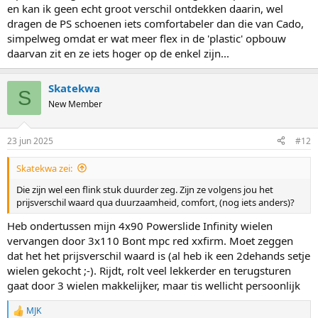
en kan ik geen echt groot verschil ontdekken daarin, wel
dragen de PS schoenen iets comfortabeler dan die van Cado,
simpelweg omdat er wat meer flex in de 'plastic' opbouw
daarvan zit en ze iets hoger op de enkel zijn...
Skatekwa
S
New Member
23 jun 2025
#12
Skatekwa zei:
Die zijn wel een flink stuk duurder zeg. Zijn ze volgens jou het
prijsverschil waard qua duurzaamheid, comfort, (nog iets anders)?
Heb ondertussen mijn 4x90 Powerslide Infinity wielen
vervangen door 3x110 Bont mpc red xxfirm. Moet zeggen
dat het het prijsverschil waard is (al heb ik een 2dehands setje
wielen gekocht ;-). Rijdt, rolt veel lekkerder en terugsturen
gaat door 3 wielen makkelijker, maar tis wellicht persoonlijk
MJK
R