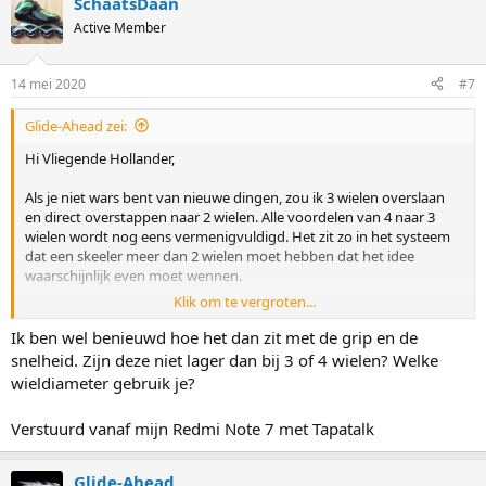
SchaatsDaan
Active Member
14 mei 2020
#7
Glide-Ahead zei:
Hi Vliegende Hollander,
Als je niet wars bent van nieuwe dingen, zou ik 3 wielen overslaan
en direct overstappen naar 2 wielen. Alle voordelen van 4 naar 3
wielen wordt nog eens vermenigvuldigd. Het zit zo in het systeem
dat een skeeler meer dan 2 wielen moet hebben dat het idee
waarschijnlijk even moet wennen.
Klik om te vergroten...
Zie mijn website:
www.ontwospeedskates.nl
Het is een start-up, en ik zoek testpersonen.
Ik ben wel benieuwd hoe het dan zit met de grip en de
snelheid. Zijn deze niet lager dan bij 3 of 4 wielen? Welke
Op ruw asfalt rijdt het veel beter dan 4 wiel skeelers, omdat de
wieldiameter gebruik je?
contactpunten alleen aan de uiteinden zit en dus minder trilling
doorgeeft.
Verstuurd vanaf mijn Redmi Note 7 met Tapatalk
Het is ook uitstekend voor de lange afstand.
Groet,
Glide-Ahead