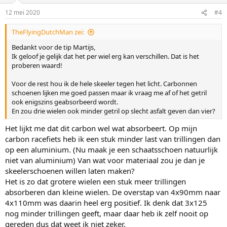
12 mei 2020
#4
TheFlyingDutchMan zei:
Bedankt voor de tip Martijs,
Ik geloof je gelijk dat het per wiel erg kan verschillen. Dat is het
proberen waard!
Voor de rest hou ik de hele skeeler tegen het licht. Carbonnen
schoenen lijken me goed passen maar ik vraag me af of het getril
ook enigszins geabsorbeerd wordt.
En zou drie wielen ook minder getril op slecht asfalt geven dan vier?
Het lijkt me dat dit carbon wel wat absorbeert. Op mijn
carbon racefiets heb ik een stuk minder last van trillingen dan
op een aluminium. (Nu maak je een schaatsschoen natuurlijk
niet van aluminium) Van wat voor materiaal zou je dan je
skeelerschoenen willen laten maken?
Het is zo dat grotere wielen een stuk meer trillingen
absorberen dan kleine wielen. De overstap van 4x90mm naar
4x110mm was daarin heel erg positief. Ik denk dat 3x125
nog minder trillingen geeft, maar daar heb ik zelf nooit op
gereden dus dat weet ik niet zeker.