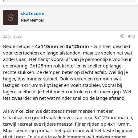
e
a
skatezone
c
S
t
New Member
i
o
n
22 jul 2025
#13
s
:
Beide setups –
4x110mm
en
3x125mm
– zijn heel geschikt
voor toertochten en lange afstanden, maar ze voelen net wat
anders aan. Het hangt vooral af van je persoonlijke voorkeur
en ervaring. 3x125mm rolt lichter en is sneller op lange
rechte stukken. Ze dempen beter op slecht asfalt. Wel lig je
hoger, dus minder stabiel. Ook is keren en remmen wat
lastiger. 4x110mm ligt lager en voelt stabieler, vooral bij
lagere snelheid. Je hebt meer controle en iets meer grip. Wel
iets zwaarder en net wat minder snel op de lange afstand.
Als winkel zien we dat steeds meer mensen met een
schaatsachtergrond vaak de overstap naar 3x125mm maken,
terwijl recreatieve rijders meestal fijner rijden op 4x110mm.
Maar beide zijn prima – het gaat erom wat het beste bij jouw
rijstijl past. En als als je
echt
kilometers wilt maken zonder