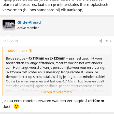
blaren of blessures, laat dan je inline-skates thermoplastisch
vervormen (bij ons standaard bij elk aankoop).
Glide-Ahead
Active Member
22 jul 2025
#14
skatezone zei:
Beide setups –
4x110mm
en
3x125mm
– zijn heel geschikt voor
toertochten en lange afstanden, maar ze voelen net wat anders
aan. Het hangt vooral af van je persoonlijke voorkeur en ervaring.
3x125mm rolt lichter en is sneller op lange rechte stukken. Ze
dempen beter op slecht asfalt. Wel lig je hoger, dus minder stabiel.
Ook is keren en remmen wat lastiger. 4x110mm ligt lager en voelt
stabieler, vooral bij lagere snelheid. Je hebt meer controle en iets
meer grip. Wel iets zwaarder en net wat minder snel op de lange
Klik om te vergroten...
afstand.
Je zou eens moeten ervaren wat een verlaagde
2x110mm
Als winkel zien we dat steeds meer mensen met een
doet..
schaatsachtergrond vaak de overstap naar 3x125mm maken, terwijl
recreatieve rijders meestal fijner rijden op 4x110mm. Maar beide zijn