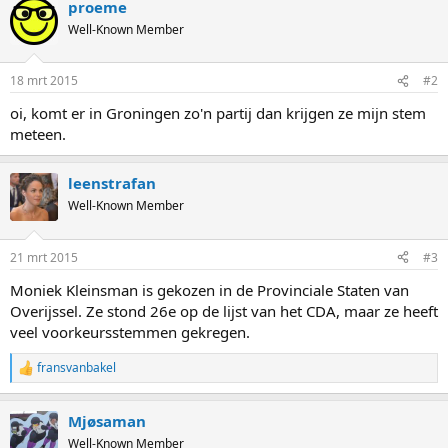
proeme
c
t
Well-Known Member
i
o
n
18 mrt 2015
#2
s
:
oi, komt er in Groningen zo'n partij dan krijgen ze mijn stem
meteen.
leenstrafan
Well-Known Member
21 mrt 2015
#3
Moniek Kleinsman is gekozen in de Provinciale Staten van
Overijssel. Ze stond 26e op de lijst van het CDA, maar ze heeft
veel voorkeursstemmen gekregen.
fransvanbakel
R
e
a
Mjøsaman
c
t
Well-Known Member