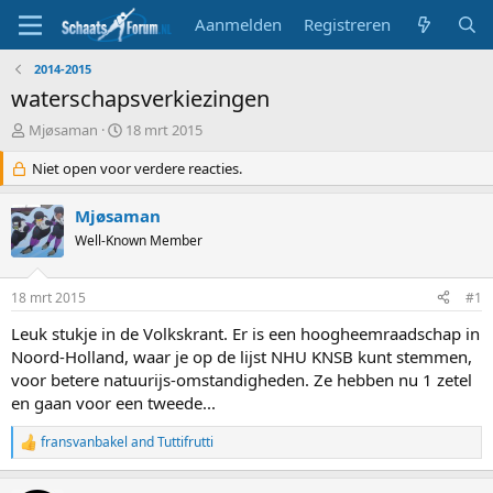
Aanmelden
Registreren
2014-2015
waterschapsverkiezingen
T
S
Mjøsaman
18 mrt 2015
o
t
p
Niet open voor verdere reacties.
a
i
r
c
t
Mjøsaman
s
d
Well-Known Member
t
a
a
t
r
u
18 mrt 2015
#1
t
m
e
Leuk stukje in de Volkskrant. Er is een hoogheemraadschap in
r
Noord-Holland, waar je op de lijst NHU KNSB kunt stemmen,
voor betere natuurijs-omstandigheden. Ze hebben nu 1 zetel
en gaan voor een tweede...
fransvanbakel
and
Tuttifrutti
R
e
a