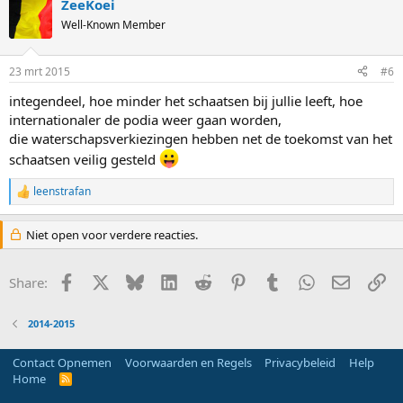
ZeeKoei
c
t
Well-Known Member
i
o
n
23 mrt 2015
#6
s
:
integendeel, hoe minder het schaatsen bij jullie leeft, hoe
internationaler de podia weer gaan worden,
die waterschapsverkiezingen hebben net de toekomst van het
schaatsen veilig gesteld
leenstrafan
R
e
a
Niet open voor verdere reacties.
c
t
i
Facebook
X
Bluesky
LinkedIn
Reddit
Pinterest
Tumblr
WhatsApp
E-mail
Li
Share:
o
n
s
2014-2015
:
Contact Opnemen
Voorwaarden en Regels
Privacybeleid
Help
Home
R
S