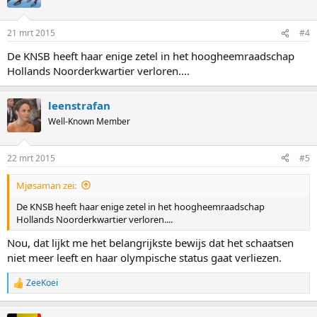
i
o
n
21 mrt 2015
#4
s
:
De KNSB heeft haar enige zetel in het hoogheemraadschap
Hollands Noorderkwartier verloren....
leenstrafan
Well-Known Member
22 mrt 2015
#5
Mjøsaman zei:
De KNSB heeft haar enige zetel in het hoogheemraadschap
Hollands Noorderkwartier verloren....
Nou, dat lijkt me het belangrijkste bewijs dat het schaatsen
niet meer leeft en haar olympische status gaat verliezen.
ZeeKoei
R
e
a