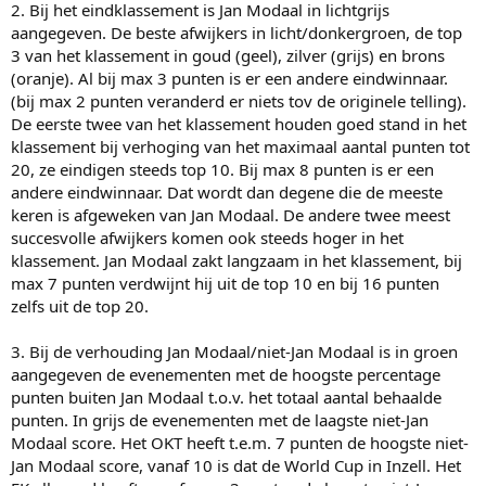
2. Bij het eindklassement is Jan Modaal in lichtgrijs
aangegeven. De beste afwijkers in licht/donkergroen, de top
3 van het klassement in goud (geel), zilver (grijs) en brons
(oranje). Al bij max 3 punten is er een andere eindwinnaar.
(bij max 2 punten veranderd er niets tov de originele telling).
De eerste twee van het klassement houden goed stand in het
klassement bij verhoging van het maximaal aantal punten tot
20, ze eindigen steeds top 10. Bij max 8 punten is er een
andere eindwinnaar. Dat wordt dan degene die de meeste
keren is afgeweken van Jan Modaal. De andere twee meest
succesvolle afwijkers komen ook steeds hoger in het
klassement. Jan Modaal zakt langzaam in het klassement, bij
max 7 punten verdwijnt hij uit de top 10 en bij 16 punten
zelfs uit de top 20.
3. Bij de verhouding Jan Modaal/niet-Jan Modaal is in groen
aangegeven de evenementen met de hoogste percentage
punten buiten Jan Modaal t.o.v. het totaal aantal behaalde
punten. In grijs de evenementen met de laagste niet-Jan
Modaal score. Het OKT heeft t.e.m. 7 punten de hoogste niet-
Jan Modaal score, vanaf 10 is dat de World Cup in Inzell. Het