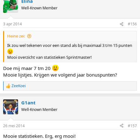
Elina
Well-Known Member
3 apr 2014
#156
Heine zei:
Ik zou wel tekenen voor een stand als bij maximaal 3 t/m 15 punten
Mooi overzicht van statistieken Sprintmaster!
Doe mij maar 7 tm 20
Mooie lijstjes. Krijgen we volgend jaar bonuspunten?
ZeeKoei
R
e
a
G1ant
c
t
Well-Known Member
i
o
n
26 mei 2014
#157
s
:
Mooie statistieken. Erg, erg mooi!