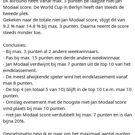
EK allround heeft vanaf max. 3 punten de laagste niet-Jan
Modaal score. De World Cup in Berlijn heeft dan steeds de
tweede plek.
Gekeken naar de totale niet-Jan Modaal score, stijgt dit van
9.2 % naar 14.8 % bij max. 3 punten. Daarna neemt de score
steeds minder toe.
Conclusies:
- Bij max. 3 punten al 2 andere weekwinnaars.
- Pas bij max. 15 punten een derde andere weekwinnaar.
- Jan Modaal verdwijnt bij max 7 punten uit de top 10 van het
eindklassement.
- De meest afwijkende speler wint het eindklassement vanaf
max 8 punten.
- De top 4 (en totaal 5 van 10) blijft in de top 10 t.e.m. max 10
punten.
- Omslag evenement met de hoogste niet-Jan Modaal score
vind plaats bij max 10 punten.
- niet-Jan Modaal score verdubbelt bij max. 7 punten en is dan
bijna 20%.
Gevoelsmatig neig ik er naar om het maximaal aantal punten