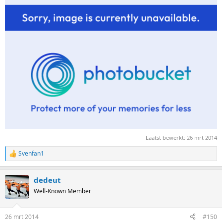
Laatst bewerkt:
26 mrt 2014
Svenfan1
R
e
a
dedeut
c
t
Well-Known Member
i
o
n
26 mrt 2014
#150
s