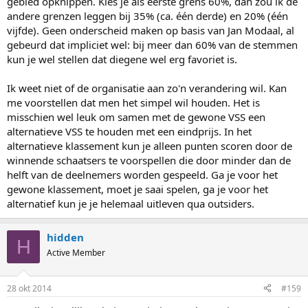
gebied opknippen. Kies je als eerste grens 60%, dan zou ik de
andere grenzen leggen bij 35% (ca. één derde) en 20% (één
vijfde). Geen onderscheid maken op basis van Jan Modaal, al
gebeurd dat impliciet wel: bij meer dan 60% van de stemmen
kun je wel stellen dat diegene wel erg favoriet is.
Ik weet niet of de organisatie aan zo'n verandering wil. Kan
me voorstellen dat men het simpel wil houden. Het is
misschien wel leuk om samen met de gewone VSS een
alternatieve VSS te houden met een eindprijs. In het
alternatieve klassement kun je alleen punten scoren door de
winnende schaatsers te voorspellen die door minder dan de
helft van de deelnemers worden gespeeld. Ga je voor het
gewone klassement, moet je saai spelen, ga je voor het
alternatief kun je je helemaal uitleven qua outsiders.
hidden
H
Active Member
28 okt 2014
#159