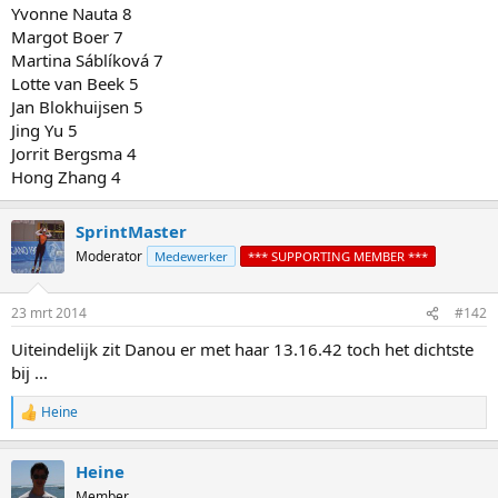
Yvonne Nauta 8
Margot Boer 7
Martina Sáblíková 7
Lotte van Beek 5
Jan Blokhuijsen 5
Jing Yu 5
Jorrit Bergsma 4
Hong Zhang 4
SprintMaster
Moderator
Medewerker
*** SUPPORTING MEMBER ***
23 mrt 2014
#142
Uiteindelijk zit Danou er met haar 13.16.42 toch het dichtste
bij ...
Heine
R
e
a
Heine
c
t
Member