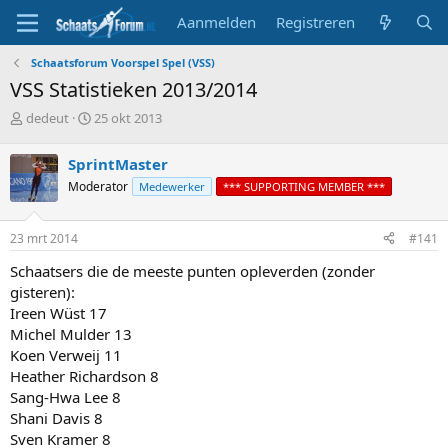
Aanmelden
Registreren
Schaatsforum Voorspel Spel (VSS)
VSS Statistieken 2013/2014
T
S
dedeut
25 okt 2013
o
t
p
a
SprintMaster
i
r
Moderator
Medewerker
*** SUPPORTING MEMBER ***
c
t
s
d
t
a
23 mrt 2014
#141
a
t
r
u
Schaatsers die de meeste punten opleverden (zonder
t
m
gisteren):
e
Ireen Wüst 17
r
Michel Mulder 13
Koen Verweij 11
Heather Richardson 8
Sang-Hwa Lee 8
Shani Davis 8
Sven Kramer 8