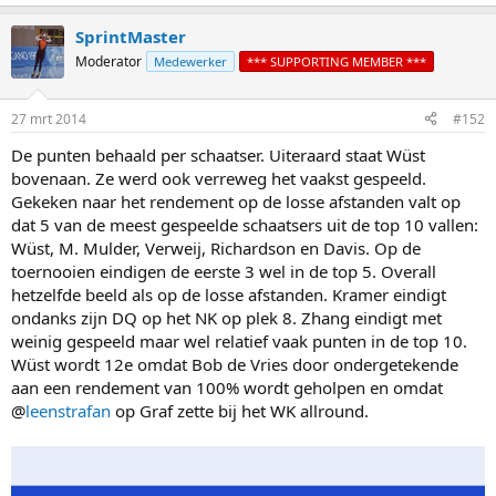
e
a
SprintMaster
c
t
Moderator
Medewerker
*** SUPPORTING MEMBER ***
i
o
n
27 mrt 2014
#152
s
:
De punten behaald per schaatser. Uiteraard staat Wüst
bovenaan. Ze werd ook verreweg het vaakst gespeeld.
Gekeken naar het rendement op de losse afstanden valt op
dat 5 van de meest gespeelde schaatsers uit de top 10 vallen:
Wüst, M. Mulder, Verweij, Richardson en Davis. Op de
toernooien eindigen de eerste 3 wel in de top 5. Overall
hetzelfde beeld als op de losse afstanden. Kramer eindigt
ondanks zijn DQ op het NK op plek 8. Zhang eindigt met
weinig gespeeld maar wel relatief vaak punten in de top 10.
Wüst wordt 12e omdat Bob de Vries door ondergetekende
aan een rendement van 100% wordt geholpen en omdat
@
leenstrafan
op Graf zette bij het WK allround.