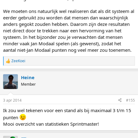
We moeten ons natuurlijk wel realiseren dat als dit systeem al
eerder gebruikt zou worden dat mensen dan waarschijnlijk
anders gegokt zouden hebben. Daarom zijn deze resultaten
niet direct door te trekken naar een hervorming van het
systeem. In het bijzonder zou je verwachten dat mensen
minder vaak Jan Modaal spelen (als gewenst), zodat het
aantal niet-Jan Modaal punten nog veel meer zou toenemen.
ZeeKoei
R
e
a
Heine
c
t
Member
i
o
n
3 apr 2014
#155
s
:
Ik zou wel tekenen voor een stand als bij maximaal 3 t/m 15
punten
Mooi overzicht van statistieken Sprintmaster!