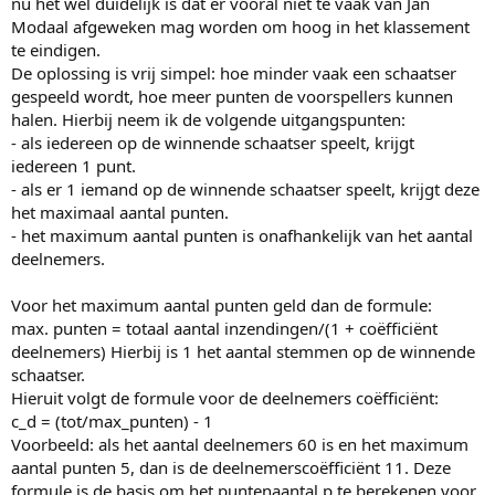
nu het wel duidelijk is dat er vooral niet te vaak van Jan
Modaal afgeweken mag worden om hoog in het klassement
te eindigen.
De oplossing is vrij simpel: hoe minder vaak een schaatser
gespeeld wordt, hoe meer punten de voorspellers kunnen
halen. Hierbij neem ik de volgende uitgangspunten:
- als iedereen op de winnende schaatser speelt, krijgt
iedereen 1 punt.
- als er 1 iemand op de winnende schaatser speelt, krijgt deze
het maximaal aantal punten.
- het maximum aantal punten is onafhankelijk van het aantal
deelnemers.
Voor het maximum aantal punten geld dan de formule:
max. punten = totaal aantal inzendingen/(1 + coëfficiënt
deelnemers) Hierbij is 1 het aantal stemmen op de winnende
schaatser.
Hieruit volgt de formule voor de deelnemers coëfficiënt:
c_d = (tot/max_punten) - 1
Voorbeeld: als het aantal deelnemers 60 is en het maximum
aantal punten 5, dan is de deelnemerscoëfficiënt 11. Deze
formule is de basis om het puntenaantal p te berekenen voor