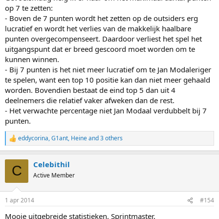
op 7 te zetten:
- Boven de 7 punten wordt het zetten op de outsiders erg
lucratief en wordt het verlies van de makkelijk haalbare
punten overgecompenseert. Daardoor verliest het spel het
uitgangspunt dat er breed gescoord moet worden om te
kunnen winnen.
- Bij 7 punten is het niet meer lucratief om te Jan Modaleriger
te spelen, want een top 10 positie kan dan niet meer gehaald
worden. Bovendien bestaat de eind top 5 dan uit 4
deelnemers die relatief vaker afweken dan de rest.
- Het verwachte percentage niet Jan Modaal verdubbelt bij 7
punten.
eddycorina
,
G1ant
,
Heine
and 3 others
R
e
a
Celebithil
c
C
t
Active Member
i
o
n
1 apr 2014
#154
s
:
Mooie uitgebreide statistieken, Sprintmaster.