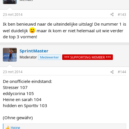
i
o
n
23 mrt 2014
#143
s
:
Ik ben benieuwd naar de uiteindelijke uitslag! De nummer 1 is
wel duidelijk
maar ik kom er niet helemaal uit wie verder
de top 3 vormen!
SprintMaster
Moderator
Medewerker
*** SUPPORTING MEMBER ***
23 mrt 2014
#144
De onofficiele eindstand:
Stresser 107
eddycorina 105
Heine en sarah 104
hidden en Sporttv 103
(Ohne gewähr)
Heine