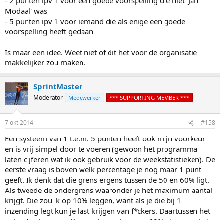
- 2 punten ipv 1 voor een goede voorspelling die niet 'Jan
Modaal' was
- 5 punten ipv 1 voor iemand die als enige een goede
voorspelling heeft gedaan
Is maar een idee. Weet niet of dit het voor de organisatie
makkelijker zou maken.
SprintMaster
Moderator
Medewerker
*** SUPPORTING MEMBER ***
7 okt 2014
#158
Een systeem van 1 t.e.m. 5 punten heeft ook mijn voorkeur
en is vrij simpel door te voeren (gewoon het programma
laten cijferen wat ik ook gebruik voor de weekstatistieken). De
eerste vraag is boven welk percentage je nog maar 1 punt
geeft. Ik denk dat die grens ergens tussen de 50 en 60% ligt.
Als tweede de ondergrens waaronder je het maximum aantal
krijgt. Die zou ik op 10% leggen, want als je die bij 1
inzending legt kun je last krijgen van f*ckers. Daartussen het