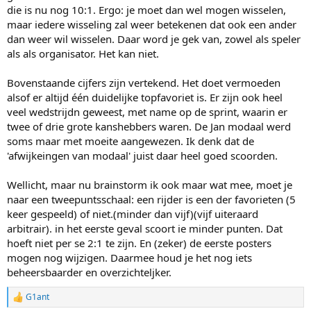
die is nu nog 10:1. Ergo: je moet dan wel mogen wisselen,
maar iedere wisseling zal weer betekenen dat ook een ander
dan weer wil wisselen. Daar word je gek van, zowel als speler
als als organisator. Het kan niet.
Bovenstaande cijfers zijn vertekend. Het doet vermoeden
alsof er altijd één duidelijke topfavoriet is. Er zijn ook heel
veel wedstrijdn geweest, met name op de sprint, waarin er
twee of drie grote kanshebbers waren. De Jan modaal werd
soms maar met moeite aangewezen. Ik denk dat de
'afwijkeingen van modaal' juist daar heel goed scoorden.
Wellicht, maar nu brainstorm ik ook maar wat mee, moet je
naar een tweepuntsschaal: een rijder is een der favorieten (5
keer gespeeld) of niet.(minder dan vijf)(vijf uiteraard
arbitrair). in het eerste geval scoort ie minder punten. Dat
hoeft niet per se 2:1 te zijn. En (zeker) de eerste posters
mogen nog wijzigen. Daarmee houd je het nog iets
beheersbaarder en overzichteljker.
G1ant
R