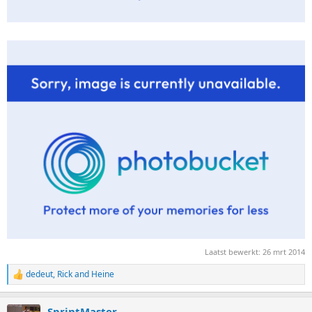
Laatst bewerkt:
26 mrt 2014
dedeut
,
Rick
and
Heine
R
e
a
SprintMaster
c