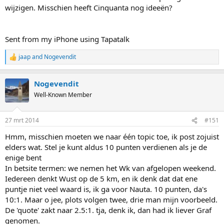
wijzigen. Misschien heeft Cinquanta nog ideeën?
Sent from my iPhone using Tapatalk
jaap
and
Nogevendit
R
e
a
Nogevendit
c
t
Well-Known Member
i
o
n
27 mrt 2014
#151
s
:
Hmm, misschien moeten we naar één topic toe, ik post zojuist
elders wat. Stel je kunt aldus 10 punten verdienen als je de
enige bent
In betsite termen: we nemen het Wk van afgelopen weekend.
Iedereen denkt Wust op de 5 km, en ik denk dat dat ene
puntje niet veel waard is, ik ga voor Nauta. 10 punten, da's
10:1. Maar o jee, plots volgen twee, drie man mijn voorbeeld.
De 'quote' zakt naar 2.5:1. tja, denk ik, dan had ik liever Graf
genomen.