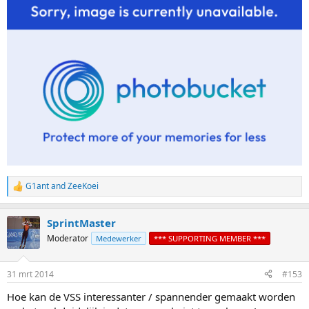
G1ant
and
ZeeKoei
R
e
a
SprintMaster
c
t
Moderator
Medewerker
*** SUPPORTING MEMBER ***
i
o
n
31 mrt 2014
#153
s
:
Hoe kan de VSS interessanter / spannender gemaakt worden