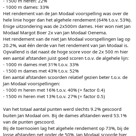
- 1500 m heren: 22%
- 1000 m dames: 33%
Het rendement van de Jan Modaal voorspelling was over de
hele linie hoger dan het algehele rendement (64% t.o.v. 53%).
Enige uitzondering was de 2x500m dames. Hier won niet Jan
Modaal Margot Boer 2x van Jan Modaal Oenema.
Het rendement van de niet Jan Modaal voorspellingen lag op
20.2%, wat één derde van het rendement van Jan Modaal is.
Opvallend is dat naast de hoge score voor de 2x 500 m hier
een aantal afstanden juist goed scoren t.o.v. de algehele lijn:
- 1000 m dames met 31% t.o.v. 33%
- 1500 m dames met 43% t.o.v. 52%
Een aantal afstanden scoorden relatief gezien beter t.o.v. de
Jan Modaal voorspellingen:
- 1000 m heren met 16% t.o.v. 40% (= factor 0.4)
- 1500 m heren met 13% t.o.v. 27% (= factor 0.5)
Van het totaal aantal punten werd slechts 9.2% gescoord
buiten Jan Modaal om. Bij de dames afstanden werd 53.1%
van de punten gescoord.
Bij de toernooien lag het algehele rendement op 73%, bij de
losse afstanden net onder de 50%. Jan Modaal scoorde hier