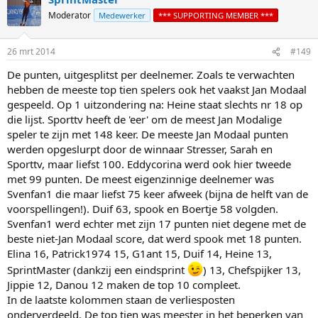
t
Moderator
Medewerker
*** SUPPORTING MEMBER ***
i
o
n
26 mrt 2014
#149
s
:
De punten, uitgesplitst per deelnemer. Zoals te verwachten
hebben de meeste top tien spelers ook het vaakst Jan Modaal
gespeeld. Op 1 uitzondering na: Heine staat slechts nr 18 op
die lijst. Sporttv heeft de 'eer' om de meest Jan Modalige
speler te zijn met 148 keer. De meeste Jan Modaal punten
werden opgeslurpt door de winnaar Stresser, Sarah en
Sporttv, maar liefst 100. Eddycorina werd ook hier tweede
met 99 punten. De meest eigenzinnige deelnemer was
Svenfan1 die maar liefst 75 keer afweek (bijna de helft van de
voorspellingen!). Duif 63, spook en Boertje 58 volgden.
Svenfan1 werd echter met zijn 17 punten niet degene met de
beste niet-Jan Modaal score, dat werd spook met 18 punten.
Elina 16, Patrick1974 15, G1ant 15, Duif 14, Heine 13,
SprintMaster (dankzij een eindsprint
) 13, Chefspijker 13,
Jippie 12, Danou 12 maken de top 10 compleet.
In de laatste kolommen staan de verliesposten
onderverdeeld. De top tien was meester in het beperken van