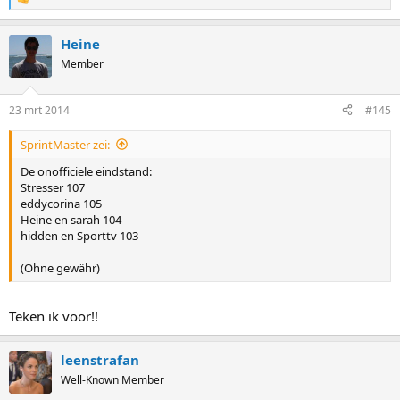
R
e
a
Heine
c
t
Member
i
o
n
23 mrt 2014
#145
s
:
SprintMaster zei:
De onofficiele eindstand:
Stresser 107
eddycorina 105
Heine en sarah 104
hidden en Sporttv 103
(Ohne gewähr)
Teken ik voor!!
leenstrafan
Well-Known Member