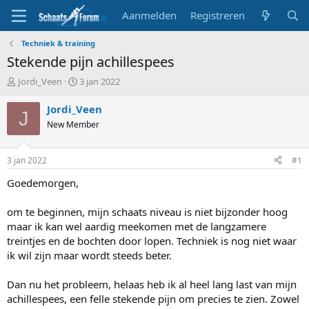
Aanmelden
Registreren
Techniek & training
Stekende pijn achillespees
T
S
Jordi_Veen
3 jan 2022
o
t
p
a
Jordi_Veen
J
i
r
New Member
c
t
s
d
t
a
3 jan 2022
#1
a
t
r
u
Goedemorgen,
t
m
e
om te beginnen, mijn schaats niveau is niet bijzonder hoog
r
maar ik kan wel aardig meekomen met de langzamere
treintjes en de bochten door lopen. Techniek is nog niet waar
ik wil zijn maar wordt steeds beter.
Dan nu het probleem, helaas heb ik al heel lang last van mijn
achillespees, een felle stekende pijn om precies te zien. Zowel