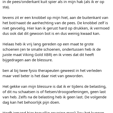
in de pees/onderkant kuit spier als in mijn hak (als ik er op
sta).
tevens zit er een knobbel op mijn hiel, aan de buitenkant van
het bot/naast de aanhechting van de pees. De knobbel zelf is
niet gevoelig. Hier kan ik gerust hard op drukken, ik vermoed
dus ook dat dit gewoon bot is en dus weinig kwaad kan.
Helaas heb ik vrij lang gereden op een maat te grote
schoenen (en te smalle schoenen, ondertussen heb ik de
juiste maat Viking Gold XBR) en ik vrees dat dit heeft
bijgedragen aan de blessure.
ben al bij twee fysio therapeuten geweest in het verleden
maar veel beter is het daar niet van geworden.
Het gekke van mijn blessure is dat ik er tijdens de belasting,
of dit nu schaatsen is of fietsen/droogoefeningen, geen last
van heb. Zelfs na de belasting heb ik geen last. De volgende
dag kan het behoorlijk pijn doen.
Heeft iemand hier toevallig ervaring mee? Zou het kunnen