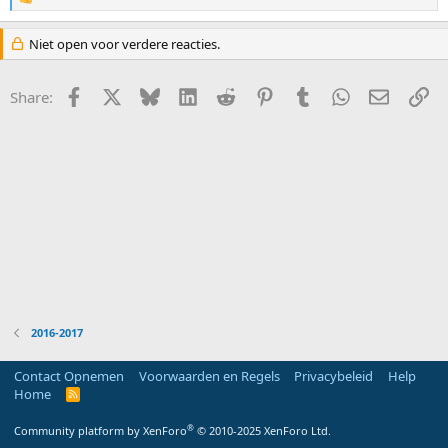
R
e
a
Niet open voor verdere reacties.
c
t
i
Facebook
X
Bluesky
LinkedIn
Reddit
Pinterest
Tumblr
WhatsApp
E-mail
Li
Share:
o
n
s
:
2016-2017
Contact Opnemen
Voorwaarden en Regels
Privacybeleid
Help
Home
R
S
S
®
Community platform by XenForo
© 2010-2025 XenForo Ltd.