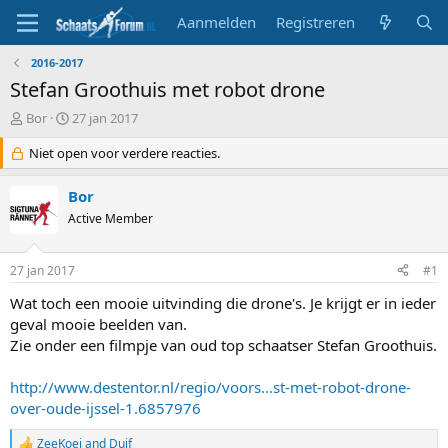
Aanmelden
Registreren
2016-2017
Stefan Groothuis met robot drone
T
S
Bor
27 jan 2017
o
t
p
Niet open voor verdere reacties.
a
i
r
c
t
Bor
s
d
Active Member
t
a
a
t
r
u
27 jan 2017
#1
t
m
e
Wat toch een mooie uitvinding die drone's. Je krijgt er in ieder
r
geval mooie beelden van.
Zie onder een filmpje van oud top schaatser Stefan Groothuis.
http://www.destentor.nl/regio/voors...st-met-robot-drone-
over-oude-ijssel-1.6857976
ZeeKoei
and
Duif