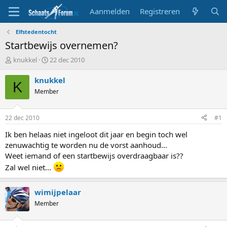
Aanmelden
Registreren
Elfstedentocht
Startbewijs overnemen?
T
S
knukkel
22 dec 2010
o
t
p
a
knukkel
K
i
r
Member
c
t
s
d
t
a
22 dec 2010
#1
a
t
r
u
Ik ben helaas niet ingeloot dit jaar en begin toch wel
t
m
zenuwachtig te worden nu de vorst aanhoud...
e
Weet iemand of een startbewijs overdraagbaar is??
r
Zal wel niet...
wimijpelaar
Member