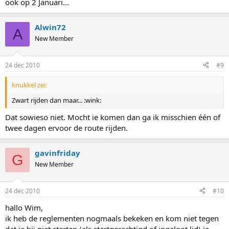
ook op 2 Januari...
Alwin72
A
New Member
24 dec 2010
#9
knukkel zei:
Zwart rijden dan maar... :wink:
Dat sowieso niet. Mocht ie komen dan ga ik misschien één of
twee dagen ervoor de route rijden.
gavinfriday
G
New Member
24 dec 2010
#10
hallo Wim,
ik heb de reglementen nogmaals bekeken en kom niet tegen
dat je bij niet starten (als startgerechtigd of ingeloot lid) je