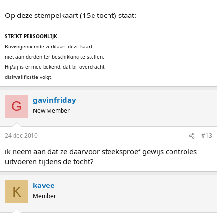
Op deze stempelkaart (15e tocht) staat:
STRIKT PERSOONLIJK
Bovengenoemde verklaart deze kaart
niet aan derden ter beschikking te stellen.
Hij/zij is er mee bekend, dat bij overdracht
diskwalificatie volgt.
gavinfriday
G
New Member
24 dec 2010
#13
ik neem aan dat ze daarvoor steeksproef gewijs controles
uitvoeren tijdens de tocht?
kavee
K
Member