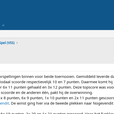
pel (VSS)
pellingen binnen voor beide toernooien. Gemiddeld leverde dat 
Modaal scoorde respectievelijk 10 en 7 punten. Daarmee komt hij 
 er 6x 11 punten gehaald en 3x 12 punten. Deze topscore was vo
 scoorde en de anderen één, pakt hij de overwinning.
 4x 8 punten, 6x 9 punten, 1x 10 punten en 2x 11 punten gescoor
endit
. De winst ging hier via de tweede plekken naar Nogevendi
 6x 19 punten, 2x 20 en 1x 21 punten gescoord. Voor het funklas