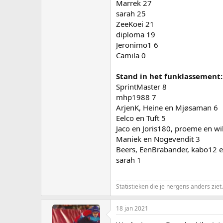
Marrek 27
sarah 25
ZeeKoei 21
diploma 19
Jeronimo1 6
Camila 0
Stand in het funklassement:
SprintMaster 8
mhp1988 7
ArjenK, Heine en Mjøsaman 6
Eelco en Tuft 5
Jaco en Joris180, proeme en w
Maniek en Nogevendit 3
Beers, EenBrabander, kabo12 e
sarah 1
Statistieken die je nergens anders ziet.
18 jan 2021