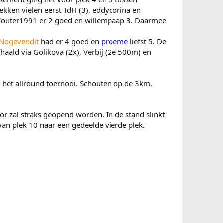
kken vielen eerst TdH (3), eddycorina en
 Wouter1991 er 2 goed en willempaap 3. Daarmee
Nogevendit
had er 4 goed en
proeme
liefst 5. De
haald via Golikova (2x), Verbij (2e 500m) en
 het allround toernooi. Schouten op de 3km,
r zal straks geopend worden. In de stand slinkt
n plek 10 naar een gedeelde vierde plek.