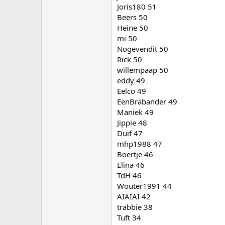
Joris180 51
Beers 50
Heine 50
mi 50
Nogevendit 50
Rick 50
willempaap 50
eddy 49
Eelco 49
EenBrabander 49
Maniek 49
Jippie 48
Duif 47
mhp1988 47
Boertje 46
Elina 46
TdH 46
Wouter1991 44
AIAIAI 42
trabbie 38
Tuft 34