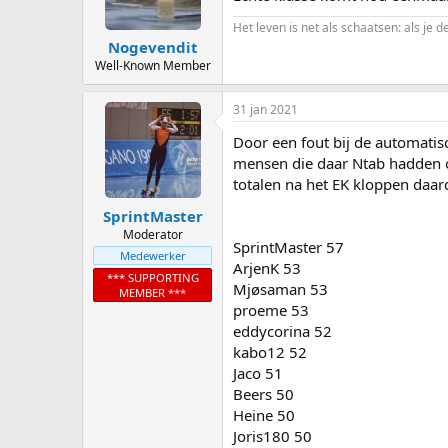
n
s
Het leven is net als schaatsen: als je d
:
Nogevendit
Well-Known Member
31 jan 2021
Door een fout bij de automatis
mensen die daar Ntab hadden 
totalen na het EK kloppen daar
SprintMaster
Moderator
SprintMaster 57
Medewerker
ArjenK 53
*** SUPPORTING
Mjøsaman 53
MEMBER ***
proeme 53
eddycorina 52
kabo12 52
Jaco 51
Beers 50
Heine 50
Joris180 50