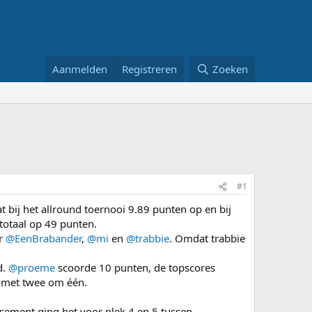
Aanmelden
Registreren
Zoeken
#1
bij het allround toernooi 9.89 punten op en bij
totaal op 49 punten.
or
@EenBrabander
,
@mi
en
@trabbie
. Omdat trabbie
d.
@proeme
scoorde 10 punten, de topscores
t met twee om één.
sement ging het voor plek 4 en 5 tussen