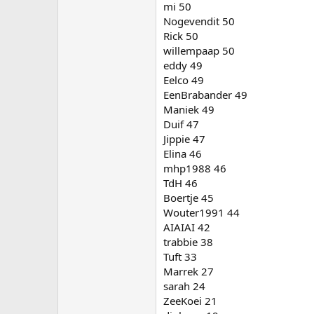
mi 50
Nogevendit 50
Rick 50
willempaap 50
eddy 49
Eelco 49
EenBrabander 49
Maniek 49
Duif 47
Jippie 47
Elina 46
mhp1988 46
TdH 46
Boertje 45
Wouter1991 44
AIAIAI 42
trabbie 38
Tuft 33
Marrek 27
sarah 24
ZeeKoei 21