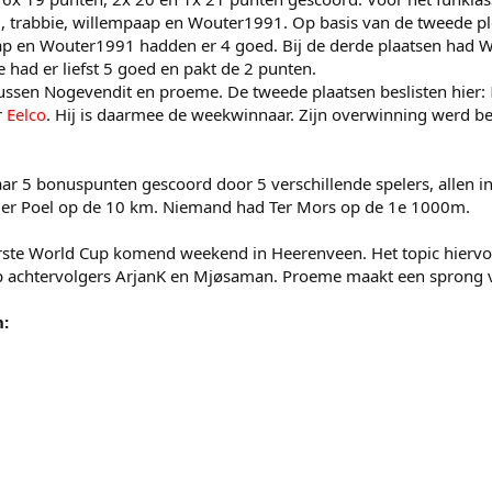
 trabbie, willempaap en Wouter1991. Op basis van de tweede ple
ap en Wouter1991 hadden er 4 goed. Bij de derde plaatsen had
 had er liefst 5 goed en pakt de 2 punten.
tussen Nogevendit en proeme. De tweede plaatsen beslisten hier:
r
Eelco
. Hij is daarmee de weekwinnaar. Zijn overwinning werd be
r 5 bonuspunten gescoord door 5 verschillende spelers, allen in
er Poel op de 10 km. Niemand had Ter Mors op de 1e 1000m.
rste World Cup komend weekend in Heerenveen. Het topic hiervoo
 achtervolgers ArjanK en Mjøsaman. Proeme maakt een sprong va
n: