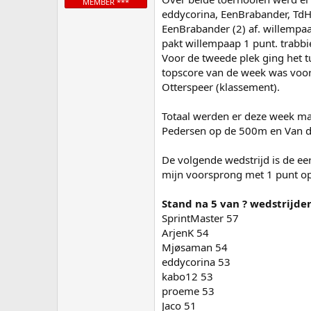
MEMBER ***
eddycorina, EenBrabander, TdH,
EenBrabander (2) af. willempa
pakt willempaap 1 punt. trabbie
Voor de tweede plek ging het 
topscore van de week was voo
Otterspeer (klassement).
Totaal werden er deze week maa
Pedersen op de 500m en Van d
De volgende wedstrijd is de ee
mijn voorsprong met 1 punt op
Stand na 5 van ? wedstrijde
SprintMaster 57
ArjenK 54
Mjøsaman 54
eddycorina 53
kabo12 53
proeme 53
Jaco 51