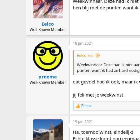
Weekwinnaar. Deze had ik niet 
ben blij met de punten want i
Eelco
Well-Known Member
18 jan 2021
Eelco zei:
Weekwinnaar. Deze had ik niet aan 
punten want ik had ze hard nodi
proeme
dat gevoel had ik ook, maar ik
Well-Known Member
jij feli met je weekwinst
Eelco
R
e
a
19 jan 2021
c
t
Ha, toernooiwinst, eindelijk!
i
o
Echte klasse komt nou eenmaal m