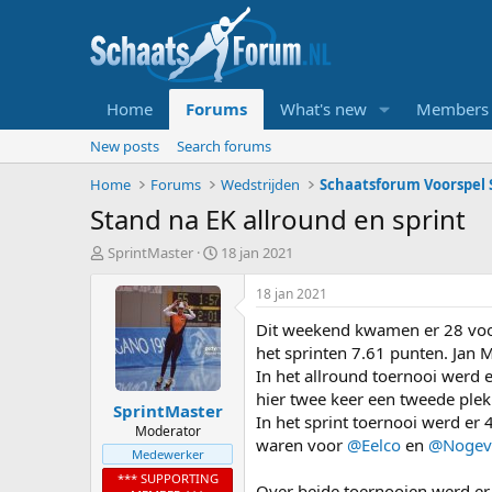
Home
Forums
What's new
Members
New posts
Search forums
Home
Forums
Wedstrijden
Schaatsforum Voorspel S
Stand na EK allround en sprint
T
S
SprintMaster
18 jan 2021
o
t
p
a
18 jan 2021
i
r
Dit weekend kwamen er 28 voors
c
t
s
d
het sprinten 7.61 punten. Jan 
t
a
In het allround toernooi werd
a
t
hier twee keer een tweede plek
SprintMaster
r
u
In het sprint toernooi werd er
t
m
Moderator
waren voor
@Eelco
en
@Nogev
e
Medewerker
r
*** SUPPORTING
Over beide toernooien werd er