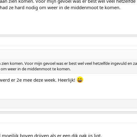
aan zien komen. Voor mijn gevoel was er best wel veel hetzelfde i
k had ze hard nodig om weer in de middenmoot te komen.
zien komen. Voor mijn gevoel was er best wel veel hetzelfde ingevuld en zat
g om weer in de middenmoot te komen.
 werd er 2e mee deze week. Heerlijk!
oeilijk boven drijven als er een dik pak ijs ligt.