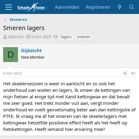
Aanmelden
Registreren
Skeeleren
Smeren lagers
T
S
T
Dijkzicht
9 mrt 2023
lagers
smeren
o
t
a
p
a
g
Dijkzicht
D
i
r
s
New Member
c
t
s
d
t
a
9 mrt 2023
#1
a
t
r
u
Het skeelerseizoen is weer in aantocht en zo ook het
t
m
onderhoud van wielen en lagers. Ik smeer de kettingen van
e
mijn fietsen al enige tijd met Xand kettingwax en dat bevalt
r
me zeer goed. Het trekt minder vuil aan, vergt minder
onderhoud en voelt gevoelsmatig beter aan dan kettingolie of
PTFE. Ik vraag me af het smeren van de skeelerlagers met
kettingwax hetzelfde positieve effect heeft als het heeft op
fietskettingen. Heeft iemand hier ervaring mee?