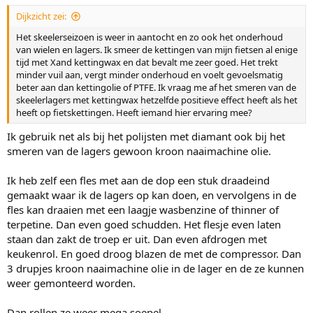
Dijkzicht zei:
Het skeelerseizoen is weer in aantocht en zo ook het onderhoud
van wielen en lagers. Ik smeer de kettingen van mijn fietsen al enige
tijd met Xand kettingwax en dat bevalt me zeer goed. Het trekt
minder vuil aan, vergt minder onderhoud en voelt gevoelsmatig
beter aan dan kettingolie of PTFE. Ik vraag me af het smeren van de
skeelerlagers met kettingwax hetzelfde positieve effect heeft als het
heeft op fietskettingen. Heeft iemand hier ervaring mee?
Ik gebruik net als bij het polijsten met diamant ook bij het
smeren van de lagers gewoon kroon naaimachine olie.
Ik heb zelf een fles met aan de dop een stuk draadeind
gemaakt waar ik de lagers op kan doen, en vervolgens in de
fles kan draaien met een laagje wasbenzine of thinner of
terpetine. Dan even goed schudden. Het flesje even laten
staan dan zakt de troep er uit. Dan even afdrogen met
keukenrol. En goed droog blazen de met de compressor. Dan
3 drupjes kroon naaimachine olie in de lager en de ze kunnen
weer gemonteerd worden.
Dan rollen ze weer mega soepel.