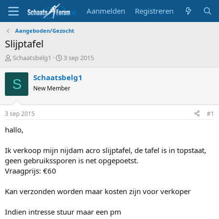
Aanmelden
Registreren
Aangeboden/Gezocht
Slijptafel
T
S
Schaatsbelg1
3 sep 2015
o
t
p
a
Schaatsbelg1
S
i
r
New Member
c
t
s
d
t
a
3 sep 2015
#1
a
t
r
u
hallo,
t
m
e
Ik verkoop mijn nijdam acro slijptafel, de tafel is in topstaat,
r
geen gebruikssporen is net opgepoetst.
Vraagprijs: €60
Kan verzonden worden maar kosten zijn voor verkoper
Indien intresse stuur maar een pm