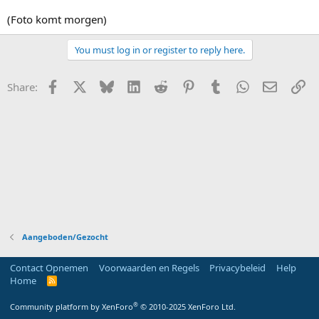
(Foto komt morgen)
You must log in or register to reply here.
Facebook
X
Bluesky
LinkedIn
Reddit
Pinterest
Tumblr
WhatsApp
E-mail
Li
Share:
Aangeboden/Gezocht
Contact Opnemen
Voorwaarden en Regels
Privacybeleid
Help
Home
R
S
S
®
Community platform by XenForo
© 2010-2025 XenForo Ltd.