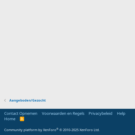
Aangeboden/Gezocht
Contact Opnemen
Voorwaarden en Regels
Privacybeleid
Help
Home
R
S
S
®
Community platform by XenForo
© 2010-2025 XenForo Ltd.