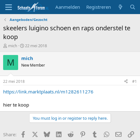
Aanmelden
Registreren
Aangeboden/Gezocht
skeelers luigino schoen en raps onderstel te
koop
T
S
mich
22 mei 2018
o
t
p
a
mich
M
i
r
New Member
c
t
s
d
t
a
22 mei 2018
#1
a
t
r
u
https://link.marktplaats.nl/m1282611276
t
m
e
hier te koop
r
You must log in or register to reply here.
Facebook
X
Bluesky
LinkedIn
Reddit
Pinterest
Tumblr
WhatsApp
E-mail
Li
Share: