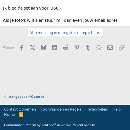
Ik bied de set aan voor: 350,-
Als je foto's wilt zien stuur mij dan even jouw email adres.
You must log in or register to reply here.
Facebook
X
Bluesky
LinkedIn
Reddit
Pinterest
Tumblr
WhatsApp
E-mail
Li
Share:
Aangeboden/Gezocht
Contact Opnemen
Voorwaarden en Regels
Privacybeleid
Help
Home
R
S
S
®
Community platform by XenForo
© 2010-2025 XenForo Ltd.