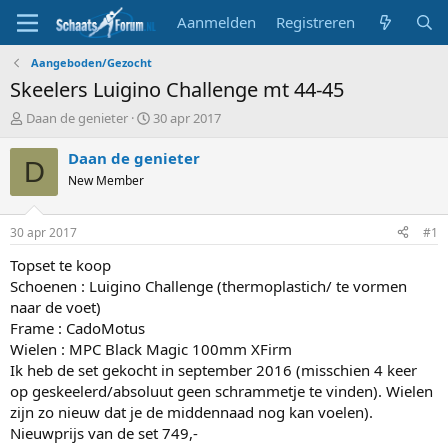
Aanmelden
Registreren
Aangeboden/Gezocht
Skeelers Luigino Challenge mt 44-45
T
S
Daan de genieter
30 apr 2017
o
t
p
a
Daan de genieter
D
i
r
New Member
c
t
s
d
t
a
30 apr 2017
#1
a
t
r
u
Topset te koop
t
m
Schoenen : Luigino Challenge (thermoplastich/ te vormen
e
naar de voet)
r
Frame : CadoMotus
Wielen : MPC Black Magic 100mm XFirm
Ik heb de set gekocht in september 2016 (misschien 4 keer
op geskeelerd/absoluut geen schrammetje te vinden). Wielen
zijn zo nieuw dat je de middennaad nog kan voelen).
Nieuwprijs van de set 749,-